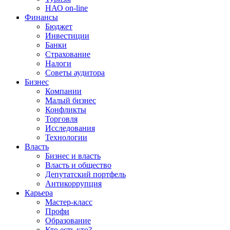
НАО on-line
Финансы
Бюджет
Инвестиции
Банки
Страхование
Налоги
Советы аудитора
Бизнес
Компании
Малый бизнес
Конфликты
Торговля
Исследования
Технологии
Власть
Бизнес и власть
Власть и общество
Депутатский портфель
Антикоррупция
Карьера
Мастер-класс
Профи
Образование
Кто есть кто?