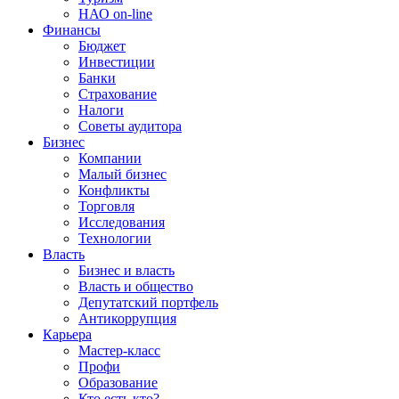
НАО on-line
Финансы
Бюджет
Инвестиции
Банки
Страхование
Налоги
Советы аудитора
Бизнес
Компании
Малый бизнес
Конфликты
Торговля
Исследования
Технологии
Власть
Бизнес и власть
Власть и общество
Депутатский портфель
Антикоррупция
Карьера
Мастер-класс
Профи
Образование
Кто есть кто?