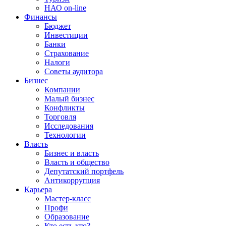
НАО on-line
Финансы
Бюджет
Инвестиции
Банки
Страхование
Налоги
Советы аудитора
Бизнес
Компании
Малый бизнес
Конфликты
Торговля
Исследования
Технологии
Власть
Бизнес и власть
Власть и общество
Депутатский портфель
Антикоррупция
Карьера
Мастер-класс
Профи
Образование
Кто есть кто?