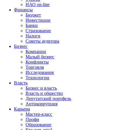
НАО on-line
Финансы
Бюджет
Инвестиции
Банки
Страхование
Налоги
Советы аудитора
Бизнес
Компании
Малый бизнес
Конфликты
Торговля
Исследования
Технологии
Власть
Бизнес и власть
Власть и общество
Депутатский портфель
Антикоррупция
Карьера
Мастер-класс
Профи
Образование
Кто есть кто?