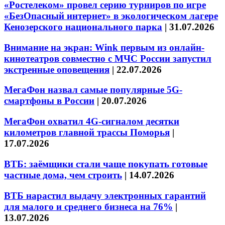
«Ростелеком» провел серию турниров по игре
«БезОпасный интернет» в экологическом лагере
Кенозерского национального парка
|
31.07.2026
Внимание на экран: Wink первым из онлайн-
кинотеатров совместно с МЧС России запустил
экстренные оповещения
|
22.07.2026
МегаФон назвал самые популярные 5G-
смартфоны в России
|
20.07.2026
МегаФон охватил 4G-сигналом десятки
километров главной трассы Поморья
|
17.07.2026
ВТБ: заёмщики стали чаще покупать готовые
частные дома, чем строить
|
14.07.2026
ВТБ нарастил выдачу электронных гарантий
для малого и среднего бизнеса на 76%
|
13.07.2026