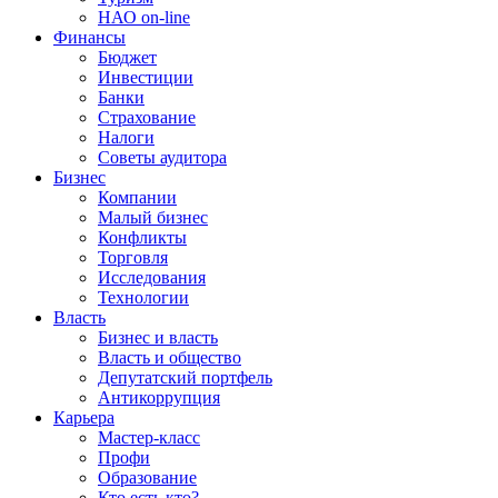
НАО on-line
Финансы
Бюджет
Инвестиции
Банки
Страхование
Налоги
Советы аудитора
Бизнес
Компании
Малый бизнес
Конфликты
Торговля
Исследования
Технологии
Власть
Бизнес и власть
Власть и общество
Депутатский портфель
Антикоррупция
Карьера
Мастер-класс
Профи
Образование
Кто есть кто?