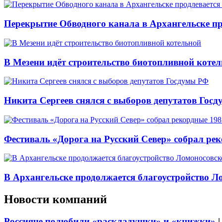
Перекрытие Обводного канала в Архангельске про
В Мезени идёт строительство биотопливной коте
Никита Сергеев снялся с выборов депутатов Гос
Фестиваль «Дорога на Русский Север» собрал ре
В Архангельске продолжается благоустройство Л
Новости компаний
Россияне полюбили «раскладушки» и «книжки»