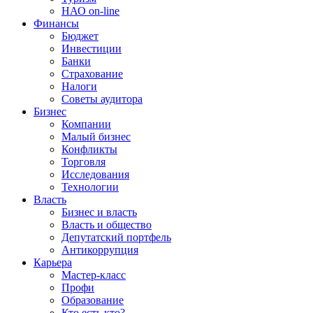
НАО on-line
Финансы
Бюджет
Инвестиции
Банки
Страхование
Налоги
Советы аудитора
Бизнес
Компании
Малый бизнес
Конфликты
Торговля
Исследования
Технологии
Власть
Бизнес и власть
Власть и общество
Депутатский портфель
Антикоррупция
Карьера
Мастер-класс
Профи
Образование
Кто есть кто?