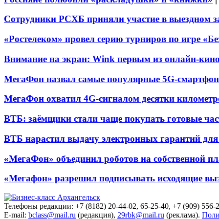
Сотрудники РСХБ приняли участие в выездном за
«Ростелеком» провел серию турниров по игре «Б
Внимание на экран: Wink первым из онлайн-кино
МегаФон назвал самые популярные 5G-смартфон
МегаФон охватил 4G-сигналом десятки километр
ВТБ: заёмщики стали чаще покупать готовые час
ВТБ нарастил выдачу электронных гарантий для 
«МегаФон» объединил роботов на собственной п
«Мегафон» разрешил подписывать исходящие вы
Телефоны редакции: +7 (8182) 20-44-02, 65-25-40, +7 (909) 556-2
E-mail:
bclass@mail.ru
(редакция),
29rbk@mail.ru
(реклама).
Поли