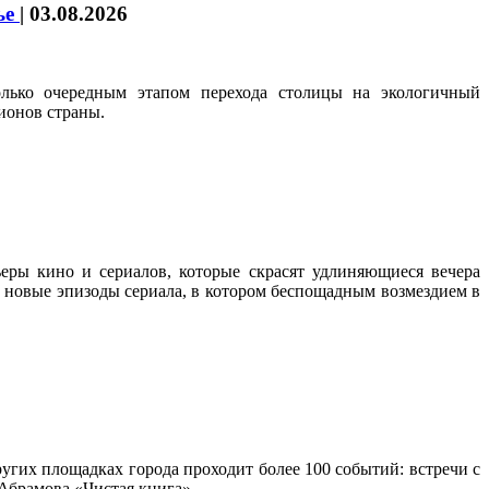
ье
|
03.08.2026
олько очередным этапом перехода столицы на экологичный
ионов страны.
еры кино и сериалов, которые скрасят удлиняющиеся вечера
ть новые эпизоды сериала, в котором беспощадным возмездием в
угих площадках города проходит более 100 событий: встречи с
Абрамова «Чистая книга».