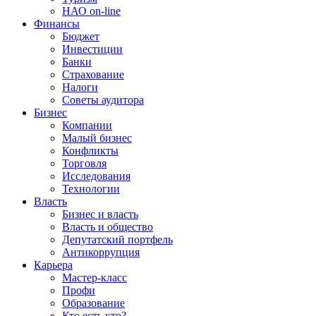
НАО on-line
Финансы
Бюджет
Инвестиции
Банки
Страхование
Налоги
Советы аудитора
Бизнес
Компании
Малый бизнес
Конфликты
Торговля
Исследования
Технологии
Власть
Бизнес и власть
Власть и общество
Депутатский портфель
Антикоррупция
Карьера
Мастер-класс
Профи
Образование
Кто есть кто?