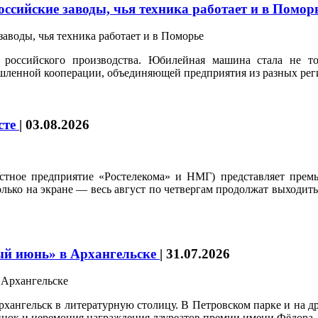
ссийские заводы, чья техника работает и в Помор
российского производства. Юбилейная машина стала не т
шленной кооперации, объединяющей предприятия из разных рег
усте
|
03.08.2026
стное предприятие «Ростелекома» и НМГ) представляет премь
только на экране — весь август по четвергам продолжат выходи
ый июнь» в Архангельске
|
31.07.2026
ангельск в литературную столицу. В Петровском парке и на др
винок и церемония награждения лауреатов премии имени Фёдора 