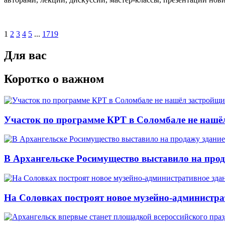
1
2
3
4
5
...
1719
Для вас
Коротко о важном
Участок по программе КРТ в Соломбале не нашё
В Архангельске Росимущество выставило на про
На Соловках построят новое музейно-администра