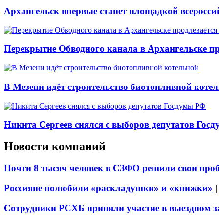
Архангельск впервые станет площадкой всеросси
Перекрытие Обводного канала в Архангельске про
В Мезени идёт строительство биотопливной коте
Никита Сергеев снялся с выборов депутатов Гос
Новости компаний
Почти 8 тысяч человек в СЗФО решили свои про
Россияне полюбили «раскладушки» и «книжки»
Сотрудники РСХБ приняли участие в выездном за