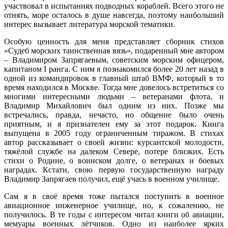
участвовал в испытаниях подводных кораблей. Всего этого не
отнять, море осталось в душе навсегда, поэтому наибольший
интерес вызывает литература морской тематики.
Особую ценность для меня представляет сборник стихов
«Судеб морских таинственная вязь», подаренный мне автором
– Владимиром Запрягаевым, советским морским офицером,
капитаном I ранга. С ним я познакомился более 20 лет назад в
одной из командировок в главный штаб ВМФ, который в то
время находился в Москве. Тогда мне довелось встретиться со
многими интересными людьми – ветеранами флота, и
Владимир Михайлович был одним из них. Позже мы
встречались, правда, нечасто, но общение было очень
приятным, и я признателен ему за этот подарок. Книга
выпущена в 2005 году ограниченным тиражом. В стихах
автор рассказывает о своей жизни: курсантской молодости,
тяжёлой службе на далеком Севере, потере близких. Есть
стихи о Родине, о воинском долге, о ветеранах и боевых
наградах. Кстати, свою первую государственную награду
Владимир Запрягаев получил, ещё учась в военном училище.
Сам я в своё время тоже пытался поступить в военное
авиационное инженерное училище, но, к сожалению, не
получилось. В те годы с интересом читал книги об авиации,
мемуары военных лётчиков. Одно из наиболее ярких