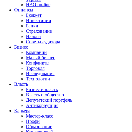
НАО on-line
Финансы
Бюджет
Инвестиции
Банки
Страхование
Налоги
Советы аудитора
Бизнес
Компании
Малый бизнес
Конфликты
Торговля
Исследования
Технологии
Власть
Бизнес и власть
Власть и общество
Депутатский портфель
Антикоррупция
Карьера
Мастер-класс
Профи
Образование
Кто есть кто?