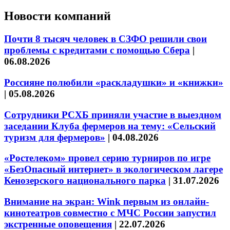
Новости компаний
Почти 8 тысяч человек в СЗФО решили свои
проблемы с кредитами с помощью Сбера
|
06.08.2026
Россияне полюбили «раскладушки» и «книжки»
|
05.08.2026
Сотрудники РСХБ приняли участие в выездном
заседании Клуба фермеров на тему: «Сельский
туризм для фермеров»
|
04.08.2026
«Ростелеком» провел серию турниров по игре
«БезОпасный интернет» в экологическом лагере
Кенозерского национального парка
|
31.07.2026
Внимание на экран: Wink первым из онлайн-
кинотеатров совместно с МЧС России запустил
экстренные оповещения
|
22.07.2026