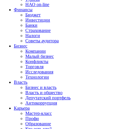
НАО on-line
Финансы
Бюджет
Инвестиции
Банки
Страхование
Налоги
Советы аудитора
Бизнес
Компании
Малый бизнес
Конфликты
Торговля
Исследования
Технологии
Власть
Бизнес и власть
Власть и общество
Депутатский портфель
Антикоррупция
Карьера
Мастер-класс
Профи
Образование
Кто есть кто?