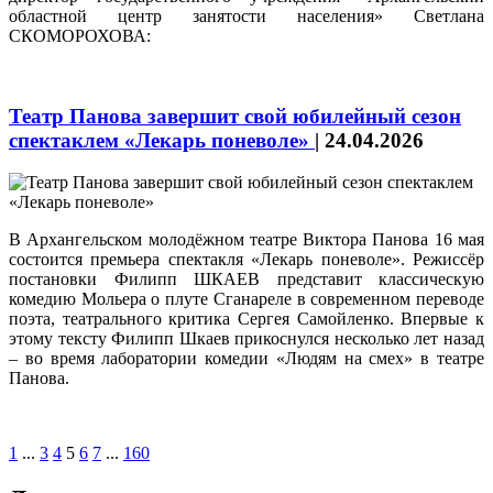
областной центр занятости населения» Светлана
СКОМОРОХОВА:
Театр Панова завершит свой юбилейный сезон
спектаклем «Лекарь поневоле»
|
24.04.2026
В Архангельском молодёжном театре Виктора Панова 16 мая
состоится премьера спектакля «Лекарь поневоле». Режиссёр
постановки Филипп ШКАЕВ представит классическую
комедию Мольера о плуте Сганареле в современном переводе
поэта, театрального критика Сергея Самойленко. Впервые к
этому тексту Филипп Шкаев прикоснулся несколько лет назад
– во время лаборатории комедии «Людям на смех» в театре
Панова.
1
...
3
4
5
6
7
...
160