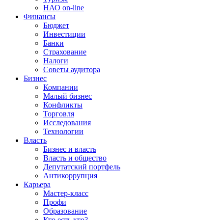
НАО on-line
Финансы
Бюджет
Инвестиции
Банки
Страхование
Налоги
Советы аудитора
Бизнес
Компании
Малый бизнес
Конфликты
Торговля
Исследования
Технологии
Власть
Бизнес и власть
Власть и общество
Депутатский портфель
Антикоррупция
Карьера
Мастер-класс
Профи
Образование
Кто есть кто?