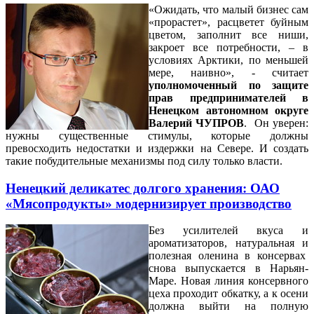
«Ожидать, что малый бизнес сам
«прорастет», расцветет буйным
цветом, заполнит все ниши,
закроет все потребности, – в
условиях Арктики, по меньшей
мере, наивно», - считает
уполномоченный по защите
прав предпринимателей в
Ненецком автономном округе
Валерий ЧУПРОВ
. Он уверен:
нужны существенные стимулы, которые должны
превосходить недостатки и издержки на Севере. И создать
такие побудительные механизмы под силу только власти.
Ненецкий деликатес долгого хранения: ОАО
«Мясопродукты» модернизирует производство
Без усилителей вкуса и
ароматизаторов, натуральная и
полезная оленина в консервах
снова выпускается в Нарьян-
Маре. Новая линия консервного
цеха проходит обкатку, а к осени
должна выйти на полную