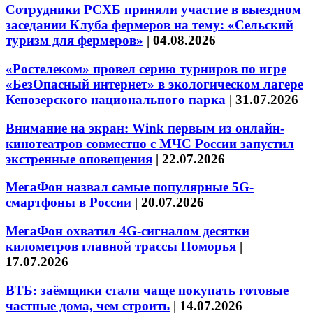
Сотрудники РСХБ приняли участие в выездном
заседании Клуба фермеров на тему: «Сельский
туризм для фермеров»
|
04.08.2026
«Ростелеком» провел серию турниров по игре
«БезОпасный интернет» в экологическом лагере
Кенозерского национального парка
|
31.07.2026
Внимание на экран: Wink первым из онлайн-
кинотеатров совместно с МЧС России запустил
экстренные оповещения
|
22.07.2026
МегаФон назвал самые популярные 5G-
смартфоны в России
|
20.07.2026
МегаФон охватил 4G-сигналом десятки
километров главной трассы Поморья
|
17.07.2026
ВТБ: заёмщики стали чаще покупать готовые
частные дома, чем строить
|
14.07.2026