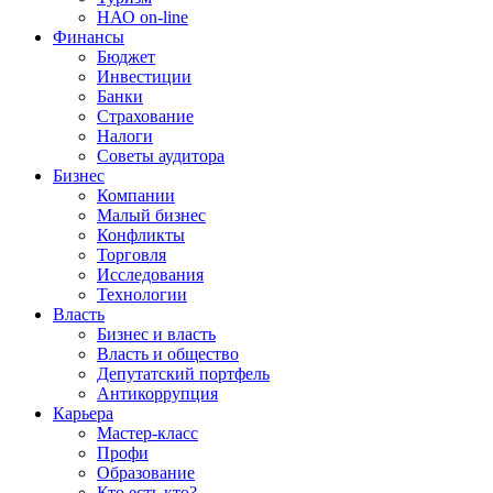
НАО on-line
Финансы
Бюджет
Инвестиции
Банки
Страхование
Налоги
Советы аудитора
Бизнес
Компании
Малый бизнес
Конфликты
Торговля
Исследования
Технологии
Власть
Бизнес и власть
Власть и общество
Депутатский портфель
Антикоррупция
Карьера
Мастер-класс
Профи
Образование
Кто есть кто?