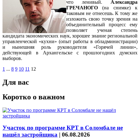
что ленивый.
Александра
ГРЕЧАНОГО
(на снимке) к
таковым не отнесешь. К тому же
изложить свою точку зрения на
объединительный процесс ему
позволяет ученая степень
кандидата экономических наук, хорошее знание региональной
управленческой «кухни» (опыт работы в обладминистрации)
и нынешняя роль руководителя «Горячей линии»,
действующей в Архангельске с прошлогодних думских
выборов.
1
...
8
9
10
11
12
Для вас
Коротко о важном
Участок по программе КРТ в Соломбале не
нашёл застройщика
|
06.08.2026