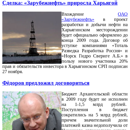
Сделка: «Зарубежнефть» приросла Харьягой
Вхождение
ОАО
«Зарубежнефть»
в проект
разработки и добычи нефти на
Харьягинском месторождении
будет официально оформлено до
конца 2009 года. Договор об
уступке компаниями «Тоталь
Разведка Разработка Россия» и
«Норск Гидро Свериге А.Б.» в
пользу нового участника 20%
прав и обязательств инвестора в Харьягинском СРП подписан
27 ноября.
Фёдоров предложил договориться
Бюджет Архангельской области
в 2009 году будет не исполнен
на 1-1,5 млрд рублей.
Поступления в бюджет
сократились на 5 млрд рублей,
причем значительной доли
платежей казна недополучила от