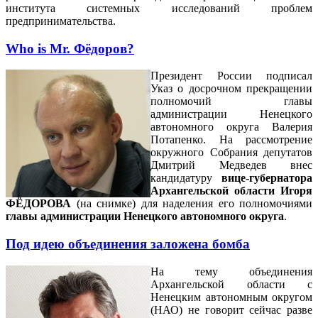
института системных исследований проблем
предпринимательства.
Who is Mr. Фёдоров?
Президент России подписал
Указ о досрочном прекращении
полномочий главы
администрации Hенецкого
автономного округа Валерия
Потапенко. На рассмотрение
окружного Собрания депутатов
Дмитрий Медведев внес
кандидатуру
вице-губернатора
Архангельской области Игоря
ФЁДОРОВА
(на снимке) для наделения его полномочиями
главы администрации Hенецкого автономного округа
.
Под идею объединения заложена бомба
На тему объединения
Архангельской области с
Ненецким автономным округом
(НАО) не говорит сейчас разве