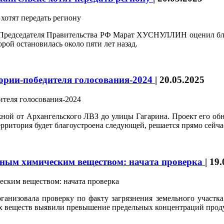
ль Председателя Правительства РФ Марат ХУСНУЛЛИН оценил бла
рой остановилась около пяти лет назад.
тории-победителя голосования‑2024
|
20.05.2025
жной от Архангельского ЛВЗ до улицы Гагарина. Проект его об
ерритория будет благоустроена следующей, решается прямо сейча
тным химическим веществом: начата проверка
|
19.
ганизовала проверку по факту загрязнения земельного участ
х веществ выявили превышение предельных концентраций проду