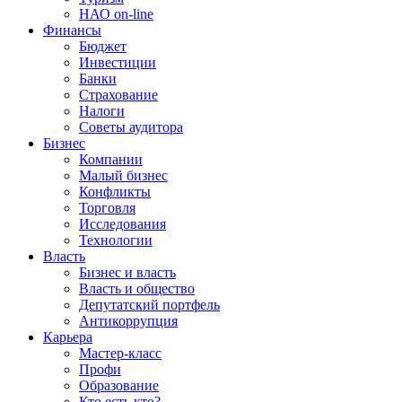
НАО on-line
Финансы
Бюджет
Инвестиции
Банки
Страхование
Налоги
Советы аудитора
Бизнес
Компании
Малый бизнес
Конфликты
Торговля
Исследования
Технологии
Власть
Бизнес и власть
Власть и общество
Депутатский портфель
Антикоррупция
Карьера
Мастер-класс
Профи
Образование
Кто есть кто?