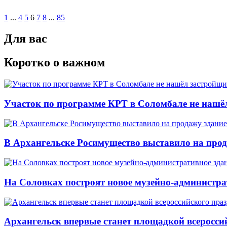
1
...
4
5
6
7
8
...
85
Для вас
Коротко о важном
Участок по программе КРТ в Соломбале не нашё
В Архангельске Росимущество выставило на про
На Соловках построят новое музейно-администра
Архангельск впервые станет площадкой всеросси