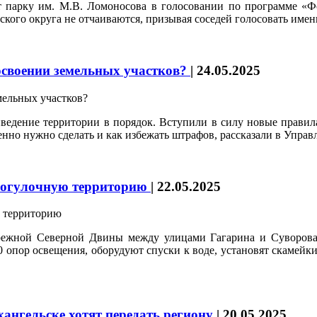
т парку им. М.В. Ломоносова в голосовании по программе «Ф
ского округа не отчаиваются, призывая соседей голосовать имен
своении земельных участков?
|
24.05.2025
риведение территории в порядок. Вступили в силу новые правил
енно нужно сделать и как избежать штрафов, рассказали в Упра
рогулочную территорию
|
22.05.2025
ережной Северной Двины между улицами Гагарина и Суворова
0 опор освещения, оборудуют спуски к воде, установят скамейки,
ангельске хотят передать региону
|
20.05.2025