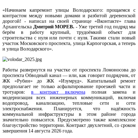
«Начинаем капремонт улицы Володарского: прощаемся с
контрастом между новыми домами и разбитой деревенской
дорогой! - написал на своей странице «Вконтакте» глава
Архангельска
Дмитрий МОРЕВ.
- Уже третий год подряд мы
берём в работу крупный, трудоёмкий объект для
строительства с нуля или почти с нуля. Такими стали новый
участок Московского проспекта, улица Карпогорская, а теперь
и улица Володарского».
Работы развернутся на участке от проспекта Ломоносова до
проспекта Обводный канал — или, как говорит подрядчик, от
ЖК «Рубин» до ЖК «Изумруд». Капитальный ремонт
предполагает не только асфальтирование проезжей части и
тротуаров:
в контракт включена
полная замена и
модернизация всех инженерных коммуникаций, включая
водопровод, канализацию, тепловые сети и сети
электроснабжения. Планируется, что надёжность
коммунальной инфраструктуры в этом районе города
значительно повысится. Предусмотрено также комплексное
благоустройство территории. Контракт двухлетний, со сроком
завершения 14 августа 2026 года.