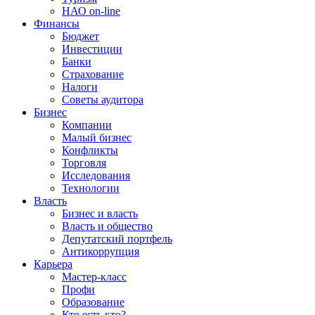
НАО on-line
Финансы
Бюджет
Инвестиции
Банки
Страхование
Налоги
Советы аудитора
Бизнес
Компании
Малый бизнес
Конфликты
Торговля
Исследования
Технологии
Власть
Бизнес и власть
Власть и общество
Депутатский портфель
Антикоррупция
Карьера
Мастер-класс
Профи
Образование
Кто есть кто?