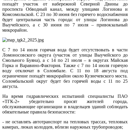
попадёт участок от набережной Северной Двины до
проспекта Обводный канал, между улицами Логинова и
Комсомольской. С 23 по 30 июня без горячего водоснабжения
будет центральная часть города: от улицы Логинова до
Выучейского, а с 30 июня по 7 июля – привокзальный
микрорайон.
С 7 по 14 июля горячая вода будет отсутствовать в части
Ломоносовского округа (участок от улицы Выучейского до
Смольного Буяна), а с 14 по 21 июля – в округах Майская
Горка и Варавино-Фактория. Также с 7 по 14 июля горячую
воду отключат в Соломбале. С 11 по 18 августа под
ограничение попадёт микрорайон около Кузнечевского моста.
Соломбальский округ будет без горячей воды с 11 по 25
августа.
На время гидравлических испытаний специалисты ПАО
«ТГК-2» убедительно просят жителей города,
обслуживающие организации и владельцев зданий соблюдать
обязательные правила безопасности:
- не оставлять автотранспорт на тепловых трассах, тепловых
камерах, люках колодцев, вблизи наружных трубопроводов;