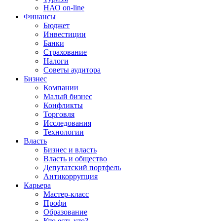
НАО on-line
Финансы
Бюджет
Инвестиции
Банки
Страхование
Налоги
Советы аудитора
Бизнес
Компании
Малый бизнес
Конфликты
Торговля
Исследования
Технологии
Власть
Бизнес и власть
Власть и общество
Депутатский портфель
Антикоррупция
Карьера
Мастер-класс
Профи
Образование
Кто есть кто?