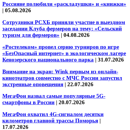
Россияне полюбили «раскладушки» и «книжки»
|
05.08.2026
Сотрудники РСХБ приняли участие в выездном
заседании Клуба фермеров на тему: «Сельский
туризм для фермеров»
|
04.08.2026
«Ростелеком» провел серию турниров по игре
«БезОпасный интернет» в экологическом лагере
Кенозерского национального парка
|
31.07.2026
Внимание на экран: Wink первым из онлайн-
кинотеатров совместно с МЧС России запустил
экстренные оповещения
|
22.07.2026
МегаФон назвал самые популярные 5G-
смартфоны в России
|
20.07.2026
МегаФон охватил 4G-сигналом десятки
километров главной трассы Поморья
|
17.07.2026