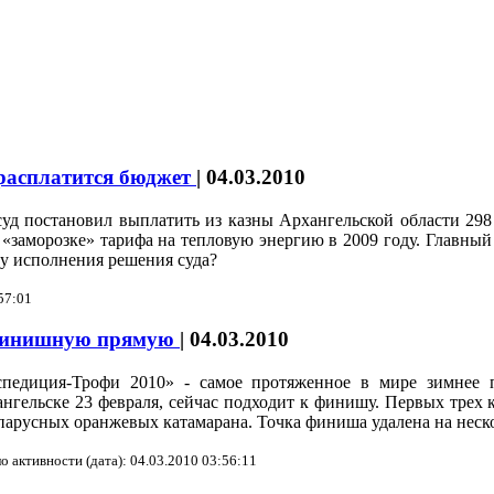
 расплатится бюджет
|
04.03.2010
уд постановил выплатить из казны Архангельской области 29
«заморозке» тарифа на тепловую энергию в 2009 году. Главный 
у исполнения решения суда?
57:01
финишную прямую
|
04.03.2010
спедиция-Трофи 2010» - самое протяженное в мире зимнее 
нгельске 23 февраля, сейчас подходит к финишу. Первых трех к
парусных оранжевых катамарана. Точка финиша удалена на неско
о активности (дата): 04.03.2010 03:56:11