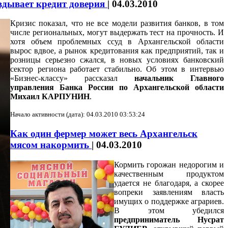
вдывает кредит доверия
|
04.03.2010
Кризис показал, что не все модели развития банков, в том
числе региональных, могут выдержать тест на прочность. И
хотя объем проблемных ссуд в Архангельской области
вырос вдвое, а рынок кредитования как предприятий, так и
розницы серьезно сжался, в новых условиях банковский
сектор региона работает стабильно. Об этом в интервью
«Бизнес-классу» рассказал
начальник Главного
управления Банка России по Архангельской области
Михаил КАРПУНИН
.
Начало активности (дата): 04.03.2010 03:53:24
Как один фермер может весь Архангельск
мясом накормить
|
04.03.2010
Кормить горожан недорогим и
качественным продуктом
удается не благодаря, а скорее
вопреки заявлениям власть
имущих о поддержке аграриев.
В этом убедился
предприниматель Нусрат