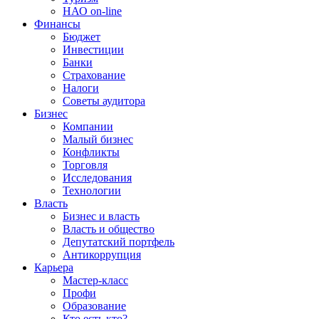
НАО on-line
Финансы
Бюджет
Инвестиции
Банки
Страхование
Налоги
Советы аудитора
Бизнес
Компании
Малый бизнес
Конфликты
Торговля
Исследования
Технологии
Власть
Бизнес и власть
Власть и общество
Депутатский портфель
Антикоррупция
Карьера
Мастер-класс
Профи
Образование
Кто есть кто?