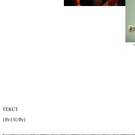
ТЕКСТ
{flv}3{/flv}