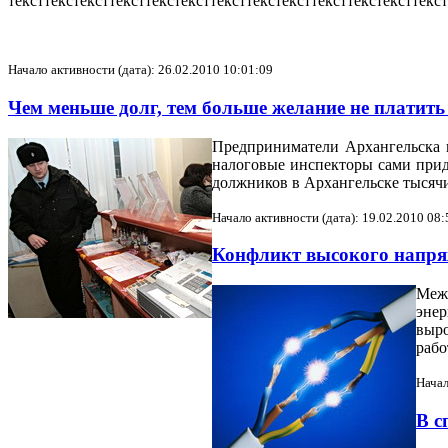
тексттекстексттексттекстексттексттекстексттексттекстексттекс
Начало активности (дата): 26.02.2010 10:01:09
Чем меньше долг, тем больше желание не платит
Предприниматели Архангельска п
налоговые инспекторы сами прид
должников в Архангельске тысяч
Начало активности (дата): 19.02.2010 08:
Конфликт высокого напря
Меж
энер
выро
рабо
Начал
В с