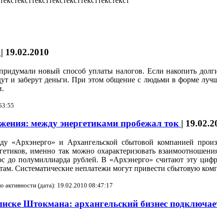
ттекстексттексттекстексттексттекстекст
ь
|
19.02.2010
ридумали новый способ уплаты налогов. Если накопить долги
ут и заберут деньги. При этом общение с людьми в форме лучш
и.
53:55
жения: между энергетиками пробежал ток
|
19.02.2
ду «Архэнерго» и Архангельской сбытовой компанией произ
гетиков, именно так можно охарактеризовать взаимоотношения
с до полумиллиарда рублей. В «Архэнерго» считают эту цифр
там. Систематические неплатежи могут привести сбытовую комп
о активности (дата): 19.02.2010 08:47:17
писке Штокмана: архангельский бизнес подключае