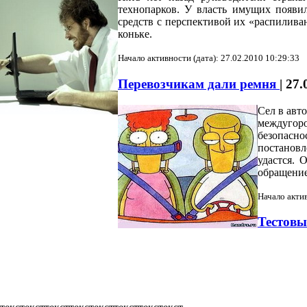
технопарков. У власть имущих появи
средств с перспективой их «распиливан
коньке.
Начало активности (дата): 27.02.2010 10:29:33
Перевозчикам дали ремня
|
27.
Сел в авт
междуго
безопасн
постановл
удастся. 
обращение
Начало актив
Тестовы