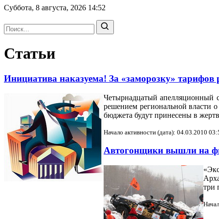
Суббота, 8 августа, 2026
14:52
Статьи
Инициатива наказуема! За «заморозку» тарифов
Четырнадцатый апелляционный с
решением региональной власти о 
бюджета будут принесены в жертв
Начало активности (дата): 04.03.2010 03:
Автогонщики вышли на 
«Эк
Арха
три 
Начал