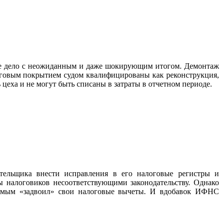
вое дело с неожиданным и даже шокирующим итогом. Демонтаж
нговым покрытием судом квалифицированы как реконструкция,
еха и не могут быть списаны в затраты в отчетном периоде.
тельщика внести исправления в его налоговые регистры и
сы налоговиков несоответствующими законодательству. Однако
 самым «задвоил» свои налоговые вычеты. И вдобавок ИФНС