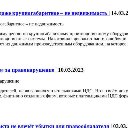
 даже крупногабаритное – не недвижимость
|
14.03.
имущество по крупногабаритному производственному оборудовани
зводственные системы. Налоговики довольно часто ошибочно
тают их движимым производственным оборудованием, на которое
е» за правонарушение
|
10.03.2023
одителей, не являющихся плательщиками НДС. Но в своём докум
ых, фиктивно созданных фирм, которые плательщиками НДС форм
акта не влечёт убытки для правообладателя
|
03.03