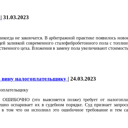
т
|
31.03.2023
 никогда не закончатся. В арбитражной практике появилось но
ющей заливкой современного сталефибробетонного пола с топли
венного цеха. Вложения в замену пола увеличивают стоимость ц
в вину налогоплательщику
|
24.03.2023
н ОШИБОЧНО (это выясняется позже) требует от налогопла
пешно оспаривает их в судебном порядке. Суд признает запро
е в том что он исполнил это ошибочное требование и тем