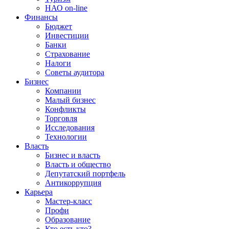
НАО on-line
Финансы
Бюджет
Инвестиции
Банки
Страхование
Налоги
Советы аудитора
Бизнес
Компании
Малый бизнес
Конфликты
Торговля
Исследования
Технологии
Власть
Бизнес и власть
Власть и общество
Депутатский портфель
Антикоррупция
Карьера
Мастер-класс
Профи
Образование
Кто есть кто?