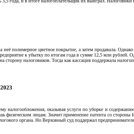
 3,5 года, и в итоге налогоплательщик их выиграл. Налоговики
а неё полимерное цветное покрытие, а затем продавала. Одна
предприятие к убытку по итогам года в сумме 12,5 млн рублей. О
на сторону налоговиков. Тогда как кассация поддержала налого
.2023
му налогообложения, оказывая услуги по уборке и содержанию
лишь физическим лицам. Значит применение патента со стороны
алогового органа. Но Верховный суд поддержал предпринимателя