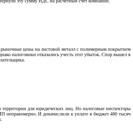
 вернули эту сумму НДС на расчётный счёт компании.
ко рыночные цены на листовой металл с полимерным покрытием
днако налоговики отказались учесть этот убыток. Спор вышел в
плательщика.
 территории для юридических лиц. Но налоговые инспекторы
 ИП неправомерно. И доначислили к уплате в бюджет 480 тысяч
.