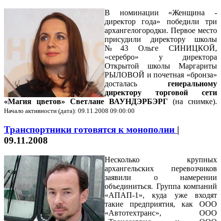
В номинации «Женщина -
директор года» победили три
архангелогородки. Первое место
присудили директору школы
№43 Ольге СИНИЦКОЙ,
«серебро» у директора
Открытой школы Маргариты
РЫЛОВОЙ и почетная «бронза»
досталась
генеральному
директору торговой сети
«Магия цветов» Светлане ВАУНДЭРБЭРГ
(на снимке)
.
Начало активности (дата): 09.11.2008 09:00:00
Транспортники готовятся к монополии
|
09.11.2008
Несколько крупных
архангельских перевозчиков
заявили о намерении
объединиться. Группа компаний
«АПАП-1», куда уже входят
такие предприятия, как ООО
«Автотехтранс», ООО