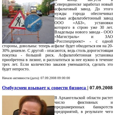
Северодвинске заработал новый
асфальтовый завод. До этого
нужды города обеспечивал
только асфальтобетонный завод
ООО «АБЗ», установки
которого в строю уже 30 лет.
Владельцы нового завода - ООО
«Магистраль» и ЗАО
«Росспецпроект» - с одной
стороны, довольны: теперь асфальт будет обходиться им на 20-
30% дешевле. С другой - опасаются, ведь столь дорогостоящая
покупка - большой риск. Асфальтобетонная установка
приобретена в лизинг, и расплатиться за нее нужно в течение
трех лет. Если количество заказов уменьшится, сделать это
будет непросто.
Начало активности (дата): 07.09.2008 09:00:00
Омбудсмен взывает к совести бизнеса
|
07.09.2008
В Архангельской области растет
число фиктивных и
преднамеренных банкротств
предприятий, в результате чего