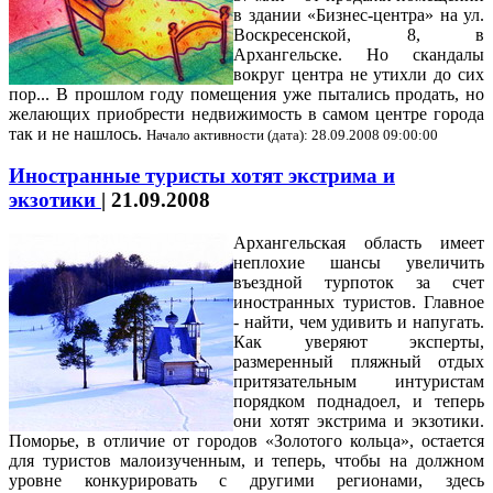
в здании «Бизнес-центра» на ул.
Воскресенской, 8, в
Архангельске. Но скандалы
вокруг центра не утихли до сих
пор... В прошлом году помещения уже пытались продать, но
желающих приобрести недвижимость в самом центре города
так и не нашлось.
Начало активности (дата): 28.09.2008 09:00:00
Иностранные туристы хотят экстрима и
экзотики
|
21.09.2008
Архангельская область имеет
неплохие шансы увеличить
въездной турпоток за счет
иностранных туристов. Главное
- найти, чем удивить и напугать.
Как уверяют эксперты,
размеренный пляжный отдых
притязательным интуристам
порядком поднадоел, и теперь
они хотят экстрима и экзотики.
Поморье, в отличие от городов «Золотого кольца», остается
для туристов малоизученным, и теперь, чтобы на должном
уровне конкурировать с другими регионами, здесь