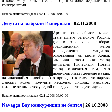
и вовсе могут быть вытеснены с рынка более бережливыми
конкурентами.
Начало активности (дата): 02.11.2008 09:00:00
Депутаты выбрали Империали
|
02.11.2008
Архангельская область может
стать пятым регионом России,
где в законах о выборах
традиционный метод
распределения мандатов,
основанный на квоте Хэйра,
заменили на экзотический метод
делителей Империали. Новый
метод отличается тем, что
предусматривает деление на ряд,
начинающийся с двойки. Это приводит к тому, что партия-
фаворит может получить несколько лишних мандатов,
которые отнимаются у одной или двух партий-аутсайдеров.
Начало активности (дата): 02.11.2008 09:00:00
Navagga Bay конкуренции не боится
|
26.10.2008