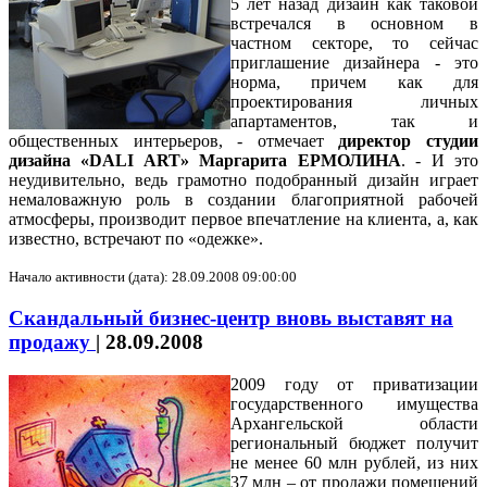
5 лет назад дизайн как таковой
встречался в основном в
частном секторе, то сейчас
приглашение дизайнера - это
норма, причем как для
проектирования личных
апартаментов, так и
общественных интерьеров, - отмечает
директор студии
дизайна «
DALI
ART
» Маргарита ЕРМОЛИНА
. - И это
неудивительно, ведь грамотно подобранный дизайн играет
немаловажную роль в создании благоприятной рабочей
атмосферы, производит первое впечатление на клиента, а, как
известно, встречают по «одежке».
Начало активности (дата): 28.09.2008 09:00:00
Скандальный бизнес-центр вновь выставят на
продажу
|
28.09.2008
2009 году от приватизации
государственного имущества
Архангельской области
региональный бюджет получит
не менее 60 млн рублей, из них
37 млн – от продажи помещений