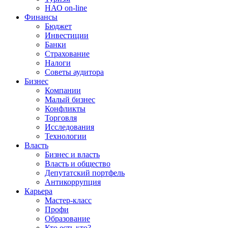
НАО on-line
Финансы
Бюджет
Инвестиции
Банки
Страхование
Налоги
Советы аудитора
Бизнес
Компании
Малый бизнес
Конфликты
Торговля
Исследования
Технологии
Власть
Бизнес и власть
Власть и общество
Депутатский портфель
Антикоррупция
Карьера
Мастер-класс
Профи
Образование
Кто есть кто?