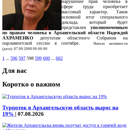
нарушение прав человека в
сфере труда приобретает
массовый характер. Таков
основной итог специального
доклада, который будет
представлен
уполномоченным
по правам человека в Архангельской области Надеждой
АХРАМЕНКО
депутатам областного Собрания на
парламентской сессии в сентябре.
Начало активности
(дата): 07.09.2008 09:00:00
1
...
596
597
598
599
600
...
602
Для вас
Коротко о важном
Турпоток в Архангельскую область вырос на
19%
|
07.08.2026