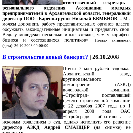
ответственный секретарь
регионального отделения Ассоциации молодых
предпринимателей в Архангельской области,
генеральный
директор ООО «Баренц-групп» Николай ЕВМЕНОВ
. - Мы
можем дополнять работу представительных органов власти,
обсуждать законодательные инициативы и предлагать свои.
Ведь у молодежи несколько иные взгляды, чем у корифеев
бизнеса и состоявшихся политиков».
Начало активности
(дата): 26.10.2008 09:00:00
В строительстве новый банкрот?
|
26.10.2008
Почти 7 млн рублей задолжал
Архангельский завод
крупнопанельного
домостроения (АЗКД)
вологодской компании
«Стройград», поставлявшей
цемент строительной компании
с 22 декабря 2007 года по 1
апреля 2008 года. ОАО
«Стройград» обратилось с
исковым заявлением в суд, однако исполнять его решение
директор АЗКД Андрей СМАНЦЕР
(на снимке) не
торопится.