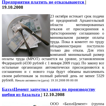
Предприятия платить не отказываются
|
19.10.2008
23 октября истекает срок подачи
от предприятий Архангельской
области мотивированных
отказов от присоединения к
трёхстороннему соглашению о
минимальном размере оплаты
труда. Пока в комитет по труду
обладминистрации поступило
только два отказа. Для этих
компаний минимальный размер
оплаты труда (МРОТ) останется на уровне, установленном
Федерацией (4330 рублей с 1 января 2009 года). По закону все
остальные организации автоматически присоединяются к
соглашению и с нового года будут обязаны выплачивать
своим работникам за полный рабочий день не менее 5329
рублей.
Начало активности (дата): 19.10.2008 09:00:00
БазэлЦемент запустил завод по производству
щебня из базальта
|
12.10.2008
ООО «БазэлЦемент» (группа