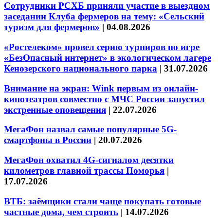
Сотрудники РСХБ приняли участие в выездном
заседании Клуба фермеров на тему: «Сельский
туризм для фермеров»
|
04.08.2026
«Ростелеком» провел серию турниров по игре
«БезОпасный интернет» в экологическом лагере
Кенозерского национального парка
|
31.07.2026
Внимание на экран: Wink первым из онлайн-
кинотеатров совместно с МЧС России запустил
экстренные оповещения
|
22.07.2026
МегаФон назвал самые популярные 5G-
смартфоны в России
|
20.07.2026
МегаФон охватил 4G-сигналом десятки
километров главной трассы Поморья
|
17.07.2026
ВТБ: заёмщики стали чаще покупать готовые
частные дома, чем строить
|
14.07.2026