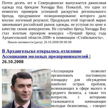
Почти десять лет в Северодвинске выпускается джинсовая
одежда под брендом Navagga Bay. Пожалуй, это один из
немногих примеров успешной раскрутки регионального
бренда, продуманное позиционирование которого дало
вполне логичный результат. Продукция этой торговой марки
завоевывает российский рынок одежды, не уступая по цене и
качеству своим конкурентам. Не случайно бренд Navagga Bay
стал золотым призером конкурса «Лучший бренд года
Архангельской области-2008» в номинации «Стабильность».
Начало активности (дата): 26.10.2008 09:00:00
В Архангельске открылось отделение
Ассоциации молодых предпринимателей
|
26.10.2008
«Ассоциация позволит
организовать постоянную
площадку для обсуждения
наиболее острых проблем,
возникающих в сфере малого и
среднего бизнеса, а также тех
вопросов, с которыми
сталкиваются начинающие
молодые бизнесмены, - говорит