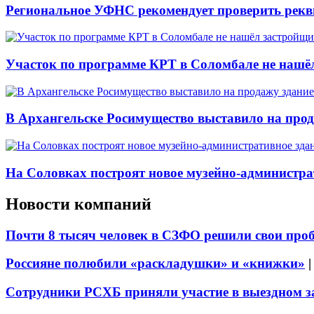
Региональное УФНС рекомендует проверить рекв
Участок по программе КРТ в Соломбале не нашё
В Архангельске Росимущество выставило на про
На Соловках построят новое музейно-администра
Новости компаний
Почти 8 тысяч человек в СЗФО решили свои про
Россияне полюбили «раскладушки» и «книжки»
Сотрудники РСХБ приняли участие в выездном за