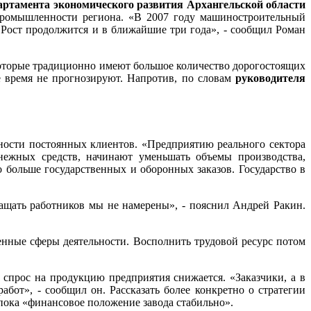
артамента экономического развития Архангельской области
промышленности региона. «В 2007 году машиностроительный
 Рост продолжится и в ближайшие три года», - сообщил Роман
оторые традиционно имеют большое количество дорогостоящих
е время не прогнозируют. Напротив, по словам
руководителя
бности постоянных клиентов. «Предприятию реального сектора
нежных средств, начинают уменьшать объемы производства,
 больше государственных и оборонных заказов. Государство в
ащать работников мы не намерены», - пояснил Андрей Ракин.
венные сферы деятельности. Восполнить трудовой ресурс потом
спрос на продукцию предприятия снижается. «Заказчики, а в
от», - сообщил он. Рассказать более конкретно о стратегии
 пока «финансовое положение завода стабильно».