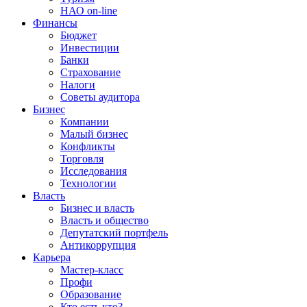
НАО on-line
Финансы
Бюджет
Инвестиции
Банки
Страхование
Налоги
Советы аудитора
Бизнес
Компании
Малый бизнес
Конфликты
Торговля
Исследования
Технологии
Власть
Бизнес и власть
Власть и общество
Депутатский портфель
Антикоррупция
Карьера
Мастер-класс
Профи
Образование
Кто есть кто?