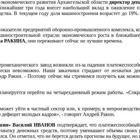
о-экономического развития Архангельской области
директор деп
ближайшие три года внесет наибольший вклад в оживление 
ства. В текущем году доля машиностроения возрастет до 19%.
оказатели предприятий оборонно-промышленного комплекса, к
машиностроительной отрасли экономического роста в ближайше
дра РАКИНА
, они переживают сейчас не лучшие времена.
тромеханического завод возникли из-за падения платежеспосо
чески невозможно. Наши заказчики страдают от нехватки де
андр Ракин. - Поэтому сейчас мы стремимся получить как можно
и планируется перейти на четырехдневный режим работы. «Сокр
ь может уйти в частный сектор или, к примеру, в непроизводст
о дефицит молодых кадров», - говорит Андрей Ракин.
машин» Василий ИВАНОВ
подтверждает, что платежеспособный 
ватку денежных средств, поэтому уменьшают объемы своих раб
ся. Он отметил, что не берется делать прогнозы на будущее, но