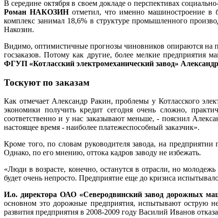
В середине октября в своем докладе о перспективах социальн
Роман НАКОЗИН
отметил, что именно машиностроение в 
комплекс занимал 18,6% в структуре промышленного производ
Накозин.
Видимо, оптимистичные прогнозы чиновников опираются на п
госзаказов. Потому как другие, более мелкие предприятия 
ФГУП «Котласский электромеханический завод» Алексан
Тоскуют по заказам
Как отмечает Александр Ракин, проблемы у Котласского элек
экономики получить кредит сегодня очень сложно, практи
соответственно и у нас заказывают меньше, - пояснил Алекс
настоящее время - наиболее платежеспособный заказчик».
Кроме того, по словам руководителя завода, на предприяти
Однако, по его мнению, оттока кадров заводу не избежать.
«Люди в возрасте, конечно, останутся в отрасли, но молодеж
будет очень непросто. Предприятие еще до кризиса испытывал
И.о. директора ОАО «Северодвинский завод дорожных 
основном это дорожные предприятия, испытывают острую нех
развития предприятия в 2008-2009 году Василий Иванов отказал