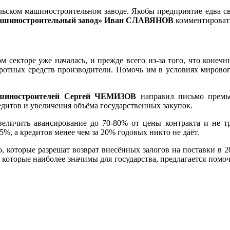
альском машиностроительном заводе. Якобы предприятие едва 
машиностроительный завод» Иван СЛАВЯНОВ
комментировать
секторе уже началась, и прежде всего из-за того, что конечн
оротных средств производители. Помочь им в условиях миров
машиностроителей Сергей ЧЕМИЗОВ
направил письмо премь
итов и увеличения объёма государственных закупок.
еличить авансирование до 70-80% от цены контракта и не тр
%, а кредитов менее чем за 20% годовых никто не даёт.
о, которые разрешат возврат внесённых залогов на поставки в 
 которые наиболее значимы для государства, предлагается пом