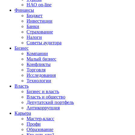
НАО on-line
Финансы
Бюджет
Инвестиции
Банки
Страхование
Налоги
Советы аудитора
Бизнес
Компании
Малый бизнес
Конфликты
Торговля
Исследования
Технологии
Власть
Бизнес и власть
Власть и общество
Депутатский портфель
Антикоррупция
Карьера
Мастер-класс
Профи
Образование
Кто есть кто?