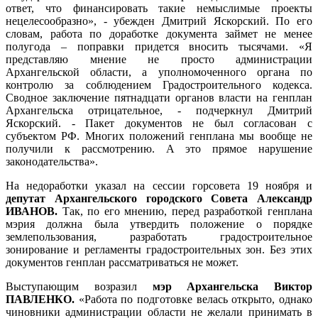
ответ, что финансировать такие немыслимые проекты
нецелесообразно», - убежден Дмитрий Яскорский. По его
словам, работа по доработке документа займет не менее
полугода – поправки придется вносить тысячами. «Я
представляю мнение не просто администрации
Архангельской области, а уполномоченного органа по
контролю за соблюдением Градостроительного кодекса.
Сводное заключение пятнадцати органов власти на генплан
Архангельска отрицательное, - подчеркнул Дмитрий
Яскорский. - Пакет документов не был согласован с
субъектом РФ. Многих положений генплана мы вообще не
получили к рассмотрению. А это прямое нарушение
законодательства».
На недоработки указал на сессии горсовета 19 ноября и
депутат Архангельского городского Совета Александр
ИВАНОВ.
Так, по его мнению, перед разработкой генплана
мэрия должна была утвердить положение о порядке
землепользования, разработать градостроительное
зонирование и регламенты градостроительных зон. Без этих
документов генплан рассматриваться не может.
Выступающим возразил
мэр Архангельска Виктор
ПАВЛЕНКО.
«Работа по подготовке велась открыто, однако
чиновники администрации области не желали принимать в