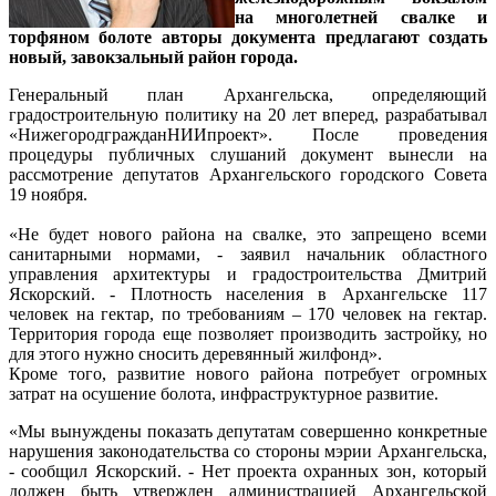
на многолетней свалке и
торфяном болоте авторы документа предлагают создать
новый, завокзальный район города.
Генеральный план Архангельска, определяющий
градостроительную политику на 20 лет вперед, разрабатывал
«НижегородгражданНИИпроект». После проведения
процедуры публичных слушаний документ вынесли на
рассмотрение депутатов Архангельского городского Совета
19 ноября.
«Не будет нового района на свалке, это запрещено всеми
санитарными нормами, - заявил начальник областного
управления архитектуры и градостроительства Дмитрий
Яскорский. - Плотность населения в Архангельске 117
человек на гектар, по требованиям – 170 человек на гектар.
Территория города еще позволяет производить застройку, но
для этого нужно сносить деревянный жилфонд».
Кроме того, развитие нового района потребует огромных
затрат на осушение болота, инфраструктурное развитие.
«Мы вынуждены показать депутатам совершенно конкретные
нарушения законодательства со стороны мэрии Архангельска,
- сообщил Яскорский. - Нет проекта охранных зон, который
должен быть утвержден администрацией Архангельской