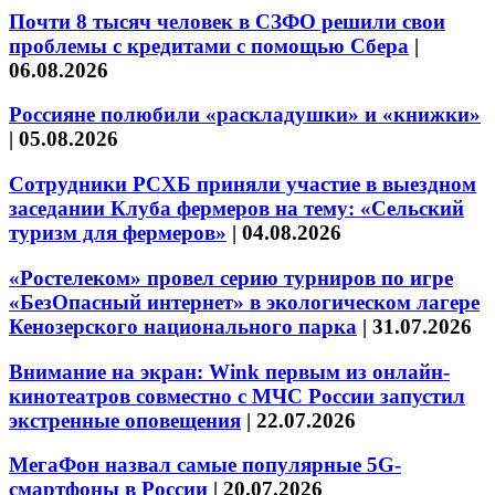
Почти 8 тысяч человек в СЗФО решили свои
проблемы с кредитами с помощью Сбера
|
06.08.2026
Россияне полюбили «раскладушки» и «книжки»
|
05.08.2026
Сотрудники РСХБ приняли участие в выездном
заседании Клуба фермеров на тему: «Сельский
туризм для фермеров»
|
04.08.2026
«Ростелеком» провел серию турниров по игре
«БезОпасный интернет» в экологическом лагере
Кенозерского национального парка
|
31.07.2026
Внимание на экран: Wink первым из онлайн-
кинотеатров совместно с МЧС России запустил
экстренные оповещения
|
22.07.2026
МегаФон назвал самые популярные 5G-
смартфоны в России
|
20.07.2026