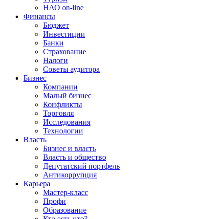
НАО on-line
Финансы
Бюджет
Инвестиции
Банки
Страхование
Налоги
Советы аудитора
Бизнес
Компании
Малый бизнес
Конфликты
Торговля
Исследования
Технологии
Власть
Бизнес и власть
Власть и общество
Депутатский портфель
Антикоррупция
Карьера
Мастер-класс
Профи
Образование
Кто есть кто?