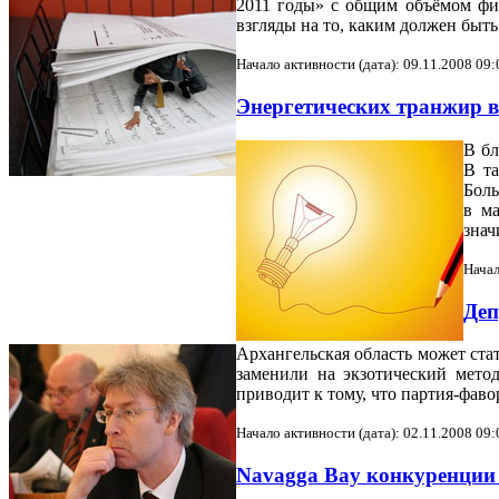
2011 годы» с общим объёмом фин
взгляды на то, каким должен быть
Начало активности (дата): 09.11.2008 09:
Энергетических транжир 
В бл
В та
Боль
в м
знач
Начал
Де
Архангельская область может ста
заменили на экзотический мето
приводит к тому, что партия-фав
Начало активности (дата): 02.11.2008 09:
Navagga Bay конкуренции