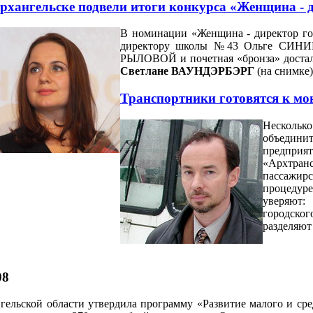
рхангельске подвели итоги конкурса «Женщина - 
В номинации «Женщина - директор год
директору школы №43 Ольге СИНИЦ
РЫЛОВОЙ и почетная «бронза» доста
Светлане ВАУНДЭРБЭРГ
(на снимке)
Транспортники готовятся к м
Несколько
объедини
предприя
«Архтран
пассажир
процедур
уверяют:
городског
разделяют
08
гельской области утвердила программу «Развитие малого и сре