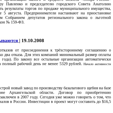
ру Павленко и председателю городского Совета Анатолию
ь результаты торгов по продаже муниципального имущества,
е 5 августа. Предприниматели настаивают на приостановке
м Собранием депутатов регионального закона о льготной
кон № 159-ФЗ.
зываются
|
19.10.2008
 отказов от присоединения к трёхстороннему соглашению о
ко два отказа. Для этих компаний минимальный размер оплаты
 года). По закону все остальные организации автоматически
а полный рабочий день не менее 5329 рублей.
Начало активности
трой новый завод по производству базальтового щебня на базе
оне Архангельской области. Договор по приобретению
аключен в 2007 году. Сегодня уже можно говорить о том, что
алов в России. Инвестиции в проект могут составить до $16,5