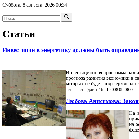
Суббота, 8 августа, 2026
00:34
Статьи
Инвестиции в энергетику должны быть оправда
Инвестиционная программа развит
прогноза развития экономики в с
которых не будет подтверждена 
активности (дата): 16.11.2008 09:00:00
Любовь Анисимова: Закон
На в
прим
на о
фед