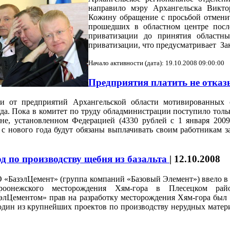
направило мэру Архангельска Викто
Кожину обращение с просьбой отменит
прошедших в областном центре посл
приватизации до принятия областны
приватизации, что предусматривает За
Начало активности (дата): 19.10.2008 09:00:00
Предприятия платить не отка
ачи от предприятий Архангельской области мотивированных
да. Пока в комитет по труду обладминистрации поступило толь
не, установленном Федерацией (4330 рублей с 1 января 2009
с нового года будут обязаны выплачивать своим работникам з
д по производству щебня из базальта
|
12.10.2008
«БазэлЦемент» (группа компаний «Базовый Элемент») ввело в с
ероонежского месторождения Хям-гора в Плесецком рай
элЦементом» прав на разработку месторождения Хям-гора был з
один из крупнейших проектов по производству нерудных матери