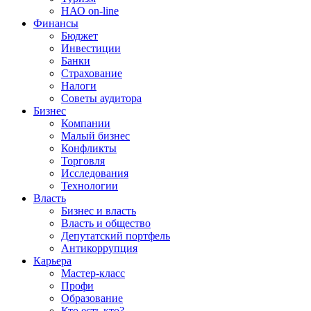
НАО on-line
Финансы
Бюджет
Инвестиции
Банки
Страхование
Налоги
Советы аудитора
Бизнес
Компании
Малый бизнес
Конфликты
Торговля
Исследования
Технологии
Власть
Бизнес и власть
Власть и общество
Депутатский портфель
Антикоррупция
Карьера
Мастер-класс
Профи
Образование
Кто есть кто?