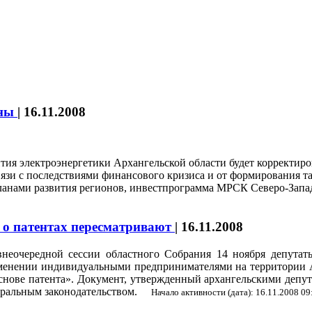
нны
|
16.11.2008
ия электроэнергетики Архангельской области будет корректиров
вязи с последствиями финансового кризиса и от формирования та
планами развития регионов, инвестпрограмма МРСК Северо-Запа
 о патентах пересматривают
|
16.11.2008
неочередной сессии областного Собрания 14 ноября депутат
енении индивидуальными предпринимателями на территории А
снове патента». Документ, утвержденный архангельскими депута
еральным законодательством.
Начало активности (дата): 16.11.2008 09