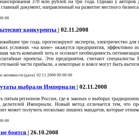
ансирования 370 млн рублей на три года. Однако у авторов д
 главный документ, направленный на развитие местного бизнеса.
00:00
вытеснят конкуренты
|
02.11.2008
ижайшие три года, прогнозируют эксперты, электричество для 
ких условиях «на коне» окажутся предприятия, эффективно и
шая часть компаний хоть и осознает необходимость оптимизации
асштабные проекты. Эти предприятия, считают специалисты 
ительной части прибыли, а некоторые и вовсе могут быть выте
о активности (дата): 02.11.2008 09:00:00
путаты выбрали Империали
|
02.11.2008
ть пятым регионом России, где в законах о выборах традиционн
д делителей Империали. Новый метод отличается тем, что пр
орит может получить несколько лишних мандатов, которые отним
00:00
 не боится
|
26.10.2008