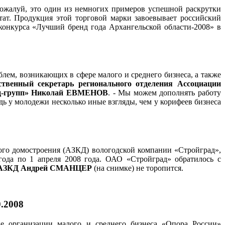
Пожалуй, это один из немногих примеров успешной раскрутки
тат. Продукция этой торговой марки завоевывает российский
конкурса «Лучший бренд года Архангельской области-2008» в
ем, возникающих в сфере малого и среднего бизнеса, а также
твенный секретарь регионального отделения Ассоциации
нц-групп» Николай ЕВМЕНОВ
. - Мы можем дополнять работу
дь у молодежи несколько иные взгляды, чем у корифеев бизнеса
ого домостроения (АЗКД) вологодской компании «Стройград»,
года по 1 апреля 2008 года. ОАО «Стройград» обратилось с
 АЗКД Андрей СМАНЦЕР
(на снимке) не торопится.
0.2008
ие организации малого и среднего бизнеса «Опора России»