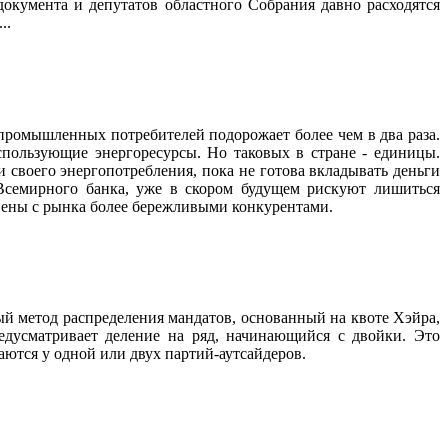
окумента и депутатов областного Собрания давно расходятся
..
промышленных потребителей подорожает более чем в два раза.
спользующие энергоресурсы. Но таковых в стране - единицы.
 своего энергопотребления, пока не готова вкладывать деньги
Всемирного банка, уже в скором будущем рискуют лишиться
снены с рынка более бережливыми конкурентами.
ый метод распределения мандатов, основанный на квоте Хэйра,
едусматривает деление на ряд, начинающийся с двойки. Это
аются у одной или двух партий-аутсайдеров.