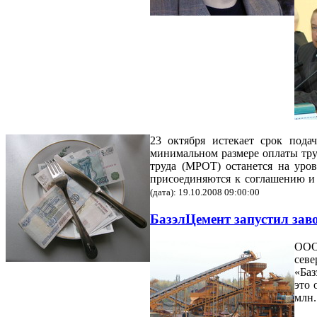
23 октября истекает срок под
минимальном размере оплаты тру
труда (МРОТ) останется на уров
присоединяются к соглашению и 
(дата): 19.10.2008 09:00:00
БазэлЦемент запустил заво
ООО 
сев
«Баз
это 
млн.