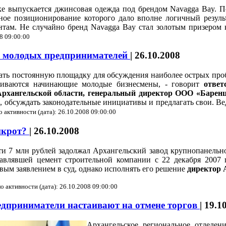
ке выпускается джинсовая одежда под брендом Navagga Bay. 
ное позиционирование которого дало вполне логичный резуль
ентам. Не случайно бренд Navagga Bay стал золотым призером 
08 09:00:00
и молодых предпринимателей
|
26.10.2008
ть постоянную площадку для обсуждения наиболее острых пробл
киваются начинающие молодые бизнесмены, - говорит
ответс
рхангельской области,
генеральный директор ООО «Баре
, обсуждать законодательные инициативы и предлагать свои. Ве
о активности (дата): 26.10.2008 09:00:00
нкрот?
|
26.10.2008
и 7 млн рублей задолжал Архангельский завод крупнопанельн
авлявшей цемент строительной компании с 22 декабря 2007 
вым заявлением в суд, однако исполнять его решение
директор
о активности (дата): 26.10.2008 09:00:00
дприниматели настаивают на отмене торгов
|
19.1
Архангельское региональное отделен