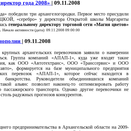
директор года 2008»
|
09.11.2008
а» победили три архангелогородки. Первое место присудили
КОЙ, «серебро» у директора Открытой школы Маргариты
лась
генеральному директору торговой сети «Магия цветов»
.
Начало активности (дата): 09.11.2008 09:00:00
онополии
|
09.11.2008
 крупных архангельских перевозчиков заявили о намерении
ться. Группа компаний «АПАП-1», куда уже входят такие
тия, как ООО «Автотехтранс», ООО «Транссервис» и ООО
савто», формируется на базе муниципального предприятия
ских перевозок «АПАП-1», которое сейчас находится в
е банкротства. Руководители объединившихся компаний
 такой альянс позволит наконец-то оптимизировать работу
о пассажирского транспорта. Однако другие перевозчики не
 столь радужных прогнозов конкурентов.
днего предпринимательства в Архангельской области на 2009-