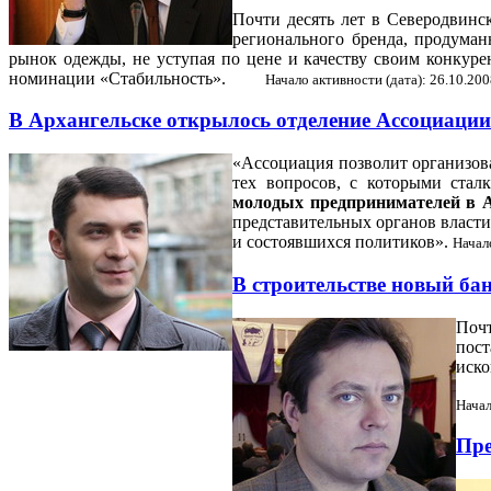
Почти десять лет в Северодвинс
регионального бренда, продуман
рынок одежды, не уступая по цене и качеству своим конкур
номинации «Стабильность».
Начало активности (дата): 26.10.20
В Архангельске открылось отделение Ассоциаци
«Ассоциация позволит организова
тех вопросов, с которыми стал
молодых предпринимателей в А
представительных органов власти
и состоявшихся политиков».
Начал
В строительстве новый ба
Почт
пост
иско
Начал
Пре