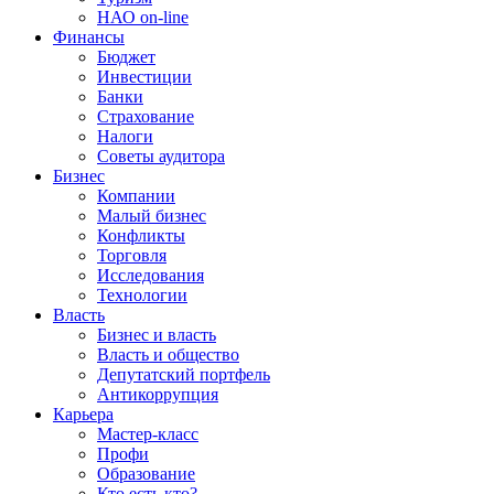
НАО on-line
Финансы
Бюджет
Инвестиции
Банки
Страхование
Налоги
Советы аудитора
Бизнес
Компании
Малый бизнес
Конфликты
Торговля
Исследования
Технологии
Власть
Бизнес и власть
Власть и общество
Депутатский портфель
Антикоррупция
Карьера
Мастер-класс
Профи
Образование
Кто есть кто?