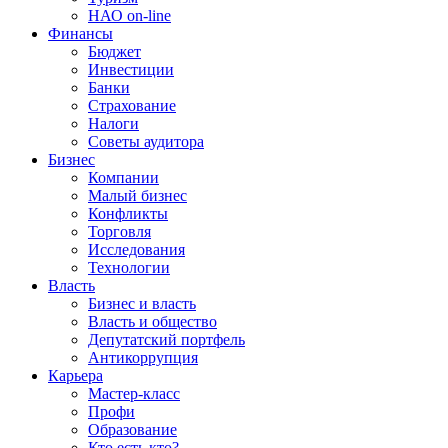
НАО on-line
Финансы
Бюджет
Инвестиции
Банки
Страхование
Налоги
Советы аудитора
Бизнес
Компании
Малый бизнес
Конфликты
Торговля
Исследования
Технологии
Власть
Бизнес и власть
Власть и общество
Депутатский портфель
Антикоррупция
Карьера
Мастер-класс
Профи
Образование
Кто есть кто?