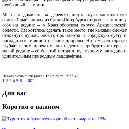
Мечта о домиках на деревьях подтолкнула многодетную
семью Тарабычиных из Санкт-Петербурга открыть глэмпинг у
себя на родине – в Красноборском округе Архангельской
области. Им хотелось сделать такое место, где каждый сможет
отдохнуть душой, забыть про заботы и городскую суету и
насладиться тишиной на лоне природы. Но замысел гораздо
глубже: своим проектом они надеются пробудить интерес к
малой родине – её богатой истории, культурному наследию и
удивительным природным ландшафтам.
Начало активности (дата): 16.06.2026 13:55:48
1
2
3
4
5
6
...
602
Для вас
Коротко о важном