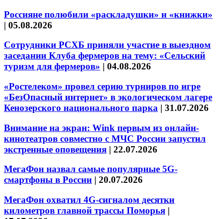
Россияне полюбили «раскладушки» и «книжки»
|
05.08.2026
Сотрудники РСХБ приняли участие в выездном
заседании Клуба фермеров на тему: «Сельский
туризм для фермеров»
|
04.08.2026
«Ростелеком» провел серию турниров по игре
«БезОпасный интернет» в экологическом лагере
Кенозерского национального парка
|
31.07.2026
Внимание на экран: Wink первым из онлайн-
кинотеатров совместно с МЧС России запустил
экстренные оповещения
|
22.07.2026
МегаФон назвал самые популярные 5G-
смартфоны в России
|
20.07.2026
МегаФон охватил 4G-сигналом десятки
километров главной трассы Поморья
|