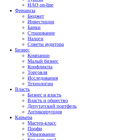
НАО on-line
Финансы
Бюджет
Инвестиции
Банки
Страхование
Налоги
Советы аудитора
Бизнес
Компании
Малый бизнес
Конфликты
Торговля
Исследования
Технологии
Власть
Бизнес и власть
Власть и общество
Депутатский портфель
Антикоррупция
Карьера
Мастер-класс
Профи
Образование
Кто есть кто?