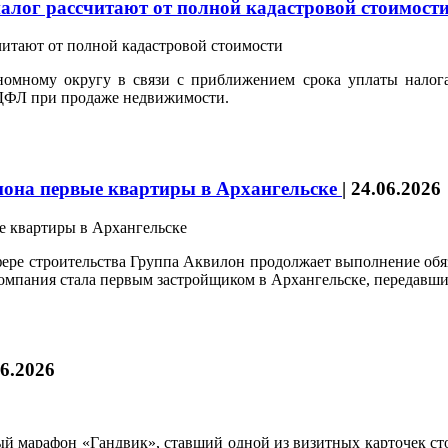
алог рассчитают от полной кадастровой стоимост
мному округу в связи с приближением срока уплаты налога 
НДФЛ при продаже недвижимости.
гиона первые квартиры в Архангельске
|
24.06.2026
фере строительства Группа Аквилон продолжает выполнение обяз
омпания стала первым застройщиком в Архангельске, передавши
06.2026
й марафон «Гандвик», ставший одной из визитных карточек сто