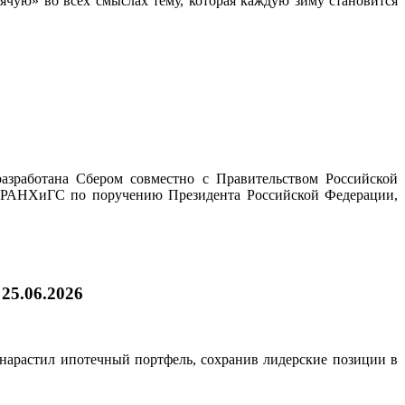
ячую» во всех смыслах тему, которая каждую зиму становится
зработана Сбером совместно с Правительством Российской
и РАНХиГС по поручению Президента Российской Федерации,
|
25.06.2026
 нарастил ипотечный портфель, сохранив лидерские позиции в