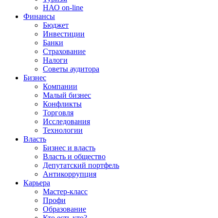
НАО on-line
Финансы
Бюджет
Инвестиции
Банки
Страхование
Налоги
Советы аудитора
Бизнес
Компании
Малый бизнес
Конфликты
Торговля
Исследования
Технологии
Власть
Бизнес и власть
Власть и общество
Депутатский портфель
Антикоррупция
Карьера
Мастер-класс
Профи
Образование
Кто есть кто?