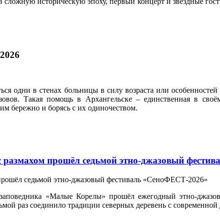
 сложную историческую эпоху, первый концерт и звёздные гости
.2026
ься одни в стенах больницы в силу возраста или особенностей
зовов. Такая помощь в Архангельске – единственная в своё
ним бережно и борясь с их одиночеством.
 с размахом прошёл седьмой этно-джазовый фест
-заповедника «Малые Корелы» прошёл ежегодный этно-джазо
едьмой раз соединило традиции северных деревень с современно