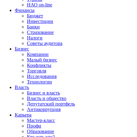
НАО on-line
Финансы
Бюджет
Инвестиции
Банки
Страхование
Налоги
Советы аудитора
Бизнес
Компании
Малый бизнес
Конфликты
Торговля
Исследования
Технологии
Власть
Бизнес и власть
Власть и общество
Депутатский портфель
Антикоррупция
Карьера
Мастер-класс
Профи
Образование
Кто есть кто?