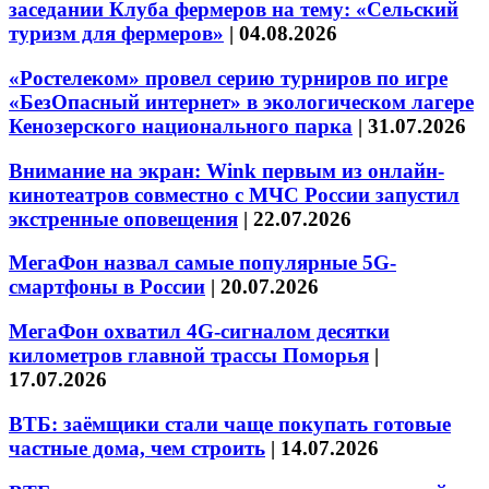
заседании Клуба фермеров на тему: «Сельский
туризм для фермеров»
|
04.08.2026
«Ростелеком» провел серию турниров по игре
«БезОпасный интернет» в экологическом лагере
Кенозерского национального парка
|
31.07.2026
Внимание на экран: Wink первым из онлайн-
кинотеатров совместно с МЧС России запустил
экстренные оповещения
|
22.07.2026
МегаФон назвал самые популярные 5G-
смартфоны в России
|
20.07.2026
МегаФон охватил 4G-сигналом десятки
километров главной трассы Поморья
|
17.07.2026
ВТБ: заёмщики стали чаще покупать готовые
частные дома, чем строить
|
14.07.2026