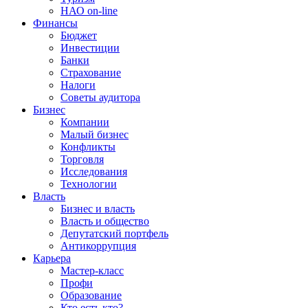
НАО on-line
Финансы
Бюджет
Инвестиции
Банки
Страхование
Налоги
Советы аудитора
Бизнес
Компании
Малый бизнес
Конфликты
Торговля
Исследования
Технологии
Власть
Бизнес и власть
Власть и общество
Депутатский портфель
Антикоррупция
Карьера
Мастер-класс
Профи
Образование
Кто есть кто?