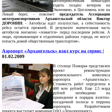
автоперевозчикам невыгодно
ездить поздно вечером на
Экономию, в Цигломень или на
Левый берег, - поясняет
председатель Ассоциации
автотранспортников Архангельской области Виктор
ДОРОНИН
. - Автобусы идут полупустые, а себестоимость
рейса остается прежней. В результате значительная часть
автобусов внезапно «ломается» перед последним рейсом. А
люди, проживающие в отдаленных районах города, не могут
попасть домой общественным транспортом».
Аэропорт «Архангельск» взял курс на сервис
|
01.02.2009
В столице Поморья представлен
проект реконструкции
аэровокзального комплекса
аэропорта «Архангельск».
Стоимость работ определена в
480 млн рублей. Еще 2,5 млрд
рублей необходимо на
приведение в порядок взлетно-
посадочной полосы и перрона
аэропорта. Разработчиком
проекта выступает компания ОАО «Ленаэропроект».