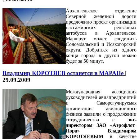
Архангельское отделение
Северной железной дороги
предложило проект организации
пассажирских рельсовых
автобусов в Архангельске.
Маршрут может
соедини
ть
Соломбальский и Исакогорский
округа.
Добраться из одного
конца города в другой можно
будет за
50 минут.
Владимир КОРОТЯЕВ останется в МАРАПе
|
29.09.2009
Международная ассоциация
руководителей авиапредприятий
и Саморегулируемая
организация авиационного
бизнеса заявили о продолжении
сотрудничества с
экс-
директором ЗАО «Аэрофлот-
Норд» Владимиром
КОРОТЯЕВЫМ
в качестве