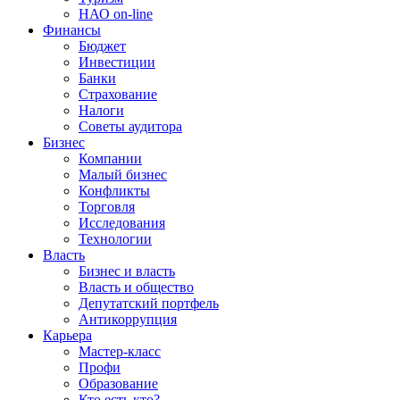
НАО on-line
Финансы
Бюджет
Инвестиции
Банки
Страхование
Налоги
Советы аудитора
Бизнес
Компании
Малый бизнес
Конфликты
Торговля
Исследования
Технологии
Власть
Бизнес и власть
Власть и общество
Депутатский портфель
Антикоррупция
Карьера
Мастер-класс
Профи
Образование
Кто есть кто?