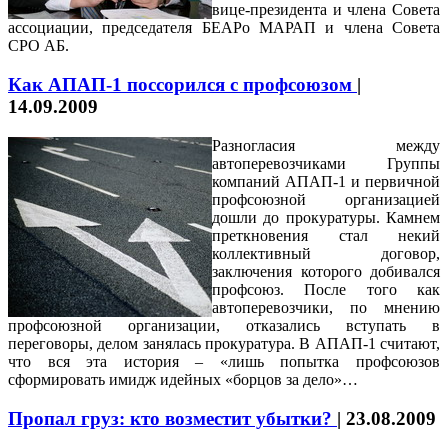
вице-президента и члена Совета
ассоциации, председателя БЕАРо МАРАП и члена Совета
СРО АБ.
Как АПАП-1 поссорился с профсоюзом
|
14.09.2009
Разногласия между
автоперевозчиками Группы
компаний АПАП-1 и первичной
профсоюзной организацией
дошли до прокуратуры. Камнем
преткновения стал некий
коллективный договор,
заключения которого добивался
профсоюз. После того как
автоперевозчики, по мнению
профсоюзной организации, отказались вступать в
переговоры, делом занялась прокуратура. В АПАП-1 считают,
что вся эта история – «лишь попытка профсоюзов
сформировать имидж идейных «борцов за дело»…
Пропал груз: кто возместит убытки?
|
23.08.2009