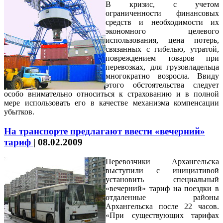
В кризис, с учетом
ограниченности финансовых
средств и необходимости их
экономного целевого
использования, цена потерь,
связанных с гибелью, утратой,
повреждением товаров при
перевозках, для грузовладельца
многократно возросла. Ввиду
этого обстоятельства следует
особо внимательно относиться к страхованию и в полной
мере использовать его в качестве механизма компенсации
убытков.
На транспорте предлагают ввести «вечерний»
тариф
|
08.02.2009
Перевозчики Архангельска
выступили с инициативой
установить специальный
«вечерний» тариф на поездки в
отдаленные районы
Архангельска после 22 часов.
«При существующих тарифах