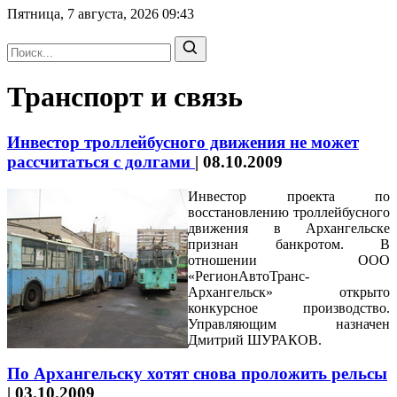
Пятница, 7 августа, 2026
09:43
Транспорт и связь
Инвестор троллейбусного движения не может
рассчитаться с долгами
|
08.10.2009
Инвестор проекта по
восстановлению троллейбусного
движения в Архангельске
признан банкротом. В
отношении ООО
«РегионАвтоТранс-
Архангельск» открыто
конкурсное производство.
Управляющим назначен
Дмитрий ШУРАКОВ.
По Архангельску хотят снова проложить рельсы
|
03.10.2009