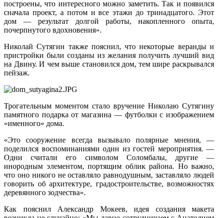
построены, что интересного можно заметить. Так и появился
сначала проект, а потом и все этажи до тринадцатого. Этот
дом — результат долгой работы, накопленного опыта,
почерпнутого вдохновения».
Николай Сутягин также пояснил, что некоторые веранды и
пристройки были созданы из желания получить лучший вид
на Двину. И чем выше становился дом, тем шире раскрывался
пейзаж.
Трогательным моментом стало вручение Николаю Сутягину
памятного подарка от магазина — футболки с изображением
«именного» дома.
«Это сооружение всегда вызывало полярные мнения, —
поделился воспоминаниями один из гостей мероприятия. —
Одни считали его символом Соломбалы, другие —
инородным элементом, портящим облик района. Но важно,
что оно никого не оставляло равнодушным, заставляло людей
говорить об архитектуре, градостроительстве, возможностях
деревянного зодчества».
Как пояснил Александр Мокеев, идея создания макета
возникла не случайно: «Мы давно сотрудничаем с Анатолием