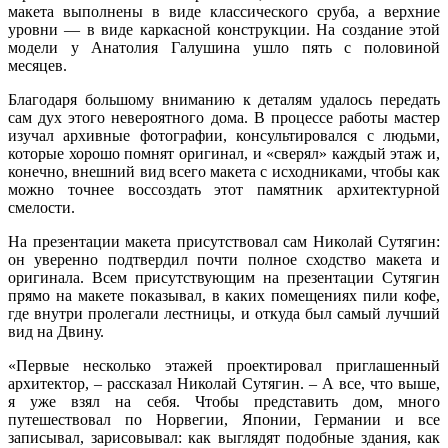
макета выполнены в виде классического сруба, а верхние
уровни — в виде каркасной конструкции. На создание этой
модели у Анатолия Галушина ушло пять с половиной
месяцев.
Благодаря большому вниманию к деталям удалось передать
сам дух этого невероятного дома. В процессе работы мастер
изучал архивные фотографии, консультировался с людьми,
которые хорошо помнят оригинал, и «сверял» каждый этаж и,
конечно, внешний вид всего макета с исходниками, чтобы как
можно точнее воссоздать этот памятник архитектурной
смелости.
На презентации макета присутствовал сам Николай Сутягин:
он уверенно подтвердил почти полное сходство макета и
оригинала. Всем присутствующим на презентации Сутягин
прямо на макете показывал, в каких помещениях пили кофе,
где внутри пролегали лестницы, и откуда был самый лучший
вид на Двину.
«Первые несколько этажей проектировал приглашенный
архитектор, – рассказал Николай Сутягин. – А все, что выше,
я уже взял на себя. Чтобы представить дом, много
путешествовал по Норвегии, Японии, Германии и все
записывал, зарисовывал: как выглядят подобные здания, как