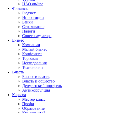
НАО on-line
Финансы
Бюджет
Инвестиции
Банки
Страхование
Налоги
Советы аудитора
Бизнес
Компании
Малый бизнес
Конфликты
Торговля
Исследования
Технологии
Власть
Бизнес и власть
Власть и общество
Депутатский портфель
Антикоррупция
Карьера
Мастер-класс
Профи
Образование
Кто есть кто?