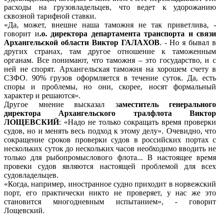
расходы на грузовладельцев, что ведет к удорожанию
сквозной тарифной ставки.
«Да, может, внешне наша таможня не так приветлива, -
говорит и
.о. директора департамента транспорта и связи
Архангельской области Виктор ГАЛАХОВ
. - Но я бывал в
других странах, там другое отношение к таможенным
органам. Все понимают, что таможня – это государство, и с
ней не спорят. Архангельская таможня на хорошем счету в
СЗФО. 90% грузов оформляется в течение суток. Да, есть
споры и проблемы, но они, скорее, носят формальный
характер и решаются».
Другое мнение высказал з
аместитель генерального
директора Архангельского тралфлота Виктор
ЛОЩЕВСКИЙ
: «Надо не только сокращать время проверки
судов, но и менять весь подход к этому делу». Очевидно, что
сокращение сроков проверки судов в российских портах с
нескольких суток до нескольких часов необходимо вводить не
только для рыбопромыслового флота... В настоящее время
провеки судов являются настоящей проблемой для всех
судовладельцев.
«Когда, например, иностранное судно приходит в норвежский
порт, его практически никто не проверяет, у нас же это
становится многодневным испытанием», - говорит
Лощевский.