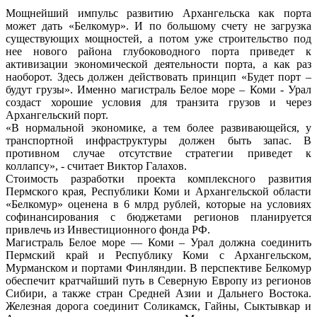
Мощнейший импульс развитию Архангельска как порта
может дать «Белкомур». И по большому счету не загрузка
существующих мощностей, а потом уже строительство под
нее нового района глубоководного порта приведет к
активизации экономической деятельности порта, а как раз
наоборот. Здесь должен действовать принцип «Будет порт –
будут грузы». Именно магистраль Белое море – Коми - Урал
создаст хорошие условия для транзита грузов и через
Архангельский порт.
«В нормальной экономике, а тем более развивающейся, у
транспортной инфраструктуры должен быть запас. В
противном случае отсутствие стратегии приведет к
коллапсу», - считает Виктор Галахов.
Стоимость разработки проекта комплексного развития
Пермского края, Республики Коми и Архангельской области
«Белкомур» оценена в 6 млрд рублей, которые на условиях
софинансирования с бюджетами регионов планируется
привлечь из Инвестиционного фонда РФ.
Магистраль Белое море — Коми – Урал должна соединить
Пермский край и Республику Коми с Архангельском,
Мурманском и портами Финляндии. В перспективе Белкомур
обеспечит кратчайший путь в Северную Европу из регионов
Сибири, а также стран Средней Азии и Дальнего Востока.
Железная дорога соединит Соликамск, Гайны, Сыктывкар и