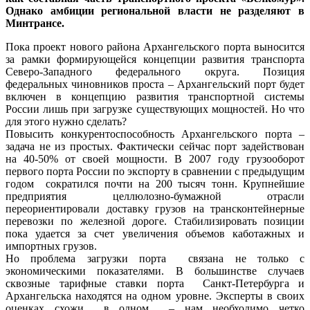
Однако амбиции региональной власти не разделяют в
Минтрансе.
Пока проект нового района Архангельского порта выносится
за рамки формирующейся концепции развития транспорта
Северо-Западного федерального округа. Позиция
федеральных чиновников проста – Архангельский порт будет
включен в концепцию развития транспортной системы
России лишь при загрузке существующих мощностей. Но что
для этого нужно сделать?
Повысить конкурентоспособность Архангельского порта –
задача не из простых. Фактически сейчас порт задействован
на 40-50% от своей мощности. В 2007 году грузооборот
первого порта России по экспорту в сравнении с предыдущим
годом сократился почти на 200 тысяч тонн. Крупнейшие
предприятия целлюлозно-бумажной отрасли
переориентировали доставку грузов на трансконтейнерные
перевозки по железной дороге. Стабилизировать позиции
пока удается за счет увеличения объемов каботажных и
импортных грузов.
Но проблема загрузки порта связана не только с
экономическими показателями. В большинстве случаев
сквозные тарифные ставки порта Санкт-Петербурга и
Архангельска находятся на одном уровне. Эксперты в своих
оценках схожи в одном – нам необходимо четко