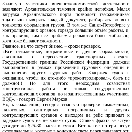
Зачастую участники внешнеэкономической деятельности
заявляют: Архангельская таможня крайне негибкая. Малая
загрузка Архангельского порта позволяет таможенникам
тщательно выверять каждый документ, разбираясь во всех
тонкостях оформления грузов. В том же Санкт-Петербурге у
контролирующих органов гораздо больший объём работы, и,
как правило, там все проблемы решаются более мобильно,
хотя тоже бывают сложности.
Главное, на что сетует бизнес, – сроки проверок.
«Все таможенные, пограничные и другие формальности,
связанные с пересечение транспортных средств
Государственной границы Российской Федерации, должны
выполняться в рамках проведения грузовых операций и
выполнения других судовых работ. Задержек судов в
ожидании, чтобы их кто-либо «проконтролировал», быть не
должно!!! Но для этого необходима совместная
конструктивная работа не только государственных
контролирующих органов, но и заинтересованных участников
ВЭД», - говорит Сергей Марков.
Но, к сожалению, сегодня зачастую проверки таможенных,
налоговых, санитарных, пограничных и других
контролирующих органов с выходом на рейс приводят к
задержке судов на несколько суток. Ставка фрахта зачастую
доходит до $25-30 тысяч в сутки. Вот какие потери несут
судовладельцы, которые в конечном счете перекладывают эти