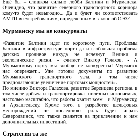
Ещё бы – слишком сильно лобби Балтики и Мурманска.
Очевидно, что развитие северного транспортного коридора
кому-то будет невыгодно... Да и будет ли соответствовать
АМТП всем требованиям, определенным в законе об ОЭЗ?
Мурманску мы не конкуренты
«Развитие Балтики идет по короткому пути. Проблемы
Балтики в инфраструктуре порта да и глобальная проблема
датских проливов никуда не исчезнут. Велики и
экологические риски, - считает Виктор Галахов. - А
Мурманскому порту мы вообще не конкуренты! Мурманск
нас опережает... Уже готовы документы по развитию
Мурманского транспортного узла, в том числе
предполагающие увеличение портовых мощностей».
По мнению Виктора Галахова, развитие Баренцева региона, в
том числе добыча и транспортировка полезных ископаемых,
настолько масштабно, что работы хватит всем – и Мурманску,
и Архангельску. Кроме того, в разработке шельфовых
месторождений не последнюю роль будет играть
Северодвинск, что также скажется на привлечении к нам
дополнительных инвестиций.
Стратегия та же