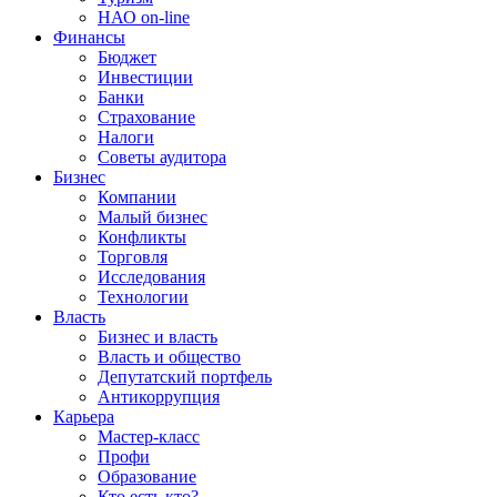
НАО on-line
Финансы
Бюджет
Инвестиции
Банки
Страхование
Налоги
Советы аудитора
Бизнес
Компании
Малый бизнес
Конфликты
Торговля
Исследования
Технологии
Власть
Бизнес и власть
Власть и общество
Депутатский портфель
Антикоррупция
Карьера
Мастер-класс
Профи
Образование
Кто есть кто?