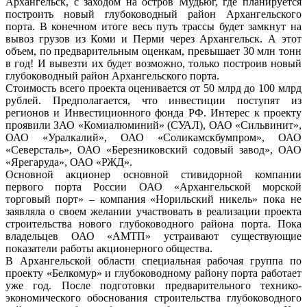
Архангельск, с заходом на остров Мудьюг, где планируется
построить новый глубоководный район Архангельского
порта. В конечном итоге весь путь трассы будет замкнут на
вывоз грузов из Коми и Перми через Архангельск. А этот
объем, по предварительным оценкам, превышает 30 млн тонн
в год! И вывезти их будет возможно, только построив новый
глубоководный район Архангельского порта.
Стоимость всего проекта оценивается от 50 млрд до 100 млрд
рублей. Предполагается, что инвестиции поступят из
регионов и Инвестиционного фонда РФ. Интерес к проекту
проявили ЗАО «Комиалюминий» (СУАЛ), ОАО «Сильвинит»,
ОАО «Уралкалий», ОАО «Соликамскбумпром», ОАО
«Северсталь», ОАО «Березниковский содовый завод», ОАО
«Ярегаруда», ОАО «РЖД».
Основной акционер основной стивидорной компании
первого порта России ОАО «Архангельской морской
торговый порт» – компания «Норильский никель» пока не
заявляла о своем желании участвовать в реализации проекта
строительства нового глубоководного района порта. Пока
владельцев ОАО «АМТП» устраивают существующие
показатели работы акционерного общества.
В Архангельской области специальная рабочая группа по
проекту «Белкомур» и глубоководному району порта работает
уже год. После подготовки предварительного технико-
экономического обоснования строительства глубоководного