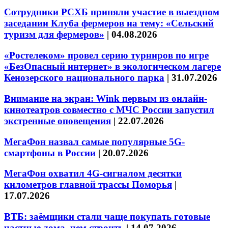
Сотрудники РСХБ приняли участие в выездном
заседании Клуба фермеров на тему: «Сельский
туризм для фермеров»
|
04.08.2026
«Ростелеком» провел серию турниров по игре
«БезОпасный интернет» в экологическом лагере
Кенозерского национального парка
|
31.07.2026
Внимание на экран: Wink первым из онлайн-
кинотеатров совместно с МЧС России запустил
экстренные оповещения
|
22.07.2026
МегаФон назвал самые популярные 5G-
смартфоны в России
|
20.07.2026
МегаФон охватил 4G-сигналом десятки
километров главной трассы Поморья
|
17.07.2026
ВТБ: заёмщики стали чаще покупать готовые
частные дома, чем строить
|
14.07.2026