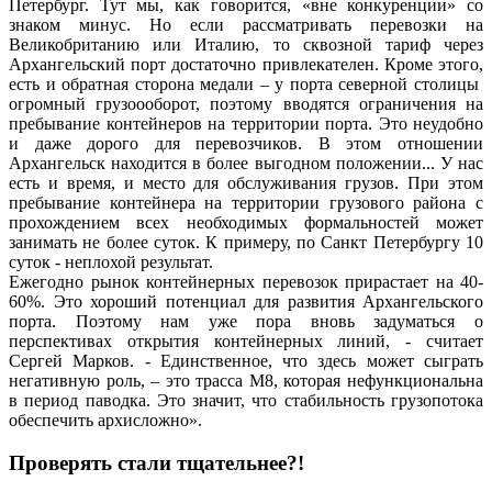
Петербург. Тут мы, как говорится, «вне конкуренции» со
знаком минус. Но если рассматривать перевозки на
Великобританию или Италию, то сквозной тариф через
Архангельский порт достаточно привлекателен. Кроме этого,
есть и обратная сторона медали – у порта северной столицы
огромный грузоооборот, поэтому вводятся ограничения на
пребывание контейнеров на территории порта. Это неудобно
и даже дорого для перевозчиков. В этом отношении
Архангельск находится в более выгодном положении... У нас
есть и время, и место для обслуживания грузов. При этом
пребывание контейнера на территории грузового района с
прохождением всех необходимых формальностей может
занимать не более суток. К примеру, по Санкт Петербургу 10
суток - неплохой результат.
Ежегодно рынок контейнерных перевозок прирастает на 40-
60%. Это хороший потенциал для развития Архангельского
порта. Поэтому нам уже пора вновь задуматься о
перспективах открытия контейнерных линий, - считает
Сергей Марков. - Единственное, что здесь может сыграть
негативную роль, – это трасса М8, которая нефункциональна
в период паводка. Это значит, что стабильность грузопотока
обеспечить архисложно».
Проверять стали тщательнее?!