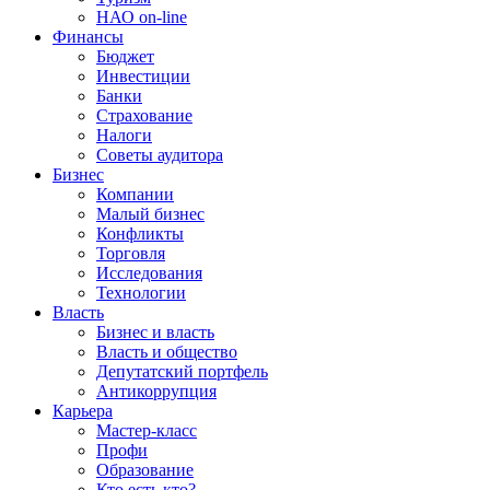
НАО on-line
Финансы
Бюджет
Инвестиции
Банки
Страхование
Налоги
Советы аудитора
Бизнес
Компании
Малый бизнес
Конфликты
Торговля
Исследования
Технологии
Власть
Бизнес и власть
Власть и общество
Депутатский портфель
Антикоррупция
Карьера
Мастер-класс
Профи
Образование
Кто есть кто?