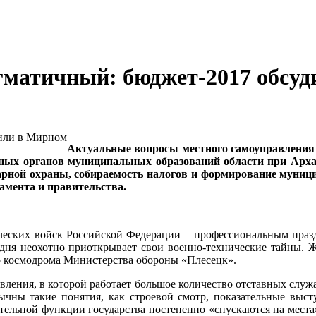
гматичный: бюджет-2017 обсу
Актуальные вопросы местного самоуправления 
ьных органов муниципальных образований области при Арха
арной охраны, собираемость налогов и формирование муници
амента и правительства.
ческих войск Российской Федерации – профессиональным празд
годня неохотно приоткрывает свои военно-технические тайны. 
го космодрома Министерства обороны «Плесецк».
ления, в которой работает большое количество отставных служ
ычны такие понятия, как строевой смотр, показательные выст
тельной функции государства постепенно «спускаются на места