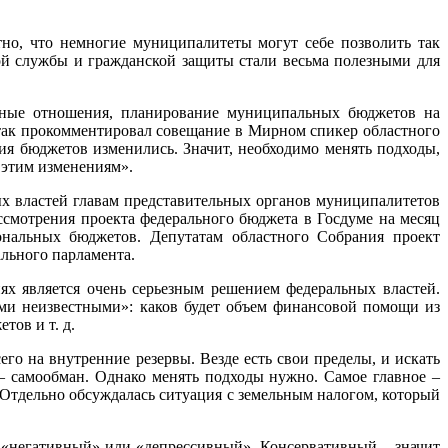
но, что немногие муниципалитеты могут себе позволить так
ой службы и гражданской защиты стали весьма полезными для
тные отношения, планирование муниципальных бюджетов на
 так прокомментировал совещание в Мирном спикер областного
 бюджетов изменились. Значит, необходимо менять подходы,
 этим изменениям».
х властей главам представительных органов муниципалитетов
ассмотрения проекта федерального бюджета в Госдуме на месяц
ональных бюджетов. Депутатам областного Собрания проект
ального парламента.
ях является очень серьезным решением федеральных властей.
ими неизвестными»: каков будет объем финансовой помощи из
тов и т. д.
го на внутренние резервы. Везде есть свои пределы, и искать
– самообман. Однако менять подходы нужно. Самое главное –
 Отдельно обсуждалась ситуация с земельным налогом, который
 «негативный» или «депрессивный». Консервативный – значит