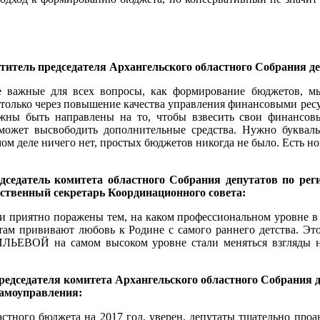
тель председателя Архангельского областного Собрания де
е важные для всех вопросы, как формирование бюджетов, мы
 только через повышение качества управления финансовыми рес
лжны быть направлены на то, чтобы взвесить свои финансов
 может высвободить дополнительные средства. Нужно букваль
ом деле ничего нет, простых бюджетов никогда не было. Есть н
едатель комитета областного Собрания депутатов по реги
тственный секретарь Координационного совета:
ли приятно поражены тем, на каком профессиональном уровне в
там прививают любовь к Родине с самого раннего детства. Это
ЛЬЕВОЙ на самом высоком уровне стали меняться взгляды на
едседателя комитета Архангельского областного Собрания д
самоуправления:
астного бюджета на 2017 год, уверен, депутаты тщательно пр