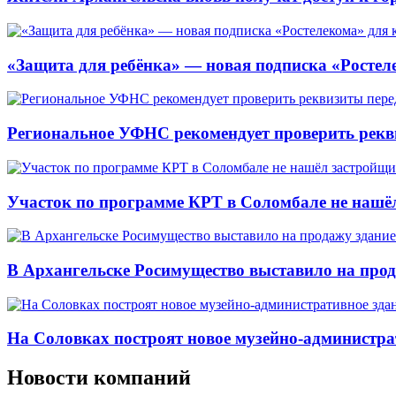
«Защита для ребёнка» — новая подписка «Ростеле
Региональное УФНС рекомендует проверить рекв
Участок по программе КРТ в Соломбале не нашё
В Архангельске Росимущество выставило на про
На Соловках построят новое музейно-администра
Новости компаний