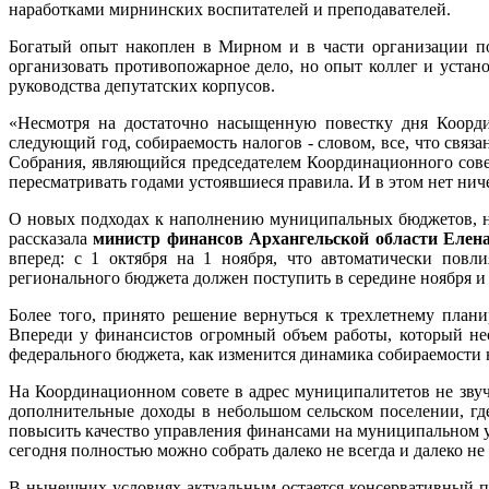
наработками мирнинских воспитателей и преподавателей.
Богатый опыт накоплен в Мирном и в части организации по
организовать противопожарное дело, но опыт коллег и уста
руководства депутатских корпусов.
«Несмотря на достаточно насыщенную повестку дня Коорд
следующий год, собираемость налогов - словом, все, что св
Собрания, являющийся председателем Координационного сов
пересматривать годами устоявшиеся правила. И в этом нет нич
О новых подходах к наполнению муниципальных бюджетов, но
рассказала
министр финансов Архангельской области Еле
вперед: с 1 октября на 1 ноября, что автоматически повл
регионального бюджета должен поступить в середине ноября и 
Более того, принято решение вернуться к трехлетнему план
Впереди у финансистов огромный объем работы, который нео
федерального бюджета, как изменится динамика собираемости н
На Координационном совете в адрес муниципалитетов не звуча
дополнительные доходы в небольшом сельском поселении, гд
повысить качество управления финансами на муниципальном ур
сегодня полностью можно собрать далеко не всегда и далеко не
В нынешних условиях актуальным остается консервативный п