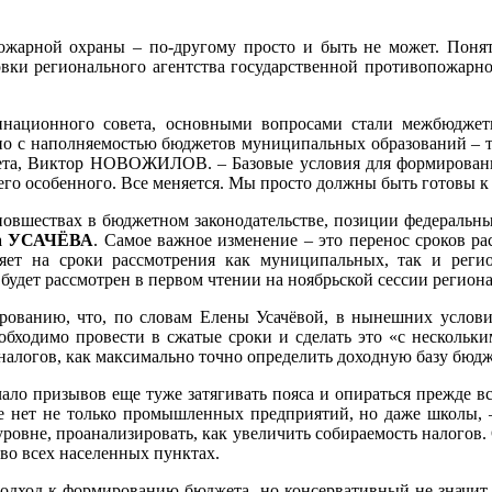
жарной охраны – по-другому просто и быть не может. Понят
новки регионального агентства государственной противопожарн
инационного совета, основными вопросами стали межбюдже
язано с наполняемостью бюджетов муниципальных образований –
ета, Виктор НОВОЖИЛОВ. – Базовые условия для формирования
его особенного. Все меняется. Мы просто должны быть готовы к
вшествах в бюджетном законодательстве, позиции федеральны
на УСАЧЁВА
. Самое важное изменение – это перенос сроков р
ияет на сроки рассмотрения как муниципальных, так и реги
будет рассмотрен в первом чтении на ноябрьской сессии регион
ированию, что, по словам Елены Усачёвой, в нынешних услови
бходимо провести в сжатые сроки и сделать это «с нескольк
алогов, как максимально точно определить доходную базу бюдже
ло призывов еще туже затягивать пояса и опираться прежде все
е нет не только промышленных предприятий, но даже школы, 
овне, проанализировать, как увеличить собираемость налогов.
 во всех населенных пунктах.
одход к формированию бюджета, но консервативный не значит