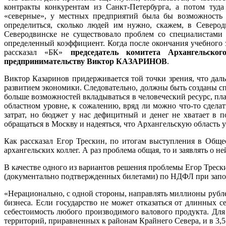
контракты конкурентам из Санкт-Петербурга, а потом туд
«северные», у местных предприятий была бы возможность 
определиться, сколько людей им нужно, скажем, в Северо
Северодвинске не существовало проблем со специалистами 
определенный коэффициент. Когда после окончания учебного з
рассказал «БК»
председатель комитета Архангельско
предпринимательству Виктор КАЗАРИНОВ
.
Виктор Казаринов придерживается той точки зрения, что дал
развитием экономики. Следовательно, должны быть созданы сп
больше возможностей вкладываться в человеческий ресурс, пл
областном уровне, к сожалению, вряд ли можно что-то сделат
затрат, но бюджет у нас дефицитный и денег не хватает в п
обращаться в Москву и надеяться, что Архангельскую область 
Как рассказал Егор Трескин, по итогам выступления в Обще
архангельских коллег. А раз проблема общая, то и заявлять о не
В качестве одного из вариантов решения проблемы Егор Треск
(документально подтвержденных билетами) по НДФЛ при запол
«Нерационально, с одной стороны, направлять миллионы рублей
бизнеса. Если государство не может отказаться от длинных 
себестоимость любого производимого валового продукта. Для
территорий, приравненных к районам Крайнего Севера, и в 3,5