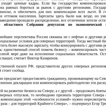
а уходят ценные кадры. Если бы государство компенсировал
на равных бороться за рынок с другими регионами. Госуда
двинске, и обеспечить для них компенсацию всех льгот. В
и оттоком населения. Зарплаты здесь были как везде, но у
аведения проходило распределение, все отличники хотели остат
го областного Собрания депутатов по экономической 
ьнейшие перспективы России связаны не с нефтью и другими ре
ециальные условия для северных территорий. Тогда местный би
атить более высокую зарплату, чтобы конкурировать с другими 
ь: единственный способ помочь бизнесу – компенсировать част
олной мере даже на исполнение социальных обязательств. Ост
услышат, считает Виктор Казаринов.
ственной палате РФ, представители других северных регионо
й стоит сообща.
ин предлагает предоставлять гражданину, проживающему на Севе
нении декларации или компенсировать работодателю эти расход
 на развитие бизнеса на Севере, а с другой – продолжать боят
северных отпусков, то необходимо признать территории Севера
 компенсации этой «особенности условий» нужно пересмотреть 
 раза – для территорий Крайнего Севера», – подчеркнул Егор Тр