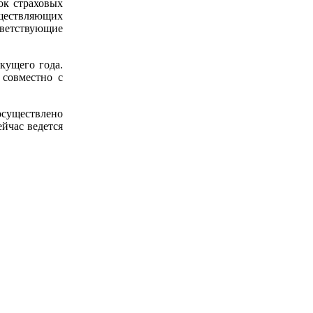
ок страховых
ществляющих
ветствующие
кущего года.
совместно с
осуществлено
ейчас ведется