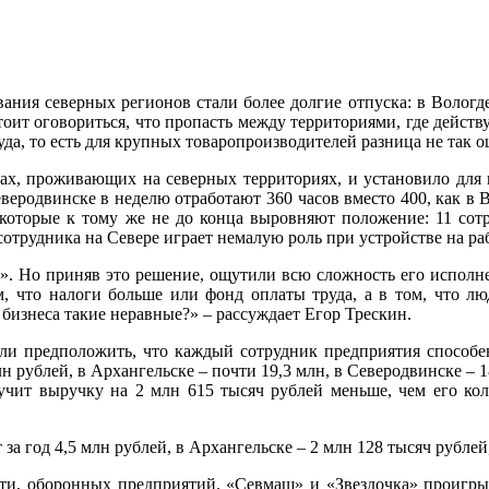
вания северных регионов стали более долгие отпуска: в Вологд
тоит оговориться, что пропасть между территориями, где действу
руда, то есть для крупных товаропроизводителей разница не так 
нах, проживающих на северных территориях, и установило для н
родвинске в неделю отработают 360 часов вместо 400, как в В
которые к тому же не до конца выровняют положение: 11 сотр
отрудника на Севере играет немалую роль при устройстве на ра
и». Но приняв это решение, ощутили всю сложность его исполне
м, что налоги больше или фонд оплаты труда, а в том, что л
бизнеса такие неравные?» – рассуждает Егор Трескин.
сли предположить, что каждый сотрудник предприятия способе
лн рублей, в Архангельске – почти 19,3 млн, в Северодвинске – 
учит выручку на 2 млн 615 тысяч рублей меньше, чем его кол
 за год 4,5 млн рублей, в Архангельске – 2 млн 128 тысяч рублей
ости, оборонных предприятий. «Севмаш» и «Звездочка» проигр