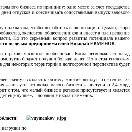
ального бизнеса по принципу: одно место за счет государства
х дней отпусков и обеспечивать сопоставимый выпуск валового
му подхватила, чтобы выработать свою позицию. Думаю, скоро
общества, экспертов, общественников и внесет в план решение
асти. Но это серьезный вопрос развития потенциала нашего
ласти по делам предпринимателей Николай ЕВМЕНОВ
.
 страховых взносов необоснован. Когда несколько лет назад
минутно бюджет получил больше денег. Но в стратегическом
в для некоторых территорий в долгосрочной перспективе будет
лей начнут создавать бизнес, многие выйдут из «тени». За
 – по сути это вклад малого бизнеса – поступило 2,4 млрд
т о том, что малый бизнес в регионе присутствует и является
будет еще лучше», – добавил Николай Евменов.
области:
 нагрузки по