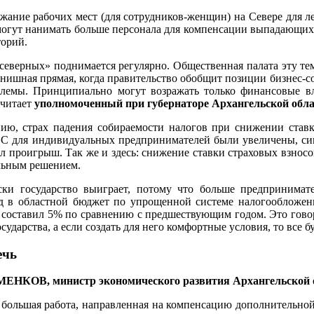
жание рабочих мест (для сотрудников-женщин) на Севере для лег
 смогут нанимать больше персонала для компенсации выпадающи
торий.
северных» поднимается регулярно. Общественная палата эту те
нишная прямая, когда правительство обобщит позиции бизнес-со
лемы. Принципиально могут возражать только финансовые вл
считает
уполномоченный при губернаторе Архангельской об
ию, страх падения собираемости налогов при снижении ставки
С для индивидуальных предпринимателей были увеличены, сию
л проигрыш. Так же и здесь: снижение ставки страховых взносо
льным решением.
ски государство выиграет, потому что больше предпринимате
 в областной бюджет по упрощенной системе налогообложения
 составил 5% по сравнению с предшествующим годом. Это говори
сударства, а если создать для него комфортные условия, то все 
ечь
ЕНКОВ, министр экономического развития Архангельской 
большая работа, направленная на компенсацию дополнительной