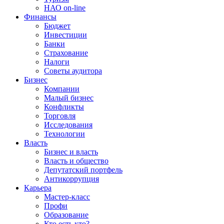
НАО on-line
Финансы
Бюджет
Инвестиции
Банки
Страхование
Налоги
Советы аудитора
Бизнес
Компании
Малый бизнес
Конфликты
Торговля
Исследования
Технологии
Власть
Бизнес и власть
Власть и общество
Депутатский портфель
Антикоррупция
Карьера
Мастер-класс
Профи
Образование
Кто есть кто?