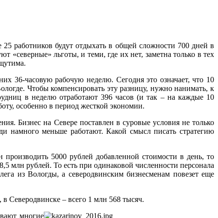
е 25 работников будут отдыхать в общей сложности 700 дней в
ют «северные» льготы, и теми, где их нет, заметна только в тех
ощутима.
их 36-часовую рабочую неделю. Сегодня это означает, что 10
ологде. Чтобы компенсировать эту разницу, нужно нанимать, к
удниц в неделю отработают 396 часов (и так – на каждые 10
боту, особенно в период жесткой экономии.
ния. Бизнес на Севере поставлен в суровые условия не только
юди намного меньше работают. Какой смысл писать стратегию
н производить 5000 рублей добавленной стоимости в день, то
18,5 млн рублей. То есть при одинаковой численности персонала
лега из Вологды, а северодвинским бизнесменам повезет еще
, в Северодвинске – всего 1 млн 568 тысяч.
ывают многие