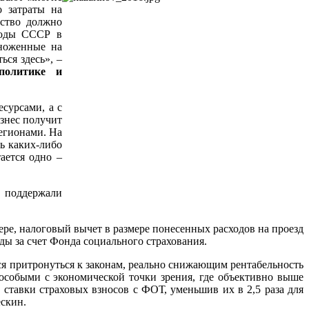
о затраты на
рство должно
 годы СССР в
множенные на
ься здесь», –
политике и
сурсами, а с
знес получит
регионами. На
ь каких-либо
ается одно –
в поддержали
ре, налоговый вычет в размере понесенных расходов на проезд
ы за счет Фонда социального страхования.
ься притронуться к законам, реально снижающим рентабельность
 особыми с экономической точки зрения, где объективно выше
ставки страховых взносов с ФОТ, уменьшив их в 2,5 раза для
ескин.