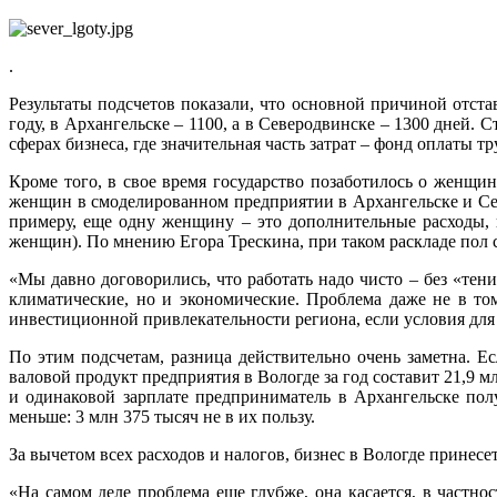
.
Результаты подсчетов показали, что основной причиной отста
году, в Архангельске – 1100, а в Северодвинске – 1300 дней. С
сферах бизнеса, где значительная часть затрат – фонд оплаты т
Кроме того, в свое время государство позаботилось о женщи
женщин в смоделированном предприятии в Архангельске и Севе
примеру, еще одну женщину – это дополнительные расходы, 
женщин). По мнению Егора Трескина, при таком раскладе пол с
«Мы давно договорились, что работать надо чисто – без «тен
климатические, но и экономические. Проблема даже не в то
инвестиционной привлекательности региона, если условия для 
По этим подсчетам, разница действительно очень заметна. Е
валовой продукт предприятия в Вологде за год составит 21,9 м
и одинаковой зарплате предприниматель в Архангельске пол
меньше: 3 млн 375 тысяч не в их пользу.
За вычетом всех расходов и налогов, бизнес в Вологде принесет
«На самом деле проблема еще глубже, она касается, в частн