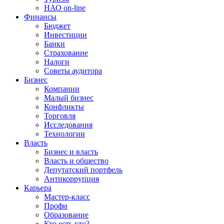
НАО on-line
Финансы
Бюджет
Инвестиции
Банки
Страхование
Налоги
Советы аудитора
Бизнес
Компании
Малый бизнес
Конфликты
Торговля
Исследования
Технологии
Власть
Бизнес и власть
Власть и общество
Депутатский портфель
Антикоррупция
Карьера
Мастер-класс
Профи
Образование
Кто есть кто?