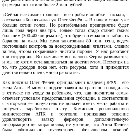
фермеры потратили более 2 млн рублей.
«Сейчас все самое страшное – все пробы и ошибки – позади, –
рассказал «Бизнес-классу» Олег Фенёв. – В нашем стаде уже
больше сотни голов. Но рентабельным предприятие будет
лишь года через два-три. Только тогда стадо станет таким
большим (300-400 овцематок), что будет возможность забивать
баранов на мясо. Мы сами заготовили 80 тонн сена, ведем
постоянный контроль за новорожденными ягнятами, следим
за тем, чтобы сохранялась чистота породы. У нас работают
три сотрудника. Выплачиваем все налоги. Ферма развивается,
и мы не хотим останавливаться на достигнутом. Несмотря на
то, что доходов пока нет, есть ресурсы, хотя и приходится
действительно очень много работать».
Как пояснил Олег Фенёв, официальный владелец КФХ – его
жена Анна. В момент подачи заявки на грант она находилась
в отпуске по уходу за ребенком, что, как посчитала семья,
отвечает условиям предоставления субсидии, в соответствии
с которыми ее получатель не должен иметь места работы и
получать заработную плату. Комиссия регионального
министерства АПК и торговли, принявшая решение
удовлетворить заявку фермеров, дополнительную
информацию не запрашивала, не уточнив, что Анна Фенёва
была официально трудоустроена фельдшером «скорой