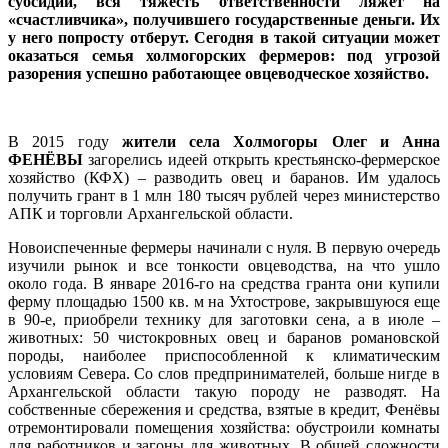
субсидий, вся тяжесть ответственности ляжет на
«счастливчика», получившего государственные деньги. Их
у него попросту отберут. Сегодня в такой ситуации может
оказаться семья холмогорских фермеров: под угрозой
разорения успешно работающее овцеводческое хозяйство.
В 2015 году
жители села Холмогоры Олег и Анна
ФЕНЁВЫ
загорелись идеей открыть крестьянско-фермерское
хозяйство (КФХ) – разводить овец и баранов. Им удалось
получить грант в 1 млн 180 тысяч рублей через министерство
АПК и торговли Архангельской области.
Новоиспеченные фермеры начинали с нуля. В первую очередь
изучили рынок и все тонкости овцеводства, на что ушло
около года. В январе 2016-го на средства гранта они купили
ферму площадью 1500 кв. м на Ухтострове, закрывшуюся еще
в 90-е, приобрели технику для заготовки сена, а в июле –
животных: 50 чистокровных овец и баранов романовской
породы, наиболее приспособленной к климатическим
условиям Севера. Со слов предпринимателей, больше нигде в
Архангельской области такую породу не разводят. На
собственные сбережения и средства, взятые в кредит, Фенёвы
отремонтировали помещения хозяйства: обустроили комнаты
для работников и загоны для животных. В общей сложности