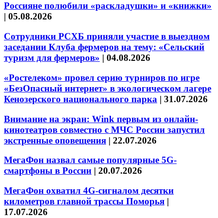
Россияне полюбили «раскладушки» и «книжки»
|
05.08.2026
Сотрудники РСХБ приняли участие в выездном
заседании Клуба фермеров на тему: «Сельский
туризм для фермеров»
|
04.08.2026
«Ростелеком» провел серию турниров по игре
«БезОпасный интернет» в экологическом лагере
Кенозерского национального парка
|
31.07.2026
Внимание на экран: Wink первым из онлайн-
кинотеатров совместно с МЧС России запустил
экстренные оповещения
|
22.07.2026
МегаФон назвал самые популярные 5G-
смартфоны в России
|
20.07.2026
МегаФон охватил 4G-сигналом десятки
километров главной трассы Поморья
|
17.07.2026