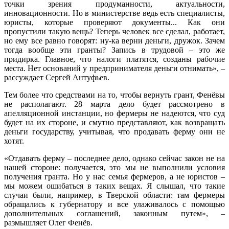
точки зрения продуманности, актуальности,
инновационности. Но в министерстве ведь есть специалисты,
юристы, которые проверяют документы... Как они
пропустили такую вещь? Теперь человек все сделал, работает,
но ему все равно говорят: ну-ка верни деньги, дружок. Зачем
тогда вообще эти гранты? Запись в трудовой – это же
придирка. Главное, что налоги платятся, созданы рабочие
места. Нет оснований у предпринимателя деньги отнимать», –
рассуждает Сергей Антуфьев.
Тем более что средствами на то, чтобы вернуть грант, Фенёвы
не располагают. 28 марта дело будет рассмотрено в
апелляционной инстанции, но фермеры не надеются, что суд
будет на их стороне, и смутно представляют, как возвращать
деньги государству, учитывая, что продавать ферму они не
хотят.
«Отдавать ферму – последнее дело, однако сейчас закон не на
нашей стороне: получается, это мы не выполнили условия
получения гранта. Но у нас семья фермеров, а не юристов –
мы можем ошибаться в таких вещах. Я слышал, что такие
случаи были, например, в Тверской области: там фермеры
обращались к губернатору и все улаживалось с помощью
дополнительных соглашений, законным путем», –
размышляет Олег Фенёв.