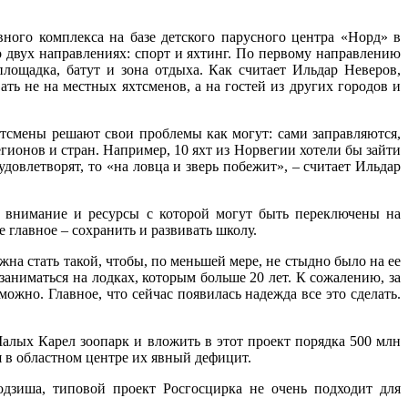
ного комплекса на базе детского парусного центра «Норд» в
 о двух направлениях: спорт и яхтинг. По первому направлению
площадка, батут и зона отдыха. Как считает Ильдар Неверов,
ть не на местных яхтсменов, а на гостей из других городов и
хтсмены решают свои проблемы как могут: сами заправляются,
гионов и стран. Например, 10 яхт из Норвегии хотели бы зайти
довлетворят, то «на ловца и зверь побежит», – считает Ильдар
, внимание и ресурсы с которой могут быть переключены на
 главное – сохранить и развивать школу.
а стать такой, чтобы, по меньшей мере, не стыдно было на ее
заниматься на лодках, которым больше 20 лет. К сожалению, за
ожно. Главное, что сейчас появилась надежда все это сделать.
 Малых Карел зоопарк и вложить в этот проект порядка 500 млн
я в областном центре их явный дефицит.
одзиша, типовой проект Росгосцирка не очень подходит для