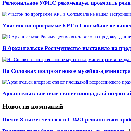
Региональное УФНС рекомендует проверить рекв
Участок по программе КРТ в Соломбале не нашё
В Архангельске Росимущество выставило на про
На Соловках построят новое музейно-администра
Архангельск впервые станет площадкой всеросси
Новости компаний
Почти 8 тысяч человек в СЗФО решили свои про