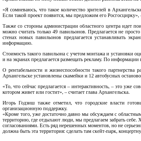
«Я сомневаюсь, что такое количество зрителей в Архангельс
Если такой проект появится, мы предложим его Росгосцирку», 
Также со стороны администрации областного центра идет пои
можно считать только 49 павильонов. Предлагается не прост
стенах новых павильонов предлагается устанавливать экра
информацию.
Стоимость такого павильона с учетом монтажа и установки оц
и на экранах предлагается размещать рекламу. По информации
О рентабельности и жизнеспособности такого партнерства р
Архангельске установлены скамейки и 12 автобусных останово
«То, что сейчас предлагается – интерактивность, – это уже с
котором живет или гостит», – считает глава Архангельска.
Игорь Годзиш также отметил, что городские власти гото
организационную поддержку.
«Кроме того, уже достаточно давно мы обсуждаем с областны
территорию, где отдыхают люди, мы предлагаем забрать себе.
согласованиями. Есть ряд нерешенных моментов, но не серьез
должна быть эта территория: сделать там скейт-парк, концерт