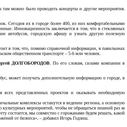
бы там можно было проводить концерты и другие мероприятия.
ок. Сегодня их в городе более 400, из них комфортабельными
онные. Инновационность заключается в том, что в стеклянных
ние автобусов, городскую афишу и узнать другую полезную
тоит в том, что, помимо справочной информации, в павильонах
ьском общественном транспорте – 5-6 млн человек.
 Сергей ДОЛГОБОРОДОВ
. По его словам, силами компании в
втобус, может получать дополнительную информацию о городе, в
я всех представленных проектов и оказывать необходимую
ичальные комплексы останутся в ведении региона, а основную
ю культурных мероприятий, чтобы не обращаться лишний раз за
ту состоится, мы совместно с горожанами будем решать, какой
ожений от бизнеса», – добавил Игорь Годзиш.