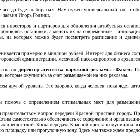
ке всегда будет набираться. Нам нужен универсальный зал, что
– заявил Игорь Годзиш.
ск инвесторов и партнеров для обновления автобусных останов
о обновлять остановки, а менять их на современные – инноваци
ны, на которых можно будет посмотреть расписание и движе
енивается примерно в миллион рублей. Интерес для бизнеса сос
 городской администрации, месячный пассажиропоток в архангел
ассказал
директор агентства наружной рекламы «Факел»
к, которые окупились за счет размещаемой на них рекламы.
овсем другой уровень. Это здорово, когда человек, пока ждет а
вы помочь с определением оптимальных мест для размещени
м правительством вопрос передачи Красной пристани городу. Пр
 Хотим самостоятельно обеспечивать ее содержание и организаци
ных препятствий. Когда передача Красной пристани муниципалите
ную площадку или прогулочную зону. Здесь мы также ждем предл