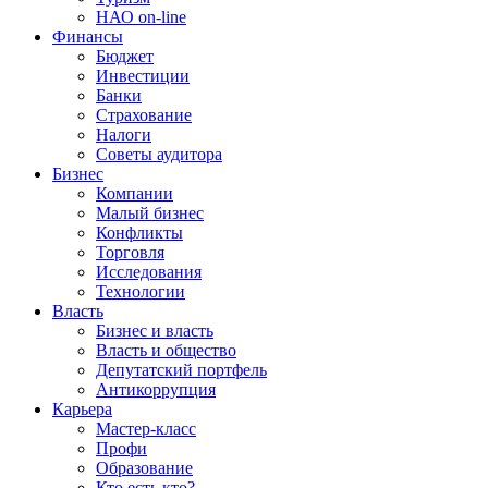
НАО on-line
Финансы
Бюджет
Инвестиции
Банки
Страхование
Налоги
Советы аудитора
Бизнес
Компании
Малый бизнес
Конфликты
Торговля
Исследования
Технологии
Власть
Бизнес и власть
Власть и общество
Депутатский портфель
Антикоррупция
Карьера
Мастер-класс
Профи
Образование
Кто есть кто?