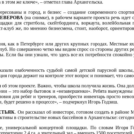
 в этом же ключе», – отметил глава Архангельска.
ересованы и город, и бизнес – создание современного спортив
 НЕВЕРОВА
(на снимке), в рабочем варианте проекта речь идет
ощадки для стритбола, скейтбординга, воркаута, волейбольная 
т-клуб же, по мнению бизнесмена, стоит, наоборот, ориентирова
вня, как в Петербурге или других крупных городах. Местные я
клуб. Но совершенно четко мы видим спрос со стороны других ре
ы. Если бы они узнали, что здесь все их потребности спокойно у
азали озабоченность судьбой самой детской парусной школы
я города держит на контроле этот вопрос и понимает, что самое
об этом проекте. Важно, чтобы школа получила жизнь. Она должн
ении – это набор бытовок и «незавершенки». Ребята вынуждены 
овия для ребят и тренеров, приобрести инвентарь просто невозм
ии, будет решено в процессе», – подчеркнул Игорь Годзиш.
ЕТЬЯК
. Он рассказал об инвесторе, готовом создать в районе
ктивы в строительстве новых бассейнов в Архангельске: сегодн
нее, универсальной концертной площадки. По словам Игоря Г
ерритории 2,4 га, а зрительный зал – вмещать 1500 посетителей.