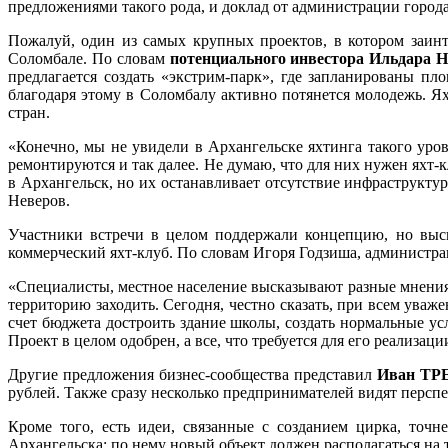
предложениями такого рода, и доклад от администрации города
Пожалуй, один из самых крупных проектов, в котором заинт
Соломбале. По словам
потенциального инвестора Ильдара
предлагается создать «экстрим-парк», где запланированы пл
благодаря этому в Соломбалу активно потянется молодежь. Ях
стран.
«Конечно, мы не увидели в Архангельске яхтинга такого уро
ремонтируются и так далее. Не думаю, что для них нужен яхт-
в Архангельск, но их останавливает отсутствие инфраструктур
Неверов.
Участники встречи в целом поддержали концепцию, но выск
коммерческий яхт-клуб. По словам Игоря Годзиша, администраци
«Специалисты, местное население высказывают разные мнения 
территорию заходить. Сегодня, честно сказать, при всем уваж
счет бюджета достроить здание школы, создать нормальные усл
Проект в целом одобрен, а все, что требуется для его реализац
Другие предложения бизнес-сообщества представил
Иван ТР
рублей. Также сразу несколько предпринимателей видят перспе
Кроме того, есть идеи, связанные с созданием цирка, точ
Архангельска: по нему новый объект должен располагаться на т