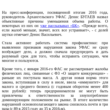
На пресс-конференции, посвященной итогам 2016 года,
руководитель Архангельского УФАС Денис БУГАЕВ назвал
объективные причины уменьшения объема работы. О
некоторых из них он
уже рассказывал «БК»
. «Прежде всего,
если жалоб меньше, значит, всех все устраивает», - с долей
шутки отмечает Денис Васильевич.
Стала активнее работать система профилактики: при
выявлении признаков нарушения закона УФАС не сразу
возбуждает дело, а должно сначала предупредить и дать
разумный срок для того, чтобы исправить ситуацию, чем
многие и пользуются.
Кроме того, с января 2016-го ФАС не рассматривает жалобы
физических лиц, связанные с ФЗ «О защите конкуренции» -
раньше их поступала масса. А другая новая норма этого
закона, вступившая в силу в июле, ввела «иммунитет» для
малого и среднего бизнеса (с годовым оборотом менее 400
млн рублей): теперь предприниматели не могут быть
привлечены к ответственности за злоупотребление
доминирующим положением на рынке. В итоге количество
нарушений основополагающего закона снизилось почти в три
раза (с 89 в 2015 году до 35 в 2016-м).