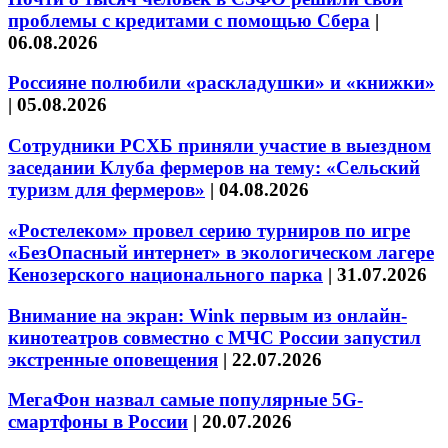
проблемы с кредитами с помощью Сбера
|
06.08.2026
Россияне полюбили «раскладушки» и «книжки»
|
05.08.2026
Сотрудники РСХБ приняли участие в выездном
заседании Клуба фермеров на тему: «Сельский
туризм для фермеров»
|
04.08.2026
«Ростелеком» провел серию турниров по игре
«БезОпасный интернет» в экологическом лагере
Кенозерского национального парка
|
31.07.2026
Внимание на экран: Wink первым из онлайн-
кинотеатров совместно с МЧС России запустил
экстренные оповещения
|
22.07.2026
МегаФон назвал самые популярные 5G-
смартфоны в России
|
20.07.2026