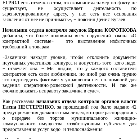
ЕГРЮЛ есть отметка о том, что компания-спамер по факту не
существует, не осуществляет деятельность по
зарегистрированному адресу, у нас есть все основания
заявления от нее не принимать», − пояснил Денис Бугаев.
Начальник отдела контроля закупок Ирина КОРОТКОВА
добавила, что более половины всех нарушений закона «О
контрактной системе» − это выставление избыточных
требований к товарам.
«Заказчики находят уловки, чтобы отклонить документы
неугодных участников конкурса и допустить того, кого надо,
− отмечает она. − Мы видим, что у каждого составителя
контрактов есть свои любимчики, но иной раз очень трудно
это подтвердить фактами: у управления нет полномочий для
ведения оперативно-розыскной деятельности. И так же
сложно доказать неправоту заказчика в суде».
Как рассказала
начальник отдела контроля органов власти
Елена НЕСТЕРЕНКО
, за прошедший год было выдано 42
предупреждения должностным лицам, которые распорядились
о передаче без торгов муниципального жилищно-
коммунального имущества хозяйствующим субъектам для
предоставления услуг водо- и теплоснабжения.