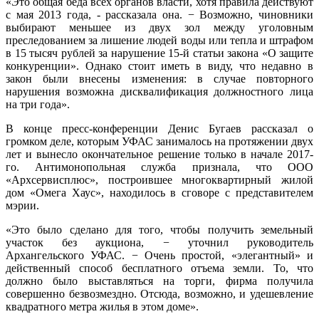
«Это общая беда всех органов власти, хотя правила действуют
с мая 2013 года, - рассказала она. − Возможно, чиновники
выбирают меньшее из двух зол между уголовным
преследованием за лишение людей воды или тепла и штрафом
в 15 тысяч рублей за нарушение 15-й статьи закона «О защите
конкуренции». Однако стоит иметь в виду, что недавно в
закон были внесены изменения: в случае повторного
нарушения возможна дисквалификация должностного лица
на три года».
В конце пресс-конференции Денис Бугаев рассказал о
громком деле, которым УФАС занималось на протяжении двух
лет и вынесло окончательное решение только в начале 2017-
го. Антимонопольная служба признала, что ООО
«Архсервисплюс», построившее многоквартирный жилой
дом «Омега Хаус», находилось в сговоре с представителем
мэрии.
«Это было сделано для того, чтобы получить земельный
участок без аукциона, − уточнил руководитель
Архангельского УФАС. − Очень простой, «элегантный» и
действенный способ бесплатного отъема земли. То, что
должно было выставляться на торги, фирма получила
совершенно безвозмездно. Отсюда, возможно, и удешевление
квадратного метра жилья в этом доме».