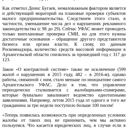
Как отметил Денис Бугаев, немаловажным фактором является
и действующий мораторий на плановые проверки субъектов
малого предпринимательства. Следствием этого стало, в
частности, уменьшение числа дел о нарушениях рекламного
законодательства (с 98 до 29). Сейчас УФАС может проводить
только внеплановые проверки СМИ, но для этого нужны
достаточные основания – обращение другого представителя
бизнеса или органа власти. К слову, по данным
Роскомнадзора, количество средств массовой информации в
Архангельской области снизилось за прошедший год с 317 до
123.
Закон «О контрактной системе» также не исключение (599
жалоб о нарушениях в 2015 году, 482 – в 2016-м), однако
работы, связанной с ним, стало меньше по инициативе самого
Архангельского УФАС. Дело в том, что управление
периодически сталкивается с жалобщиками-спамерами,
которые буквально заваливают ведомство однотипными
заявлениями. Например, летом 2015 года от одного и того же
гражданина за три недели поступило больше 100 писем!
«Теперь появилась возможность при определенных условиях
жалобы от таких лиц не принимать, чем мы активно
пользуемся. Что касается юридических лиц, в случае если в