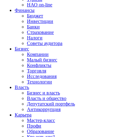
НАО on-line
Финансы
Бюджет
Инвестиции
Банки
Страхование
Налоги
Советы аудитора
Бизнес
Компании
Малый бизнес
Конфликты
Торговля
Исследования
Технологии
Власть
Бизнес и власть
Власть и общество
Депутатский портфель
Антикоррупция
Карьера
Мастер-класс
Профи
Образование
Кто есть кто?