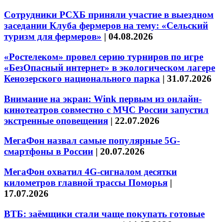
Сотрудники РСХБ приняли участие в выездном
заседании Клуба фермеров на тему: «Сельский
туризм для фермеров»
|
04.08.2026
«Ростелеком» провел серию турниров по игре
«БезОпасный интернет» в экологическом лагере
Кенозерского национального парка
|
31.07.2026
Внимание на экран: Wink первым из онлайн-
кинотеатров совместно с МЧС России запустил
экстренные оповещения
|
22.07.2026
МегаФон назвал самые популярные 5G-
смартфоны в России
|
20.07.2026
МегаФон охватил 4G-сигналом десятки
километров главной трассы Поморья
|
17.07.2026
ВТБ: заёмщики стали чаще покупать готовые