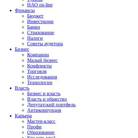
НАО on-line
Финансы
Бюджет
Инвестиции
Банки
Страхование
Налоги
Советы аудитора
Бизнес
Компании
Малый бизнес
Конфликты
Торговля
Исследования
Технологии
Власть
Бизнес и власть
Власть и общество
Депутатский портфель
Антикоррупция
Карьера
Мастер-класс
Профи
Образование
Кто есть кто?