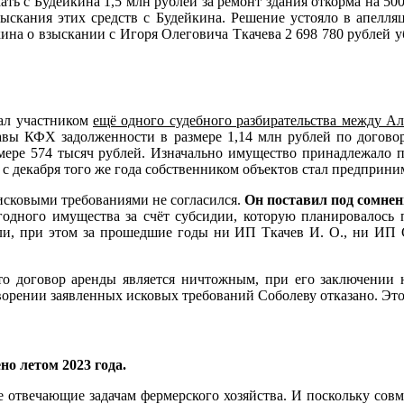
ть с Будейкина 1,5 млн рублей за ремонт здания откорма на 50
взыскания этих средств с Будейкина. Решение устояло в апелл
ина о взыскании с Игоря Олеговича Ткачева 2 698 780 рублей уб
тал участником
ещё одного судебного разбирательства между 
лавы КФХ задолженности в размере 1,14 млн рублей по догово
змере 574 тысяч рублей. Изначально имущество принадлежало
 с декабря того же года собственником объектов стал предприн
с исковыми требованиями не согласился.
Он поставил под сомнен
одного имущества за счёт субсидии, которую планировалось 
гли, при этом за прошедшие годы ни ИП Ткачев И. О., ни ИП С
 что договор аренды является ничтожным, при его заключении 
творении заявленных исковых требований Соболеву отказано. Эт
о летом 2023 года.
 отвечающие задачам фермерского хозяйства. И поскольку совм