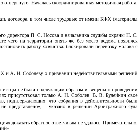
ло отвергнуто. Началась скоординированная методичная работа,
чать договора, в том числе трудовые от имени КФХ (материалы
ого директора П. С. Носова и начальника службы охраны Н. С.
те чего на территории опять же без моего ведома появился
становить работу хозяйства: блокировали перевозку молока с
КФХ и А. Н. Соболеву о признании недействительными решений
что истцы не были надлежащим образом извещены о проведении
ях присутствовал только А. Н. Соболев. В. В. Будейкин своё
ств, подтверждающих, что собрания в действительности были
 не представлено», – указано в решении Арбитражного суда
иях доказать обратное ответчикам не удалось. Примечательно,
ний».