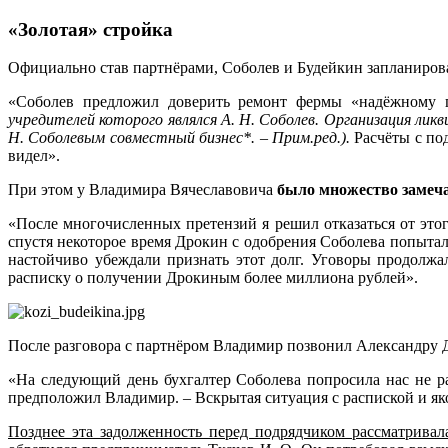
«Золотая» стройка
Официально став партнёрами, Соболев и Будейкин запланиров
«Соболев предложил доверить ремонт фермы «надёжному
учредителей которого являлся А. Н. Соболев. Организация ликв
Н. Соболевым совместный бизнес*. – Прим.ред.).
Расчёты с по
видел».
При этом у Владимира Вячеславовича
было множество замечан
«После многочисленных претензий я решил отказаться от этог
спустя некоторое время Дрокин с одобрения Соболева попытал
настойчиво убеждали признать этот долг. Уговоры продолжал
расписку о получении Дрокиным более миллиона рублей».
После разговора с партнёром Владимир позвонил Александру Др
«На следующий день бухгалтер Соболева попросила нас не р
предположил Владимир. – Вскрытая ситуация с распиской и як
Позднее эта задолженность перед подрядчиком рассматрива