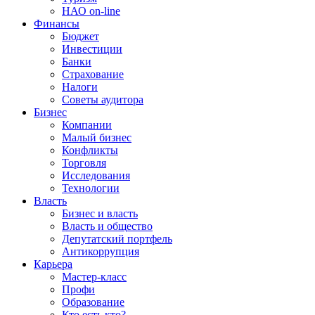
НАО on-line
Финансы
Бюджет
Инвестиции
Банки
Страхование
Налоги
Советы аудитора
Бизнес
Компании
Малый бизнес
Конфликты
Торговля
Исследования
Технологии
Власть
Бизнес и власть
Власть и общество
Депутатский портфель
Антикоррупция
Карьера
Мастер-класс
Профи
Образование
Кто есть кто?