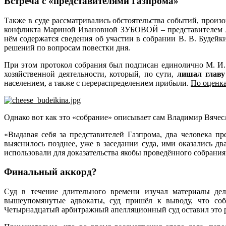
Встреча с «представителями Газпрома»
Также в суде рассматривались обстоятельства событий, произо
конфликта Мариной Ивановной ЗУБОВОЙ – представителем А.
нём содержатся сведения об участии в собрании В. В. Будей
решений по вопросам повестки дня.
При этом протокол собрания был подписан единолично М. И.
хозяйственной деятельности, который, по сути,
лишал главу
населением, а также с перераспределением прибыли.
По оценка
Однако вот как это «собрание» описывает сам Владимир Вячес
«Выдавая себя за представителей Газпрома, два человека п
выяснилось позднее, уже в заседании суда, ими оказались д
использовали для доказательства якобы проведённого собрани
Финальный аккорд?
Суд в течение длительного времени изучал материалы дел
вышеупомянутые адвокаты, суд пришёл к выводу, что соб
Четырнадцатый арбитражный апелляционный суд оставил это р