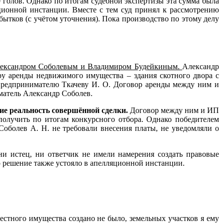
0 голов. Однако по итогам судебной экспертизы эта сумма была
яционной инстанции. Вместе с тем суд принял к рассмотрению
ытков (с учётом уточнения). Пока производство по этому делу
Александром Соболевым и Владимиром Будейкиным.
Александр
ру аренды недвижимого имущества – здания скотного двора с
 предпринимателю Ткачеву И. О. Договор аренды между ним и
иматель Александр Соболев.
ие реальность совершённой сделки.
Договор между ним и ИП
получить по итогам конкурсного отбора. Однако победителем
оболев А. Н. не требовали внесения платы, не уведомляли о
ни истец, ни ответчик не имели намерения создать правовые
о решение также устояло в апелляционной инстанции.
естного имущества создано не было, земельных участков я ему