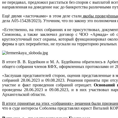
не передавал, предложил расстаться без споров с выплатой вс
направленная на доведение нас до банкротства различными пу
Ещё двумя «ласточками» в этом деле стали
якобы проведённы
дела А05-15428/2023). Уточним, что по закону это полномочи
«Естественно, на этих собраниях я не присутствовал, докуме
Симонова, а также заключил договор с ЧОО «Армада» об ох
круглосуточный пост охраны, который функционировал около 
фермы в цех переработки, не пускали на территорию реальны
В итоге В. В. Будейкин и М. А. Будейкина обратились в Арб
общего собрания членов КФХ, оформленных протоколами от 28.0
«Заслушав представителей сторон, оценив представленные в 
собраний 28.06.2023 и 09.08.2023. Решения приняты при отс
участие и факт проведения собраний отрицает.
Оснований н
проведены 28.06.2023 и 09.08.2023, и в них участвовал н
Архангельской области.
В итоге принятые на этих «собраниях» решения были признан
что в суде интересы Соболева представлял юрист Виталий КО