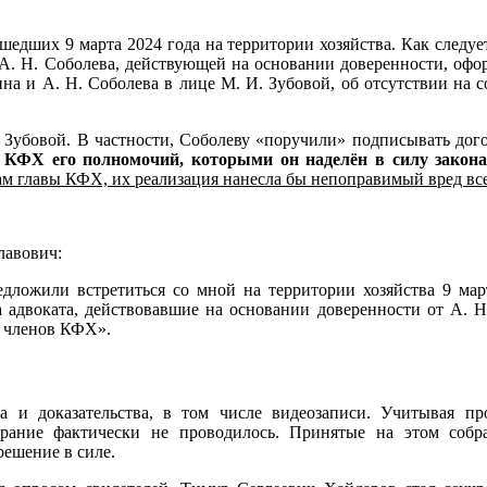
шедших 9 марта 2024 года на территории хозяйства. Как следуе
 Н. Соболева, действующей на основании доверенности, оформ
кина и А. Н. Соболева в лице М. И. Зубовой, об отсутствии на
 Зубовой. В частности, Соболеву «поручили» подписывать до
 КФХ его полномочий, которыми он наделён в силу закона
м главы КФХ, их реализация нанесла бы непоправимый вред все
лавович:
редложили встретиться со мной на территории хозяйства 9 ма
ва адвоката, действовавшие на основании доверенности от А.
я членов КФХ».
а и доказательства, в том числе видеозаписи. Учитывая пр
рание фактически не проводилось. Принятые на этом соб
ешение в силе.