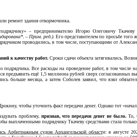
али ремонт здания откормочника.
 подрядчику» – предпринимателю Игорю Олеговичу Ткачев
идирована*. – Прим. ред.).
Его представителем по просьбе того
дрядчиком проводились, в том числе, поступающими от Алексан
ий к качеству работ.
Сроки сдачи объекта затягивались. Возн
о подрядчика. Все расходы на проведение работ, в том числе 
ся предъявить ещё 1,5 миллиона рублей сверх согласованных вып
ись больше месяца, а затем Соболев заявил, что взял обязател
окину, чтобы уточнить факт передачи денег. Однако тот «начал 
аздувать проблему,
признав, что передачи денег не было.
То, 
обы выплаченными подрядчику Ткачеву средствами стала только
лась Арбитражным судом Архангельской област
и: в августе 2