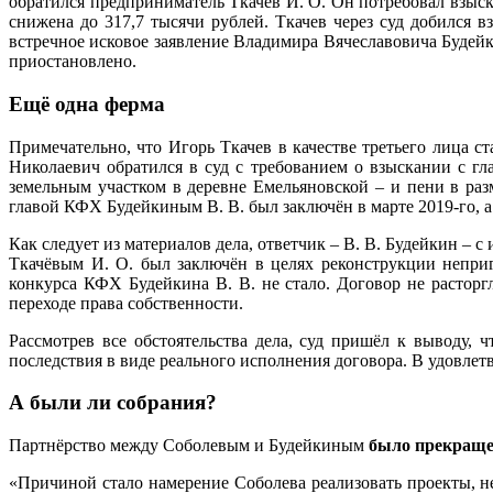
обратился предприниматель Ткачев И. О. Он потребовал взыска
снижена до 317,7 тысячи рублей. Ткачев через суд добился 
встречное исковое заявление Владимира Вячеславовича Будейк
приостановлено.
Ещё одна ферма
Примечательно, что Игорь Ткачев в качестве третьего лица с
Николаевич обратился в суд с требованием о взыскании с г
земельным участком в деревне Емельяновской – и пени в ра
главой КФХ Будейкиным В. В. был заключён в марте 2019‑го, а
Как следует из материалов дела, ответчик – В. В. Будейкин – 
Ткачёвым И. О. был заключён в целях реконструкции неприг
конкурса КФХ Будейкина В. В. не стало. Договор не растор
переходе права собственности.
Рассмотрев все обстоятельства дела, суд пришёл к выводу,
последствия в виде реального исполнения договора. В удовле
А были ли собрания?
Партнёрство между Соболевым и Будейкиным
было прекращен
«Причиной стало намерение Соболева реализовать проекты, не