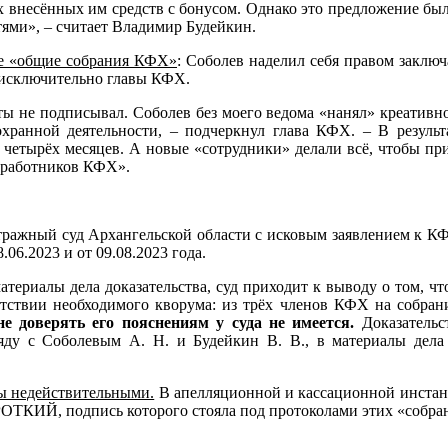
ех внесённых им средств с бонусом. Однако это предложение бы
тями», – считает Владимир Будейкин.
е «общие собрания КФХ»
: Соболев наделил себя правом заклю
я исключительно главы КФХ.
нты не подписывал. Соболев без моего ведома «нанял» креативн
ранной деятельности, – подчеркнул глава КФХ. – В результа
четырёх месяцев. А новые «сотрудники» делали всё, чтобы прио
х работников КФХ».
итражный суд Архангельской области с исковым заявлением к 
6.2023 и от 09.08.2023 года.
материалы дела доказательства, суд приходит к выводу о том, 
утствии необходимого кворума: из трёх членов КФХ на собрани
е доверять его пояснениям у суда не имеется.
Доказатель
аряду с Соболевым А. Н. и Будейкин В. В., в материалы дела
ы недействительными.
В апелляционной и кассационной инстанц
РОТКИЙ, подпись которого стояла под протоколами этих «собра