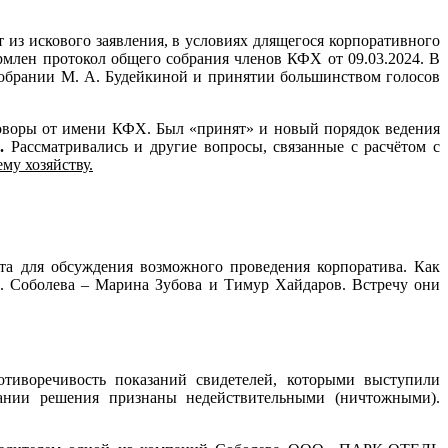
т из искового заявления, в условиях длящегося корпоративного
лен протокол общего собрания членов КФХ от 09.03.2024. В
 собрании М. А. Будейкиной и принятии большинством голосов
говоры от имени КФХ. Был «принят» и новый порядок ведения
.
Рассматривались и другие вопросы, связанные с расчётом с
му хозяйству.
рта для обсуждения возможного проведения корпоратива. Как
 Н. Соболева – Марина Зубова и Тимур Хайдаров. Встречу они
отиворечивость показаний свидетелей, которыми выступили
рании решения признаны недействительными (ничтожными).