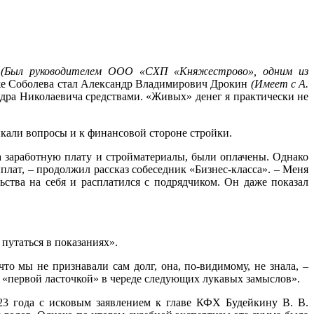
у
(Был руководителем ООО «СХП «Княжестрово», одним из
 же Соболева стал Александр Владимирович Дрокин
(Имеет с А.
дра Николаевича средствами. «Живых» денег я практически не
икали вопросы и к финансовой стороне стройки.
на заработную плату и стройматериалы, были оплачены. Однако
лат, – продолжил рассказ собеседник «Бизнес-класса». – Меня
ьства на себя и расплатился с подрядчиком. Он даже показал
путаться в показаниях».
что мы не признавали сам долг, она, по-видимому, не знала, –
 «первой ласточкой» в череде следующих лукавых замыслов».
023 года с исковым заявлением к главе КФХ Будейкину В. В.