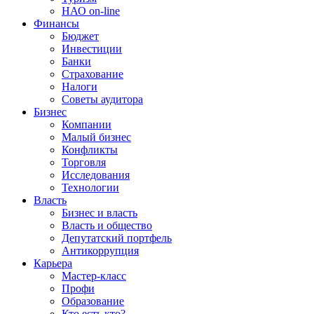
НАО on-line
Финансы
Бюджет
Инвестиции
Банки
Страхование
Налоги
Советы аудитора
Бизнес
Компании
Малый бизнес
Конфликты
Торговля
Исследования
Технологии
Власть
Бизнес и власть
Власть и общество
Депутатский портфель
Антикоррупция
Карьера
Мастер-класс
Профи
Образование
Кто есть кто?