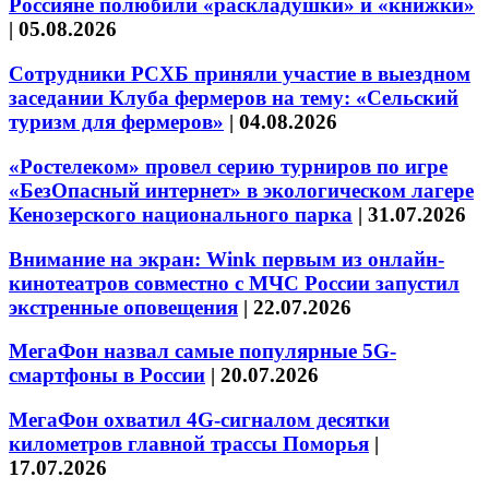
Россияне полюбили «раскладушки» и «книжки»
|
05.08.2026
Сотрудники РСХБ приняли участие в выездном
заседании Клуба фермеров на тему: «Сельский
туризм для фермеров»
|
04.08.2026
«Ростелеком» провел серию турниров по игре
«БезОпасный интернет» в экологическом лагере
Кенозерского национального парка
|
31.07.2026
Внимание на экран: Wink первым из онлайн-
кинотеатров совместно с МЧС России запустил
экстренные оповещения
|
22.07.2026
МегаФон назвал самые популярные 5G-
смартфоны в России
|
20.07.2026
МегаФон охватил 4G-сигналом десятки
километров главной трассы Поморья
|
17.07.2026