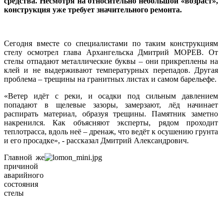
средства. Несмотря на относительно небольшой «возраст»,
конструкция уже требует значительного ремонта.
Сегодня вместе со специалистами по таким конструкциям
стелу осмотрел глава Архангельска Дмитрий МОРЕВ.
От
стелы отпадают металлические буквы – они прикреплены на
клей и не выдерживают температурных перепадов. Другая
проблема – трещины на гранитных листах и самом барельефе.
«Ветер идёт с реки, и осадки под сильным давлением
попадают в щелевые зазоры, замерзают, лёд начинает
распирать материал, образуя трещины. Памятник заметно
накренился. Как объясняют эксперты, рядом проходит
теплотрасса, вдоль неё – дренаж, что ведёт к осушению грунта
и его просадке», - рассказал Дмитрий Александрович.
Главной же
причиной
аварийного
состояния
стелы