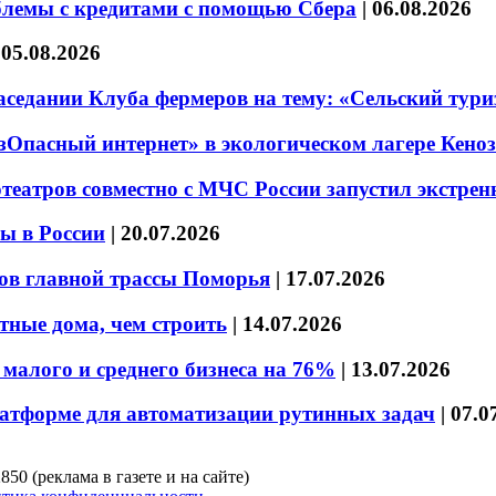
блемы с кредитами с помощью Сбера
|
06.08.2026
|
05.08.2026
седании Клуба фермеров на тему: «Сельский тури
езОпасный интернет» в экологическом лагере Кено
театров совместно с МЧС России запустил экстре
ы в России
|
20.07.2026
ов главной трассы Поморья
|
17.07.2026
тные дома, чем строить
|
14.07.2026
малого и среднего бизнеса на 76%
|
13.07.2026
латформе для автоматизации рутинных задач
|
07.0
850 (реклама в газете и на сайте)