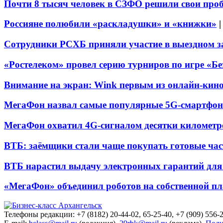
Почти 8 тысяч человек в СЗФО решили свои про
Россияне полюбили «раскладушки» и «книжки»
Сотрудники РСХБ приняли участие в выездном за
«Ростелеком» провел серию турниров по игре «Б
Внимание на экран: Wink первым из онлайн-кино
МегаФон назвал самые популярные 5G-смартфон
МегаФон охватил 4G-сигналом десятки километр
ВТБ: заёмщики стали чаще покупать готовые час
ВТБ нарастил выдачу электронных гарантий для 
«МегаФон» объединил роботов на собственной п
Телефоны редакции: +7 (8182) 20-44-02, 65-25-40, +7 (909) 556-2