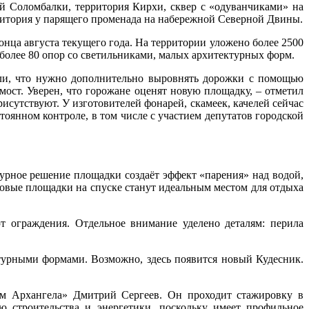
й Соломбалки, территория Кирхи, сквер с «одуванчиками» на
рритория у парящего променада на набережной Северной Двины.
онца августа текущего года. На территории уложено более 2500
более 80 опор со светильниками, малых архитектурных форм.
или, что нужно дополнительно выровнять дорожки с помощью
ост. Уверен, что горожане оценят новую площадку, – отметил
исутствуют. У изготовителей фонарей, скамеек, качелей сейчас
стоянном контроле, в том числе с участием депутатов городской
рное решение площадки создаёт эффект «парения» над водой,
овые площадки на спуске станут идеальным местом для отдыха
 ограждения. Отдельное внимание уделено деталям: перила
урными формами. Возможно, здесь появится новый Кудесник.
ом Архангела» Дмитрий Сергеев. Он проходит стажировку в
 строительства и энергетики, поскольку имеет профильное