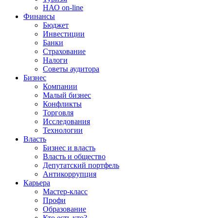
НАО on-line
Финансы
Бюджет
Инвестиции
Банки
Страхование
Налоги
Советы аудитора
Бизнес
Компании
Малый бизнес
Конфликты
Торговля
Исследования
Технологии
Власть
Бизнес и власть
Власть и общество
Депутатский портфель
Антикоррупция
Карьера
Мастер-класс
Профи
Образование
Кто есть кто?