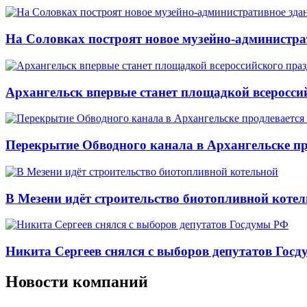
На Соловках построят новое музейно-администра
Архангельск впервые станет площадкой всеросси
Перекрытие Обводного канала в Архангельске про
В Мезени идёт строительство биотопливной коте
Никита Сергеев снялся с выборов депутатов Гос
Новости компаний