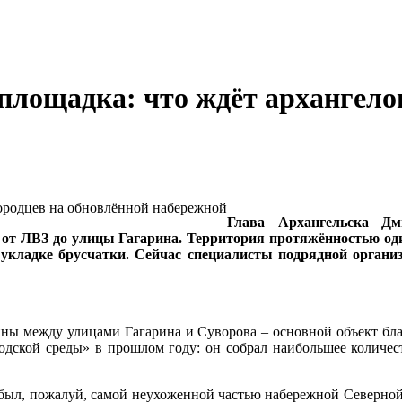
площадка: что ждёт архангело
Глава Архангельска Дм
от ЛВЗ до улицы Гагарина. Территория протяжённостью оди
укладке брусчатки. Сейчас специалисты подрядной органи
ы между улицами Гагарина и Суворова – основной объект благо
одской среды» в прошлом году: он собрал наибольшее количест
а был, пожалуй, самой неухоженной частью набережной Северн