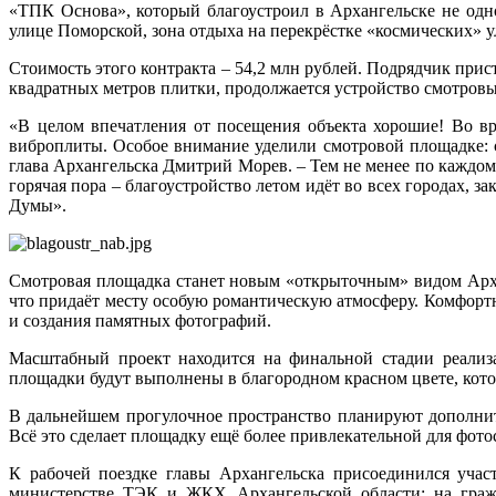
«ТПК Основа», который благоустроил в Архангельске не одн
улице Поморской, зона отдыха на перекрёстке «космических» 
Стоимость этого контракта – 54,2 млн рублей. Подрядчик прис
квадратных метров плитки, продолжается устройство смотровы
«В целом впечатления от посещения объекта хорошие! Во в
виброплиты. Особое внимание уделили смотровой площадке: с
глава Архангельска Дмитрий Морев. – Тем не менее по каждому
горячая пора – благоустройство летом идёт во всех городах, з
Думы».
Смотровая площадка станет новым «открыточным» видом Арха
что придаёт месту особую романтическую атмосферу. Комфорт
и создания памятных фотографий.
Масштабный проект находится на финальной стадии реализа
площадки будут выполнены в благородном красном цвете, кот
В дальнейшем прогулочное пространство планируют дополни
Всё это сделает площадку ещё более привлекательной для фото
К рабочей поездке главы Архангельска присоединился уча
министерстве ТЭК и ЖКХ Архангельской области: на гражд