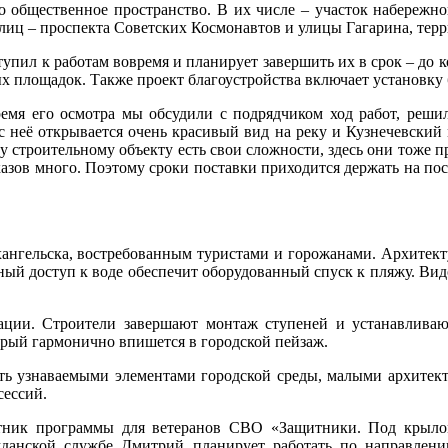
о общественное пространство. В их числе – участок набережно
улиц – проспекта Советских Космонавтов и улицы Гагарина, те
тупил к работам вовремя и планирует завершить их в срок – до к
х площадок. Также проект благоустройства включает установку 
ремя его осмотра мы обсудили с подрядчиком ход работ, реш
 неё открывается очень красивый вид на реку и Кузнечевский м
 строительному объекту есть свои сложности, здесь они тоже пр
аказов много. Поэтому сроки поставки приходится держать на по
нгельска, востребованным туристами и горожанами. Архитекту
ный доступ к воде обеспечит оборудованный спуск к пляжу. Вид
ции. Строители завершают монтаж ступеней и устанавливают
орый гармонично впишется в городской пейзаж.
ть узнаваемыми элементами городской среды, малыми архитект
сессий.
стник программы для ветеранов СВО «Защитники. Под крыл
анской службе Дмитрий планирует работать по направлению