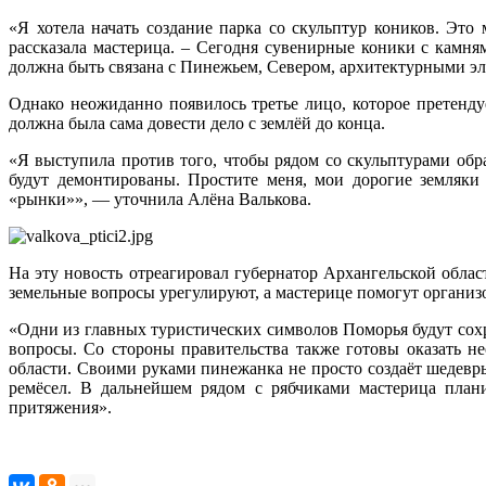
«Я хотела начать создание парка со скульптур коников. Это
рассказала мастерица. – Сегодня сувенирные коники с камня
должна быть связана с Пинежьем, Севером, архитектурными эл
Однако неожиданно появилось третье лицо, которое претендуе
должна была сама довести дело с землёй до конца.
«Я выступила против того, чтобы рядом со скульптурами образ
будут демонтированы. Простите меня, мои дорогие земляки
«рынки»», — уточнила Алёна Валькова.
На эту новость отреагировал губернатор Архангельской обла
земельные вопросы урегулируют, а мастерице помогут организо
«Одни из главных туристических символов Поморья будут со
вопросы. Со стороны правительства также готовы оказать н
области. Своими руками пинежанка не просто создаёт шедевр
ремёсел. В дальнейшем рядом с рябчиками мастерица плани
притяжения».