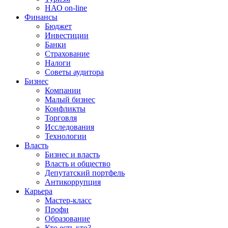
НАО on-line
Финансы
Бюджет
Инвестиции
Банки
Страхование
Налоги
Советы аудитора
Бизнес
Компании
Малый бизнес
Конфликты
Торговля
Исследования
Технологии
Власть
Бизнес и власть
Власть и общество
Депутатский портфель
Антикоррупция
Карьера
Мастер-класс
Профи
Образование
Кто есть кто?