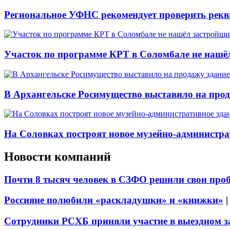
Региональное УФНС рекомендует проверить рекв
Участок по программе КРТ в Соломбале не нашё
В Архангельске Росимущество выставило на про
На Соловках построят новое музейно-администра
Новости компаний
Почти 8 тысяч человек в СЗФО решили свои про
Россияне полюбили «раскладушки» и «книжки»
Сотрудники РСХБ приняли участие в выездном за