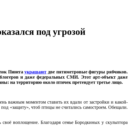
казался под угрозой
ёлок Пинега
украшают
две пятиметровые фигуры рябчиков.
логеров и даже федеральных СМИ. Этот арт-объект даже
аны: на территорию около птичек претендует третье лицо.
чень важным моментом ставить их вдали от застройки и какой-
 под «защиту», чтоб птицы не считались самостроем. Обещали.
ь своё воплощение. Благодаря семье Бородкиных у скульптора