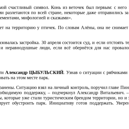
 мой счастливый символ. Конь из веточек был первым: с него 
ми разлетаются по всей стране, некоторые даже отправились з
ементами, мифологией и сказками».
т на территорию у птичек. По словам Алёны, она не снимает с
овалась застройка. 30 апреля состоится суд, и если отстоять т
 и неравнодушные люди, если всё обернётся для нас провал
сти
Александр ЦЫБУЛЬСКИЙ
. Узнав о ситуации с рябчикам
вать на этом месте парк.
хранены. Ситуацию взял на личный контроль, поручил главе Пи
еобходимую поддержку, – подчеркнул Александр Витальевич. –
ы, которые уже стали туристическим брендом территории, но и 
рует обустроить парк. Инициативу готов поддержать. Уверен