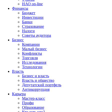
НАО on-line
Финансы
Бюджет
Инвестиции
Банки
Страхование
Налоги
Советы аудитора
Бизнес
Компании
Малый бизнес
Конфликты
Торговля
Исследования
Технологии
Власть
Бизнес и власть
Власть и общество
Депутатский портфель
Антикоррупция
Карьера
Мастер-класс
Профи
Образование
Кто есть кто?