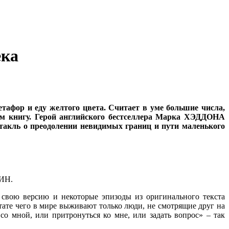
ека
тафор и еду желтого цвета. Считает в уме большие числа,
том книгу. Герой английского бестселлера Марка ХЭДДОНА
ктакль о преодолении невидимых границ и пути маленького
МИН.
 свою версию и некоторые эпизоды из оригинального текста
ьтате чего в мире выживают только люди, не смотрящие друг на
со мной, или притронуться ко мне, или задать вопрос» – так