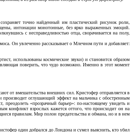
сохраняет точно найденный им пластический рисунок роли,
ущены, интонации монотонные, без ярко выраженных эмоций.
олкнувшись с несправедливостью отца, сворачивается на полу,
моса. Он увлеченно рассказывает о Млечном пути и добавляет:
ртист, использованы космические звуки) и становится образом
тавляющая поверить, что чудо возможно. Именно в этот момент
асают от вмешательства внешних сил. Кристофер отправляется в
ии производит оглушающий эффект на мальчика с обостренным
т, преодолеть «прозрачный барьер»: по-настоящему увидеть и
ным конфликт взрослых кажется оттого, что происходит он на
щиеся правилам. Мир полон предательства и обмана, но и в нем
Кристофер один добрался до Лондона и сумел выяснить, кто убил