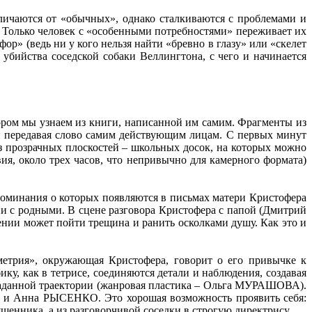
тличаются от «обычных», однако сталкиваются с проблемами и
. Только человек с «особенными потребностями» переживает их
р» (ведь ни у кого нельзя найти «бревно в глазу» или «скелет
убийства соседской собаки Веллингтона, с чего и начинается
ором мы узнаем из книги, написанной им самим. Фрагменты из
 передавая слово самим действующим лицам. С первых минут
з прозрачных плоскостей – школьных досок, на которых можно
ия, около трех часов, что непривычно для камерного формата)
споминания о которых появляются в письмах матери Кристофера
и с родными. В сцене разговора Кристофера с папой (Дмитрий
нии может пойти трещина и ранить осколками душу. Как это и
метрия», окружающая Кристофера, говорит о его привычке к
у, как в тетрисе, соединяются детали и наблюдения, создавая
о заданной траектории (жанровая пластика – Ольга МУРАШОВА).
 Анна РЫСЕНКО. Это хорошая возможность проявить себя:
ященника, а из разговорчивой соседки в строгую директрису.