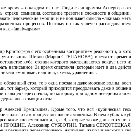
о же время – о каждом из нас. Люди с синдромом Аспергера о
нь: страхи, сомнения, состояние тревоги и сложности в общении
навать человеческие эмоции и не понимает смысла «лживых метафо
азличных процессов. Поэтому он так увлечен расследованием 
 как «family-драма».
мир Кристофера с его особенным восприятием реальности, о кот
ает учительница Шивон (Мария СТЕПАНОВА), время от времени
остранстве куба, стенки которого выстраиваются вокруг него и
ать написанное. За время спектакля (который идет в два действ
ичными эмоциями, надписи, схемы, уравнения...
в обеденный стол, то в окна поезда и даже морские волны, во
 тот барьер, который приходится преодолевать даже в общени
пальцев через стекло, по которому при одном неверном движе
 сдержавшего эмоции отца.
р Алексей Ермилышев. Кроме того, что вся «кубическая гео
оизводит и сам процесс мышления мальчика. В нем кубик к кубик
рсонажи: «переменные» a, b, c, d, которые также двигаются п
рий ПРОШИН, Александр СУББОТИН, Татьяна СЕРДОТЕЦКАЯ и
ов и реквизита перевоплощаясь, например, из полицейского в св