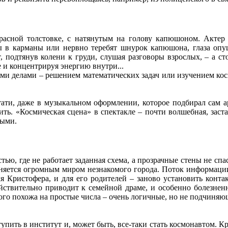
асной толстовке, с натянутым на голову капюшоном. Актер 
ы в карманы или нервно теребят шнурок капюшона, глаза оп
, подтянув колени к груди, слушая разговоры взрослых, – а ст
е и концентрируя энергию внутри...
ми делами – решением математических задач или изучением кос
тати, даже в музыкальном оформлении, которое подбирал сам а
ить. «Космическая сцена» в спектакле – почти волшебная, зас
ными.
тью, где не работает заданная схема, а прозрачные стены не сп
еняется огромным миром незнакомого города. Поток информац
 Кристофера, и для его родителей – заново установить контак
ействительно приводит к семейной драме, и особенно болезнен
ого похожа на простые числа – очень логичные, но не подчиняю
тупить в институт и, может быть, все-таки стать космонавтом. 