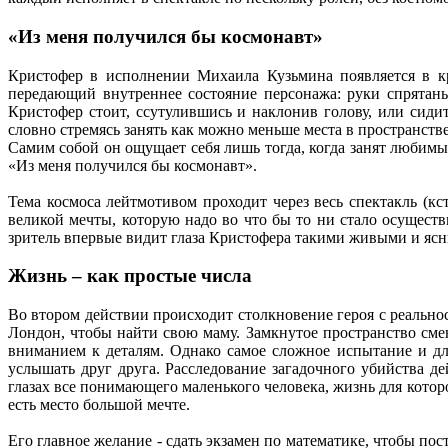
«Из меня получился бы космонавт»
Кристофер в исполнении Михаила Кузьмина появляется в кр
передающий внутреннее состояние персонажа: руки спрятан
Кристофер стоит, ссутулившись и наклонив голову, или сидит
словно стремясь занять как можно меньше места в пространств
Самим собой он ощущает себя лишь тогда, когда занят любимы
«Из меня получился бы космонавт».
Тема космоса лейтмотивом проходит через весь спектакль (кс
великой мечты, которую надо во что бы то ни стало осуществ
зритель впервые видит глаза Кристофера такими живыми и яс
Жизнь – как простые числа
Во втором действии происходит столкновение героя с реальнос
Лондон, чтобы найти свою маму. Замкнутое пространство см
вниманием к деталям. Однако самое сложное испытание и для
услышать друг друга. Расследование загадочного убийства д
глазах все понимающего маленького человека, жизнь для котор
есть место большой мечте.
Его главное желание - сдать экзамен по математике, чтобы пос