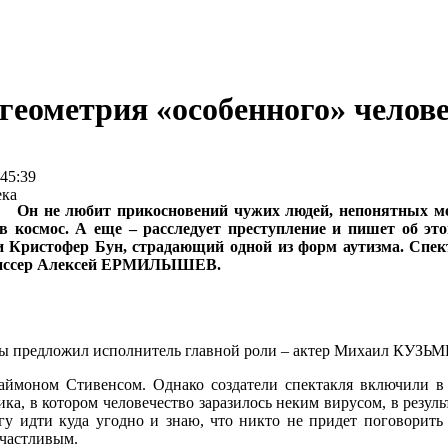
геометрия «особенного» челов
45:39
Он не любит прикосновений чужих людей, непонятных ме
в космос. А еще – расследует преступление и пишет об э
ни Кристофер Бун, страдающий одной из форм аутизма. Спе
режиссер Алексей ЕРМИЛЫШЕВ.
амы предложил исполнитель главной роли – актер Михаил КУЗЬ
аймоном Стивенсом. Однако создатели спектакля включили в
ка, в котором человечество заразилось неким вирусом, в резул
гу идти куда угодно и знаю, что никто не придет поговорить 
счастливым.