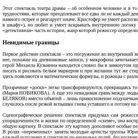
Этот спектакль театра драмы – об особенном человеке и в т
трудностями, которые преодолевают все едва ли не каждый де
намного острее и реагирует иначе. Кристофер не умеет распоз
в шкафу»), но любит и умеет вскрывать внутреннюю логику р
«детективная» часть истории, жанр которой режиссер определил
Невидимые границы
Первое действие спектакля – это погружение во внутренний 
нее, похожие на дневниковые записи, у микрофона зачитыв
герой Михаила Кузьмина находится словно бы в замкнутом пр
писать и рисовать белым маркером и при желании тут же стир
здесь появляются и математические формулы, и рожицы с разл
Прозрачные «доски» легко трансформируются, превращаясь то 
(Мария НОВИКОВА). А еще это невидимая грань между людьми,
БЕЛЯКОВ) вместо объятий – лишь прикосновение подушечками 
случилось после резкой вспышки гнева уставшего и потому не
Сценографическое решение спектакля придумал сам режиссе
упорядоченности и жизни по определенной «схеме», она воспр
общую картину. В спектакле эту картину дополняют особые пе
В ролях «переменных» заняты молодые артисты труппы Ю
каждый исполняет в спектакле по нескольку ролей, без костюм