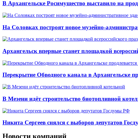
В Архангельске Росимущество выставило на про
На Соловках построят новое музейно-администра
Архангельск впервые станет площадкой всеросси
Перекрытие Обводного канала в Архангельске про
В Мезени идёт строительство биотопливной коте
Никита Сергеев снялся с выборов депутатов Гос
Новости компаний