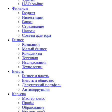
НАО on-line
Финансы
Бюджет
Инвестиции
Банки
Страхование
Налоги
Советы аудитора
Бизнес
Компании
Малый бизнес
Конфликты
Торговля
Исследования
Технологии
Власть
Бизнес и власть
Власть и общество
Депутатский портфель
Антикоррупция
Карьера
Мастер-класс
Профи
Образование
Кто есть кто?