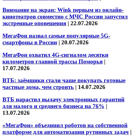
Внимание на экран: Wink первым из онлайн-
кинотеатров совместно с МЧС России запустил
экстренные оповещения
|
22.07.2026
МегаФон назвал самые популярные 5G-
смартфоны в России
|
20.07.2026
МегаФон охватил 4G-сигналом десятки
километров главной трассы Поморья
|
17.07.2026
ВТБ: заёмщики стали чаще покупать готовые
частные дома, чем строить
|
14.07.2026
ВТБ нарастил выдачу электронных гарантий
для малого и среднего бизнеса на 76%
|
13.07.2026
«МегаФон» объединил роботов на собственной
платформе для автоматизации рутинных задач
|