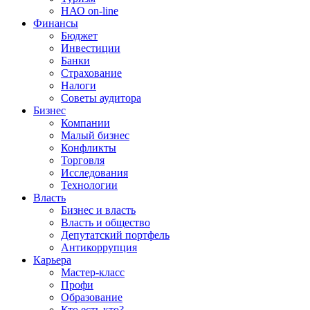
НАО on-line
Финансы
Бюджет
Инвестиции
Банки
Страхование
Налоги
Советы аудитора
Бизнес
Компании
Малый бизнес
Конфликты
Торговля
Исследования
Технологии
Власть
Бизнес и власть
Власть и общество
Депутатский портфель
Антикоррупция
Карьера
Мастер-класс
Профи
Образование
Кто есть кто?