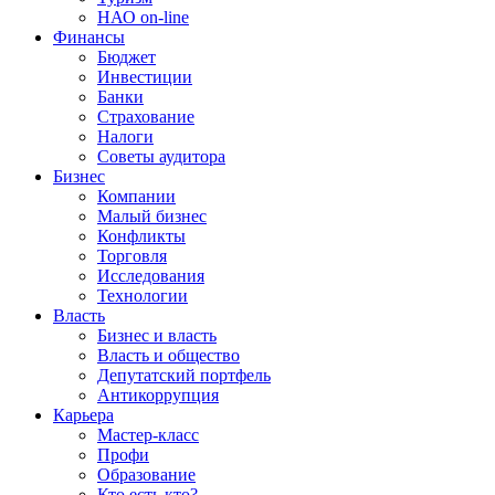
НАО on-line
Финансы
Бюджет
Инвестиции
Банки
Страхование
Налоги
Советы аудитора
Бизнес
Компании
Малый бизнес
Конфликты
Торговля
Исследования
Технологии
Власть
Бизнес и власть
Власть и общество
Депутатский портфель
Антикоррупция
Карьера
Мастер-класс
Профи
Образование
Кто есть кто?