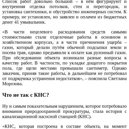
Список работ довольно большой – в нём фигурируют и
внутренняя отделка потолков, стен и перегородок, и
установка сантехники, и обустройство инженерных систем. К
примеру, не установлен, но заявлен и оплачен из бюджетных
денег 41 умывальник.
«В части нецелевого расходования средств самыми
стоимостными стали отделочные работы в основном и
хозяйственном корпусах, а в части причинения ущерба –
газон, который делали путём обычной подсыпки земли и
посева трав, однако предъявили к оплате как рулонный газон.
При обследовании объекта возникали разные вопросы к
качеству работ. В частности, по укладке дощатого покрытия
пола, где щели местами превышали сантиметр. Однако
заказчик, приняв такие работы, в дальнейшем не потребовал
от подрядчика устранения недостатков», – пояснила Светлана
Морозова.
Что не так с КНС?
Ну и самым показательным нарушением, которое потребовало
внимания природоохранной прокуратуры, стала история с
канализационной насосной станцией (КНС).
«КНС, которая построена в составе объекта, на момент