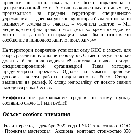
проверки не использовалась, не была подключена к
централизованной сети. А слив неочищенных сточных вод
производился за пределы территории специального
учреждения – в дренажную канаву, которая была устроена по
периметру земельного участка, – уточнила аудитор. – Мы
неоднократно фиксировали этот факт во время выездов на
место. По данной информации нами было отправлено
сообщение в природоохранную прокуратуру».
На территории подрядчик установил саму КНС и ёмкость для
сбора, рассчитанную на четверо суток. С такой регулярностью
должны были производится её очистка и вывоз отходов
специализированной организацией. Такая методика
предусмотрена проектом. Однако на момент проверки
договора на эти работы представлено не было. Отходы
выливали на рельеф. К слову, неподалёку от нового здания
находится речка Лесная.
Неэффективное расходование средств по этому пункту
составило около 1,1 млн рублей.
Объект особого внимания
Что интересно, в декабре 2022 года ГУКС заключило с ООО
«Проектная мастерская «Аксиома» контракт стоимостью 350