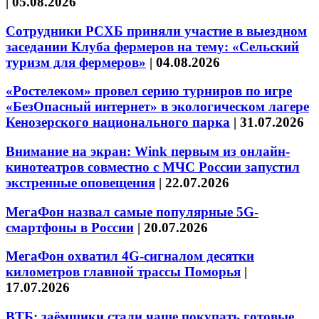
|
05.08.2026
Сотрудники РСХБ приняли участие в выездном
заседании Клуба фермеров на тему: «Сельский
туризм для фермеров»
|
04.08.2026
«Ростелеком» провел серию турниров по игре
«БезОпасный интернет» в экологическом лагере
Кенозерского национального парка
|
31.07.2026
Внимание на экран: Wink первым из онлайн-
кинотеатров совместно с МЧС России запустил
экстренные оповещения
|
22.07.2026
МегаФон назвал самые популярные 5G-
смартфоны в России
|
20.07.2026
МегаФон охватил 4G-сигналом десятки
километров главной трассы Поморья
|
17.07.2026
ВТБ: заёмщики стали чаще покупать готовые