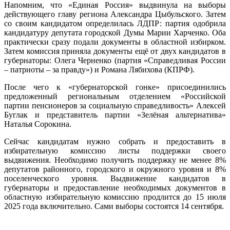
Напомним, что «Единая Россия» выдвинула на выборы
действующего главу региона Александра Цыбульского. Затем
со своим кандидатом определилась ЛДПР: партия одобрила
кандидатуру депутата городской Думы Марии Харченко. Оба
практически сразу подали документы в областной избирком.
Затем комиссия приняла документы ещё от двух кандидатов в
губернаторы: Олега Черненко (партия «Справедливая России
– патриоты – за правду») и Романа Лябихова (КПРФ).
После чего к «губернаторской гонке» присоединились
предложенный региональным отделением «Российской
партии пенсионеров за социальную справедливость» Алексей
Буглак и представитель партии «Зелёная альтернатива»
Наталья Сорокина.
Сейчас кандидатам нужно собрать и предоставить в
избирательную комиссию листы поддержки своего
выдвижения. Необходимо получить поддержку не менее 8%
депутатов районного, городского и окружного уровня и 8%
поселенческого уровня. Выдвижение кандидатов в
губернаторы и предоставление необходимых документов в
областную избирательную комиссию продлится до 15 июля
2025 года включительно. Сами выборы состоятся 14 сентября.