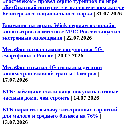
«Ростелеком» провел серию турниров по игре
«БезОпасный интернет» в экологическом лагере
Кенозерского национального парка
|
31.07.2026
Внимание на экран: Wink первым из онлайн-
кинотеатров совместно с МЧС России запустил
экстренные оповещения
|
22.07.2026
МегаФон назвал самые популярные 5G-
смартфоны в России
|
20.07.2026
МегаФон охватил 4G-сигналом десятки
километров главной трассы Поморья
|
17.07.2026
ВТБ: заёмщики стали чаще покупать готовые
частные дома, чем строить
|
14.07.2026
ВТБ нарастил выдачу электронных гарантий
для малого и среднего бизнеса на 76%
|
13.07.2026