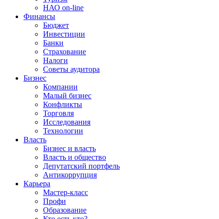
НАО on-line
Финансы
Бюджет
Инвестиции
Банки
Страхование
Налоги
Советы аудитора
Бизнес
Компании
Малый бизнес
Конфликты
Торговля
Исследования
Технологии
Власть
Бизнес и власть
Власть и общество
Депутатский портфель
Антикоррупция
Карьера
Мастер-класс
Профи
Образование
Кто есть кто?