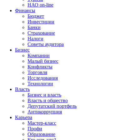
НАО on-line
Финансы
Бюджет
Инвестиции
Банки
Страхование
Налоги
Советы аудитора
Бизнес
Компании
Малый бизнес
Конфликты
Торговля
Исследования
Технологии
Власть
Бизнес и власть
Власть и общество
Депутатский портфель
Антикоррупция
Карьера
Мастер-класс
Профи
Образование
Кто есть кто?