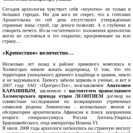
Сегодня археология чувствует себя «неуютно» не только в
больших городах. Ни для кого не секрет, что в генплане
Архангельска по сей день отсутствуют утвержденные
охранные зоны: строй, где деньги позволят. А о глубинке и
говорить нечего. Из-за «остаточного» положения археологии
могло не состояться и это открытие, прогремевшее на всю
страну…
«Крепостное» величество…
Несколько лет назад в районе храмового комплекса в
Холмогорах начали копать водопровод. О том, что это
территория уникального древнего кладбища и храмов, никто
и не задумывался. Тревогу забили церковь и ученые, и вот в
2007 году ЗАО «ПрогрессТех», возглавляемое
Анатолием
КАРАНИНЫМ
, заключило с
настоятелем православного
Холмогорского прихода отцом ЛЕОНТИЕМ
договор на
совместные исследования по возвращению утраченных
символов родины Ломоносова - колокольных звонов и
обсерватории архиепископа Афанасия и поиск захоронения
второго генералиссимуса России Антона-Ульриха
Брауншвейгского, отца императора Иоанна VI.
В июле 2008 года археологи наткнулись на странную могилу