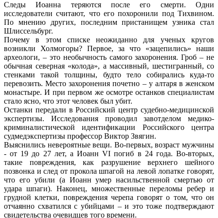
Следы Иоанна теряются после его смерти. Одни
исследователи считают, что его похоронили под Тихвином.
По мнению других, последним пристанищем узника стал
Шлиссельбург.
Почему в этом списке неожиданно для ученых кругов
возникли Холмогоры? Первое, за что «зацепились» наши
археологи, – это необычность самого захоронения. Гроб – не
обычная северная «колода», а массивный, шестигранный, со
стенками такой толщины, будто тело собирались куда-то
перевозить. Место захоронения почетно – у алтаря в женском
монастыре. И при первом же осмотре останков специалистам
стало ясно, что этот человек был убит.
Останки передали в Российский центр судебно-медицинской
экспертизы. Исследования проводил завотделом медико-
криминалистической идентификации Российского центра
судмедэкспертизы профессор Виктор Звягин.
Выяснились невероятные вещи. Во-первых, возраст мужчины
- от 19 до 27 лет, а Иоанн VI погиб в 24 года. Во-вторых,
такие повреждения, как разрушение верхнего шейного
позвонка и след от прокола шпагой на левой лопатке говорят,
что его убили (а Иоанн умер насильственной смертью от
удара шпаги). Наконец, множественные переломы ребер и
грудной клетки, повреждения черепа говорят о том, что он
отчаянно схватился с убийцами – и это тоже подтверждают
свидетельства очевидцев того времени.