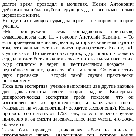
долгое время проводил в молитвах. Иоанн Антонович
действительно был глубоко верующим, да и читать мог только
церковные книги.
Ни один из выводов судмедэкспертизы не опроверг теории
ученых.
«Мы обнаружили семь совпадающих признаков,
судмедэксперты еще 11, - говорит Анатолий Каранин. – То
есть проведены все исследования, которые свидетельствуют о
том, что данные останки могут принадлежать Иоанну VI.
Судите сами. По мнению экспертов, удар шпагой в область
сердца может быть в одном случае на сто тысяч населения.
Удар стилетом в череп в шестимесячном возрасте —
редчайшее явление, один случай на миллион. Сочетание этих
двух признаков – второй такой случай практически
невозможен».
Пока шла экспертиза, ученые выполнили две другие важные
для доказательства своей теории задачи. Во-первых,
дендрологическая экспертиза гроба показала, что он
изготовлен не из архангельской, а карельской сосны
(указывает на «транспортный» характер захоронения). Кольца
прироста соответствуют 1758 году, то есть дерево срубили
примерно в год смерти царевича, плюс надо учесть, что доска
обрезается.
Также была проведена уникальная работа по поиску и
изготовлению шпаги, аналогичной той, которой убили