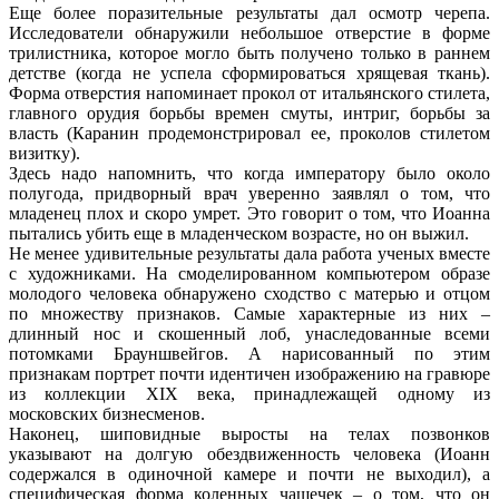
Еще более поразительные результаты дал осмотр черепа.
Исследователи обнаружили небольшое отверстие в форме
трилистника, которое могло быть получено только в раннем
детстве (когда не успела сформироваться хрящевая ткань).
Форма отверстия напоминает прокол от итальянского стилета,
главного орудия борьбы времен смуты, интриг, борьбы за
власть (Каранин продемонстрировал ее, проколов стилетом
визитку).
Здесь надо напомнить, что когда императору было около
полугода, придворный врач уверенно заявлял о том, что
младенец плох и скоро умрет. Это говорит о том, что Иоанна
пытались убить еще в младенческом возрасте, но он выжил.
Не менее удивительные результаты дала работа ученых вместе
с художниками. На смоделированном компьютером образе
молодого человека обнаружено сходство с матерью и отцом
по множеству признаков. Самые характерные из них –
длинный нос и скошенный лоб, унаследованные всеми
потомками Брауншвейгов. А нарисованный по этим
признакам портрет почти идентичен изображению на гравюре
из коллекции XIX века, принадлежащей одному из
московских бизнесменов.
Наконец, шиповидные выросты на телах позвонков
указывают на долгую обездвиженность человека (Иоанн
содержался в одиночной камере и почти не выходил), а
специфическая форма коленных чашечек – о том, что он