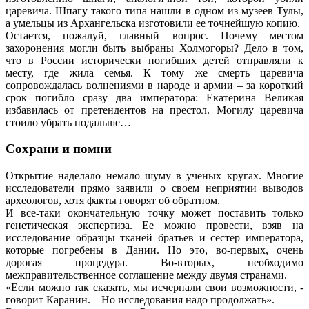
царевича. Шпагу такого типа нашли в одном из музеев Тулы,
а умельцы из Архангельска изготовили ее точнейшую копию.
Остается, пожалуй, главный вопрос. Почему местом
захоронения могли быть выбраны Холмогоры? Дело в том,
что в России исторически погибших детей отправляли к
месту, где жила семья. К тому же смерть царевича
сопровождалась волнениями в народе и армии – за короткий
срок погибло сразу два императора: Екатерина Великая
избавилась от претендентов на престол. Могилу царевича
стоило убрать подальше…
Сохрани и помни
Открытие наделало немало шуму в ученых кругах. Многие
исследователи прямо заявили о своем неприятии выводов
археологов, хотя факты говорят об обратном.
И все-таки окончательную точку может поставить только
генетическая экспертиза. Ее можно провести, взяв на
исследование образцы тканей братьев и сестер императора,
которые погребены в Дании. Но это, во-первых, очень
дорогая процедура. Во-вторых, необходимо
межправительственное соглашение между двумя странами.
«Если можно так сказать, мы исчерпали свои возможности, -
говорит Каранин. – Но исследования надо продолжать».