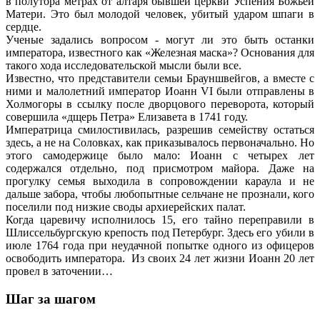
в полутора метрах от алтаря бывшей церкви Успения Божьей
Матери. Это был молодой человек, убитый ударом шпаги в
сердце.
Ученые задались вопросом - могут ли это быть останки
императора, известного как «Железная маска»? Основания для
такого хода исследовательской мысли были все.
Известно, что представители семьи Брауншвейгов, а вместе с
ними и малолетний император Иоанн VI были отправлены в
Холмогоры в ссылку после дворцового переворота, который
совершила «дщерь Петра» Елизавета в 1741 году.
Императрица смилостивилась, разрешив семейству остаться
здесь, а не на Соловках, как приказывалось первоначально. Но
этого самодержице было мало: Иоанн с четырех лет
содержался отдельно, под присмотром майора. Даже на
прогулку семья выходила в сопровождении караула и не
дальше забора, чтобы любопытные сельчане не прознали, кого
поселили под низкие своды архиерейских палат.
Когда царевичу исполнилось 15, его тайно переправили в
Шлиссельбургскую крепость под Петербург. Здесь его убили в
июле 1764 года при неудачной попытке одного из офицеров
освободить императора. Из своих 24 лет жизни Иоанн 20 лет
провел в заточении…
Шаг за шагом