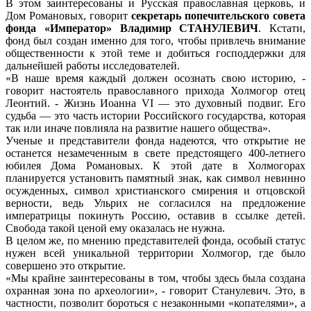
В этом заинтересованы и Русская православная церковь, и
Дом Романовых, говорит
секретарь попечительского совета
фонда «Император» Владимир СТАНУЛЕВИЧ
. Кстати,
фонд был создан именно для того, чтобы привлечь внимание
общественности к этой теме и добиться господдержки для
дальнейшей работы исследователей.
«В наше время каждый должен осознать свою историю, -
говорит настоятель православного прихода Холмогор отец
Леонтий. - Жизнь Иоанна VI — это духовный подвиг. Его
судьба — это часть истории Российского государства, которая
так или иначе повлияла на развитие нашего общества».
Ученые и представители фонда надеются, что открытие не
останется незамеченным в свете предстоящего 400-летнего
юбилея Дома Романовых. К этой дате в Холмогорах
планируется установить памятный знак, как символ невинно
осужденных, символ христианского смирения и отцовской
верности, ведь Ульрих не согласился на предложение
императрицы покинуть Россию, оставив в ссылке детей.
Свобода такой ценой ему оказалась не нужна.
В целом же, по мнению представителей фонда, особый статус
нужен всей уникальной территории Холмогор, где было
совершено это открытие.
«Мы крайне заинтересованы в том, чтобы здесь была создана
охранная зона по археологии», - говорит Станулевич. Это, в
частности, позволит бороться с незаконными «копателями», а