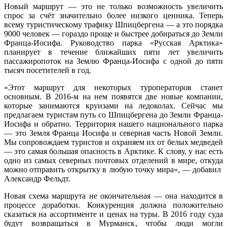
Новый маршрут — это не только возможность увеличить
спрос за счёт значительно более низкого ценника. Теперь
всему туристическому трафику Шпицбергена — а это порядка
9000 человек — гораздо проще и быстрее добираться до Земли
Франца-Иосифа. Руководство парка «Русская Арктика»
планирует в течение ближайших пяти лет увеличить
пассажиропоток на Землю Франца-Иосифа с одной до пяти
тысяч посетителей в год.
«Этот маршрут для некоторых туроператоров станет
основным. В 2016-м на нем появятся две новые компании,
которые занимаются круизами на ледоколах. Сейчас мы
предлагаем туристам путь со Шпицбергена до Земли Франца-
Иосифа и обратно. Территория нашего национального парка
— это Земля Франца Иосифа и северная часть Новой Земли.
Мы сопровождаем туристов и охраняем их от белых медведей
— это самая большая опасность в Арктике. К слову, у нас есть
одно из самых северных почтовых отделений в мире, откуда
можно отправить открытку в любую точку мира», — добавил
Александр Фельдт.
Новая схема маршрута не окончательная — она находится в
процессе доработки. Конкуренция должна положительно
сказаться на ассортименте и ценах на туры. В 2016 году суда
будут возвращаться в Мурманск, чтобы люди могли