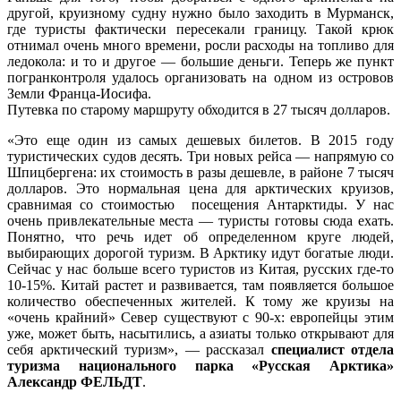
другой, круизному судну нужно было заходить в Мурманск,
где туристы фактически пересекали границу. Такой крюк
отнимал очень много времени, росли расходы на топливо для
ледокола: и то и другое — большие деньги. Теперь же пункт
погранконтроля удалось организовать на одном из островов
Земли Франца-Иосифа.
Путевка по старому маршруту обходится в 27 тысяч долларов.
«Это еще один из самых дешевых билетов. В 2015 году
туристических судов десять. Три новых рейса — напрямую со
Шпицбергена: их стоимость в разы дешевле, в районе 7 тысяч
долларов. Это нормальная цена для арктических круизов,
сравнимая со стоимостью посещения Антарктиды. У нас
очень привлекательные места — туристы готовы сюда ехать.
Понятно, что речь идет об определенном круге людей,
выбирающих дорогой туризм. В Арктику идут богатые люди.
Сейчас у нас больше всего туристов из Китая, русских где-то
10-15%. Китай растет и развивается, там появляется большое
количество обеспеченных жителей. К тому же круизы на
«очень крайний» Север существуют с 90-х: европейцы этим
уже, может быть, насытились, а азиаты только открывают для
себя арктический туризм», — рассказал
специалист отдела
туризма национального парка «Русская Арктика»
Александр ФЕЛЬДТ
.