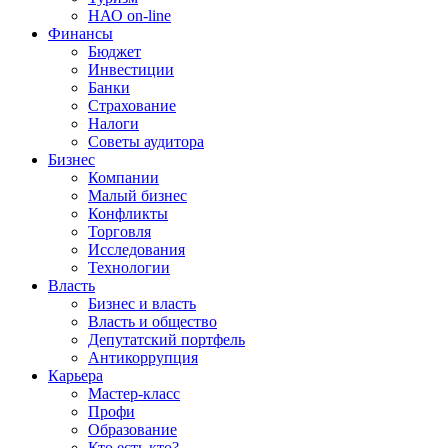
НАО on-line
Финансы
Бюджет
Инвестиции
Банки
Страхование
Налоги
Советы аудитора
Бизнес
Компании
Малый бизнес
Конфликты
Торговля
Исследования
Технологии
Власть
Бизнес и власть
Власть и общество
Депутатский портфель
Антикоррупция
Карьера
Мастер-класс
Профи
Образование
Кто есть кто?