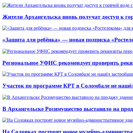
Жители Архангельска вновь получат доступ к горя
«Защита для ребёнка» — новая подписка «Ростеле
Региональное УФНС рекомендует проверить рекв
Участок по программе КРТ в Соломбале не нашё
В Архангельске Росимущество выставило на про
На Соловках построят новое музейно-администра