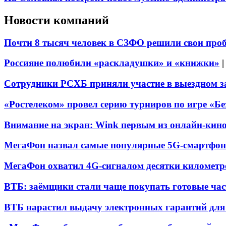
Новости компаний
Почти 8 тысяч человек в СЗФО решили свои про
Россияне полюбили «раскладушки» и «книжки»
Сотрудники РСХБ приняли участие в выездном за
«Ростелеком» провел серию турниров по игре «Б
Внимание на экран: Wink первым из онлайн-кино
МегаФон назвал самые популярные 5G-смартфон
МегаФон охватил 4G-сигналом десятки километр
ВТБ: заёмщики стали чаще покупать готовые час
ВТБ нарастил выдачу электронных гарантий для 