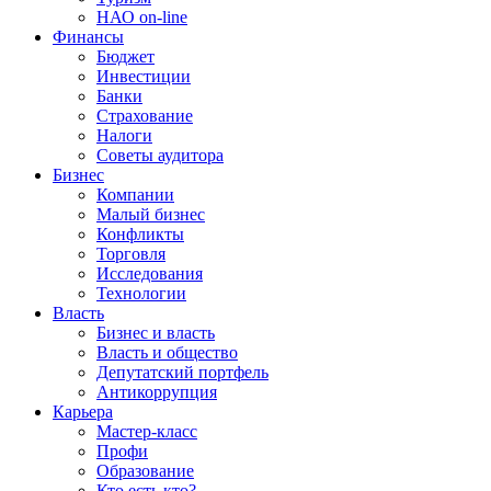
НАО on-line
Финансы
Бюджет
Инвестиции
Банки
Страхование
Налоги
Советы аудитора
Бизнес
Компании
Малый бизнес
Конфликты
Торговля
Исследования
Технологии
Власть
Бизнес и власть
Власть и общество
Депутатский портфель
Антикоррупция
Карьера
Мастер-класс
Профи
Образование
Кто есть кто?